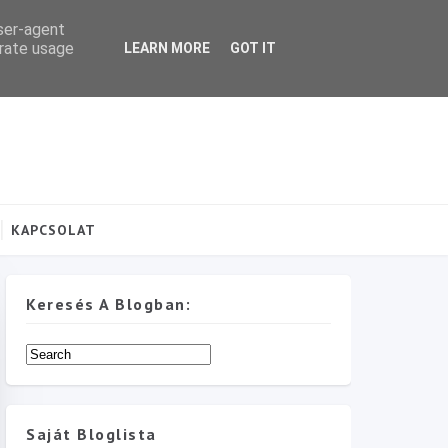
user-agent
erate usage
LEARN MORE
GOT IT
KAPCSOLAT
Keresés A Blogban:
Saját Bloglista