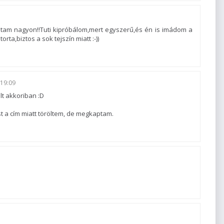
vántam nagyon!!Tuti kipróbálom,mert egyszerű,és én is imádom a
rta,biztos a sok tejszín miatt :-))
19:09
lt akkoriban :D
st a cím miatt töröltem, de megkaptam.