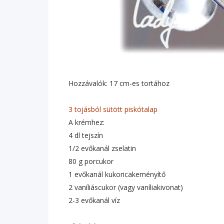
Hozzávalók: 17 cm-es tortához
3 tojásból sütött piskótalap
A krémhez:
4 dl tejszín
1/2 evőkanál zselatin
80 g porcukor
1 evőkanál kukoricakeményítő
2 vaníliáscukor (vagy vaníliakivonat)
2-3 evőkanál víz