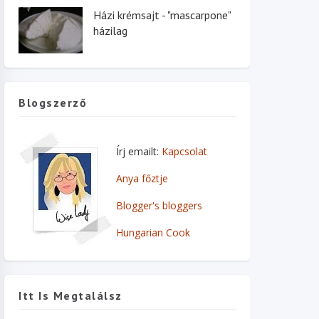
Házi krémsajt - "mascarpone"
házilag
Blogszerző
Írj emailt:
Kapcsolat
Anya főztje
Blogger's bloggers
Hungarian Cook
Itt Is Megtalálsz