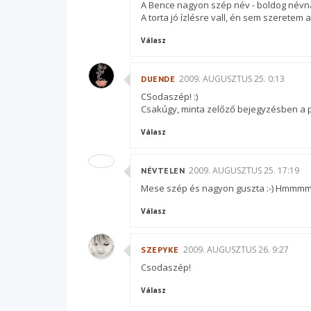
A Bence nagyon szép név - boldog névna
A torta jó ízlésre vall, én sem szeretem 
Válasz
2009. AUGUSZTUS 25. 0:13
DUENDE
CSodaszép! :)
Csakúgy, minta zelőző bejegyzésben a pi
Válasz
2009. AUGUSZTUS 25. 17:19
NÉVTELEN
Mese szép és nagyon guszta :-) Hmmmm..
Válasz
2009. AUGUSZTUS 26. 9:27
SZEPYKE
Csodaszép!
Válasz