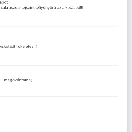
pot!!!
a cukrászdai tejszínt....Gyönyörű az alkotásod!!!
skótád! Tökéletes. :)
. megkivántam :-)