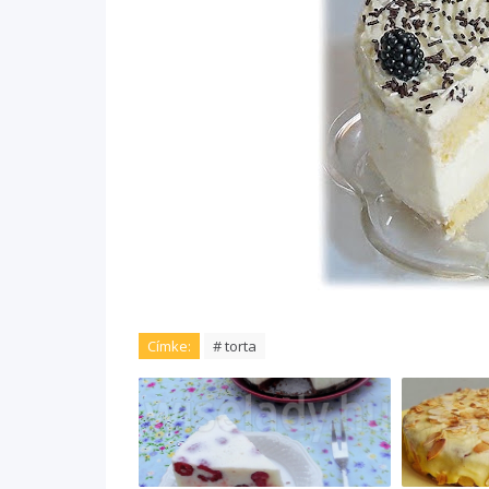
Címke:
# torta