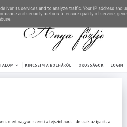
eliver its services and to analyze traffic. Your IP address and 
ormance and security metrics to ensure quality of service, gen
abuse.
RTALOM
KINCSEIM A BOLHÁRÓL
OKOSSÁGOK
LOGIN
yen, mert nagyon szereti a tejszínhabot - de csak az igazit, a