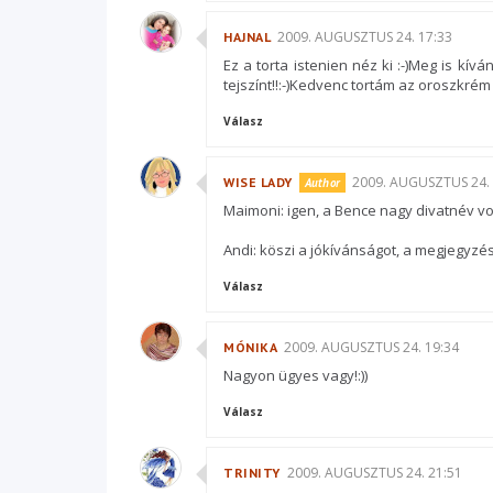
2009. AUGUSZTUS 24. 17:33
HAJNAL
Ez a torta istenien néz ki :-)Meg is kí
tejszínt!!:-)Kedvenc tortám az oroszkrém to
Válasz
2009. AUGUSZTUS 24. 
WISE LADY
Maimoni: igen, a Bence nagy divatnév vo
Andi: köszi a jókívánságot, a megjegyzé
Válasz
2009. AUGUSZTUS 24. 19:34
MÓNIKA
Nagyon ügyes vagy!:))
Válasz
2009. AUGUSZTUS 24. 21:51
TRINITY