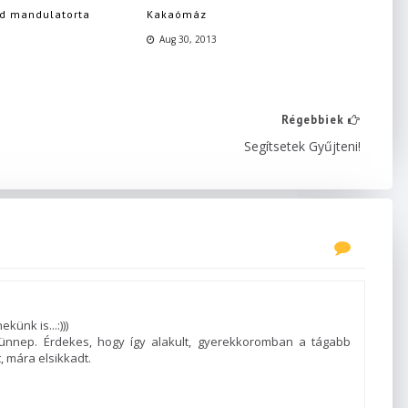
éd mandulatorta
Kakaómáz
Aug 30, 2013
Régebbiek
Segítsetek Gyűjteni!
ünk is...:)))
nnep. Érdekes, hogy így alakult, gyerekkoromban a tágabb
 mára elsikkadt.