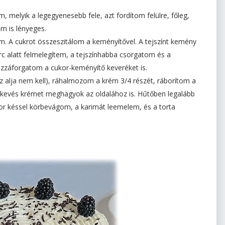
 melyik a legegyenesebb fele, azt fordítom felülre, főleg,
em is lényeges.
om. A cukrot összeszitálom a keményítővel. A tejszínt kemény
c alatt felmelegítem, a tejszínhabba csorgatom és a
ozzáforgatom a cukor-keményítő keveréket is.
z alja nem kell), ráhalmozom a krém 3/4 részét, ráborítom a
, kevés krémet meghagyok az oldalához is. Hűtőben legalább
kor késsel körbevágom, a karimát leemelem, és a torta