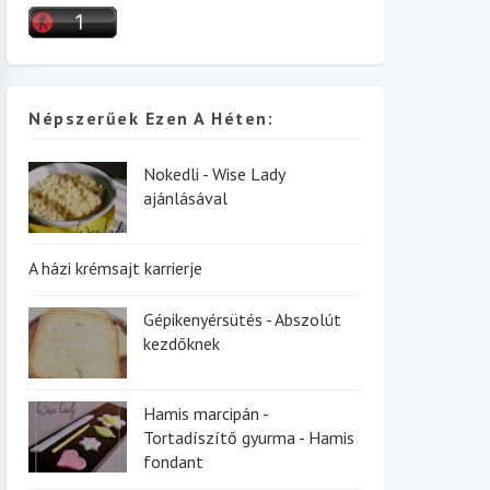
Népszerűek Ezen A Héten:
Nokedli - Wise Lady
ajánlásával
A házi krémsajt karrierje
Gépikenyérsütés - Abszolút
kezdőknek
Hamis marcipán -
Tortadíszítő gyurma - Hamis
fondant