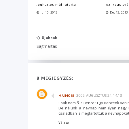
Joghurtos málnatorta
Az ikeás sv
Jul 10, 2015
Dec 13, 2013
Újabbak
Sajtmártás
8 MEGJEGYZÉS:
2009. AUGUSZTUS 24. 14:13
MAIMONI
Csak nem ő is Bence? Egy Bencénk van nek
De nálunk a névnap nem ilyen nagy ü
családban is megtartottuk a névnapokat,
Válasz