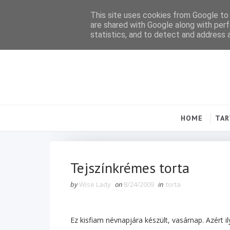
This site uses cookies from Google to d
are shared with Google along with perf
statistics, and to detect and address 
HOME
TA
Tejszínkrémes torta
by
Wise Lady
on
8/24/2009
in
torta
Ez kisfiam névnapjára készült, vasárnap. Azért il