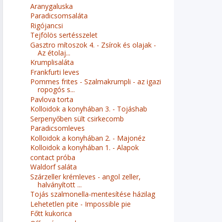
Aranygaluska
Paradicsomsaláta
Rigójancsi
Tejfölös sertésszelet
Gasztro mítoszok 4. - Zsírok és olajak -
Az étolaj...
Krumplisaláta
Frankfurti leves
Pommes frites - Szalmakrumpli - az igazi
ropogós s...
Pavlova torta
Kolloidok a konyhában 3. - Tojáshab
Serpenyőben sült csirkecomb
Paradicsomleves
Kolloidok a konyhában 2. - Majonéz
Kolloidok a konyhában 1. - Alapok
contact próba
Waldorf saláta
Szárzeller krémleves - angol zeller,
halványított ...
Tojás szalmonella-mentesítése házilag
Lehetetlen pite - Impossible pie
Főtt kukorica