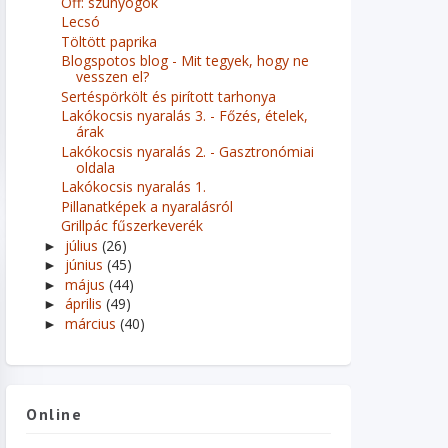
Off: szúnyogok
Lecsó
Töltött paprika
Blogspotos blog - Mit tegyek, hogy ne
vesszen el?
Sertéspörkölt és pirított tarhonya
Lakókocsis nyaralás 3. - Főzés, ételek,
árak
Lakókocsis nyaralás 2. - Gasztronómiai
oldala
Lakókocsis nyaralás 1.
Pillanatképek a nyaralásról
Grillpác fűszerkeverék
július
(26)
►
június
(45)
►
május
(44)
►
április
(49)
►
március
(40)
►
Online