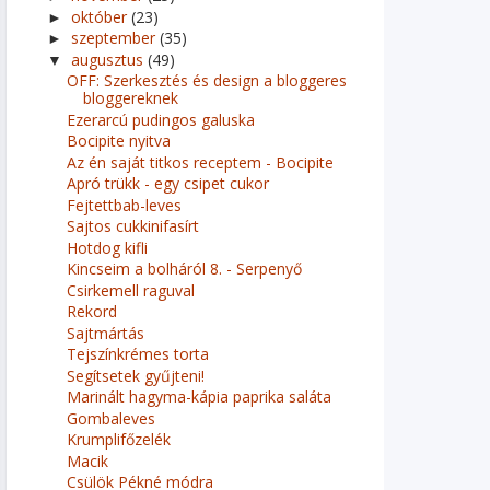
október
(23)
►
szeptember
(35)
►
augusztus
(49)
▼
OFF: Szerkesztés és design a bloggeres
bloggereknek
Ezerarcú pudingos galuska
Bocipite nyitva
Az én saját titkos receptem - Bocipite
Apró trükk - egy csipet cukor
Fejtettbab-leves
Sajtos cukkinifasírt
Hotdog kifli
Kincseim a bolháról 8. - Serpenyő
Csirkemell raguval
Rekord
Sajtmártás
Tejszínkrémes torta
Segítsetek gyűjteni!
Marinált hagyma-kápia paprika saláta
Gombaleves
Krumplifőzelék
Macik
Csülök Pékné módra