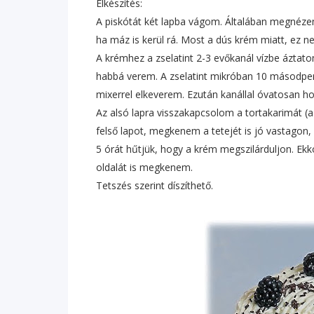
Elkészítés:
A piskótát két lapba vágom. Általában megnézem,
ha máz is kerül rá. Most a dús krém miatt, ez n
A krémhez a zselatint 2-3 evőkanál vízbe áztat
habbá verem. A zselatint mikróban 10 másodper
mixerrel elkeverem. Ezután kanállal óvatosan h
Az alsó lapra visszakapcsolom a tortakarimát (a
felső lapot, megkenem a tetejét is jó vastagon
5 órát hűtjük, hogy a krém megszilárduljon. Ek
oldalát is megkenem.
Tetszés szerint díszíthető.