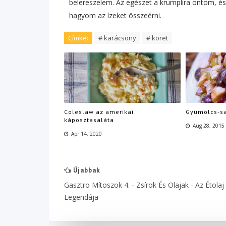
belereszelem. Az egészet a krumplira öntöm, és
hagyom az ízeket összeérni.
Címke:
# karácsony
# köret
Coleslaw az amerikai
Gyümölcs-sa
káposztasaláta
Aug 28, 2015
Apr 14, 2020
Újabbak
Gasztro Mítoszok 4. - Zsírok És Olajak - Az Étolaj
Legendája