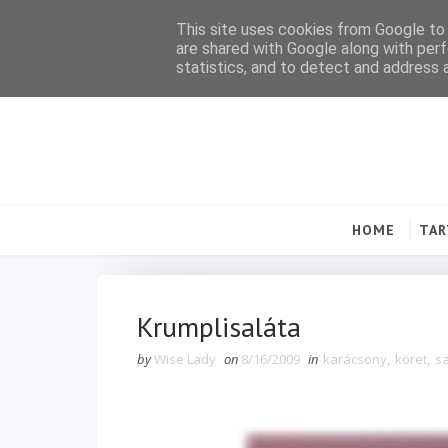
This site uses cookies from Google to d
are shared with Google along with perf
statistics, and to detect and address 
HOME
TA
Krumplisaláta
by
Wise Lady
on
8/16/2009
in
karácsony
,
köret
,
sa