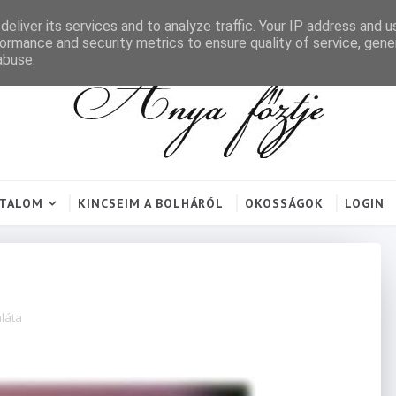
eliver its services and to analyze traffic. Your IP address and 
ormance and security metrics to ensure quality of service, gen
abuse.
RTALOM
KINCSEIM A BOLHÁRÓL
OKOSSÁGOK
LOGIN
láta