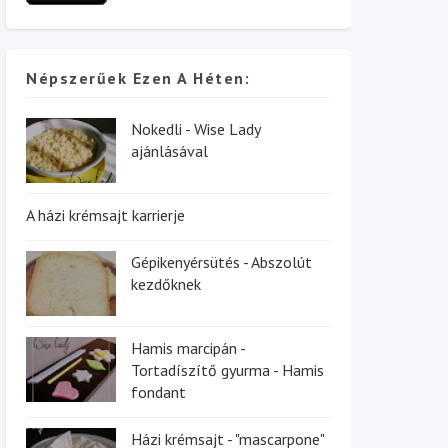
Népszerűek Ezen A Héten:
Nokedli - Wise Lady
ajánlásával
A házi krémsajt karrierje
Gépikenyérsütés - Abszolút
kezdőknek
Hamis marcipán -
Tortadíszítő gyurma - Hamis
fondant
Házi krémsajt - "mascarpone"