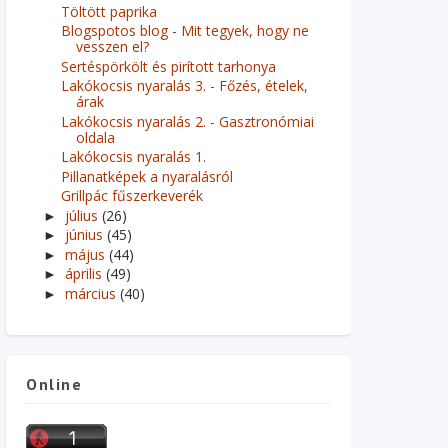
Töltött paprika
Blogspotos blog - Mit tegyek, hogy ne
vesszen el?
Sertéspörkölt és pirított tarhonya
Lakókocsis nyaralás 3. - Főzés, ételek,
árak
Lakókocsis nyaralás 2. - Gasztronómiai
oldala
Lakókocsis nyaralás 1.
Pillanatképek a nyaralásról
Grillpác fűszerkeverék
július
(26)
►
június
(45)
►
május
(44)
►
április
(49)
►
március
(40)
►
Online