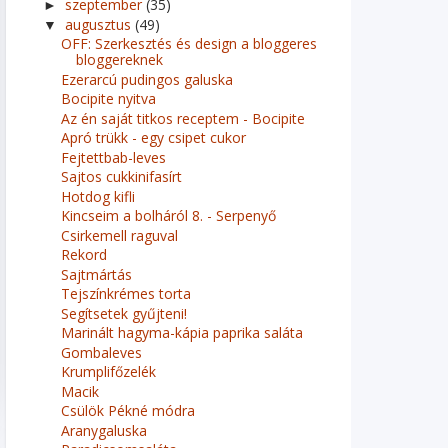
szeptember
(35)
►
augusztus
(49)
▼
OFF: Szerkesztés és design a bloggeres
bloggereknek
Ezerarcú pudingos galuska
Bocipite nyitva
Az én saját titkos receptem - Bocipite
Apró trükk - egy csipet cukor
Fejtettbab-leves
Sajtos cukkinifasírt
Hotdog kifli
Kincseim a bolháról 8. - Serpenyő
Csirkemell raguval
Rekord
Sajtmártás
Tejszínkrémes torta
Segítsetek gyűjteni!
Marinált hagyma-kápia paprika saláta
Gombaleves
Krumplifőzelék
Macik
Csülök Pékné módra
Aranygaluska