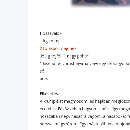
Hozzávalók:
1 kg krumpli
2 tojásból majonéz
350 g tejföl (1 nagy pohár)
1 kisebb fej vöröshagyma vagy egy fél nagyobb
só
bors
Elkészítés:
A krumplikat megmosom, és héjában megfőzöm. 
ecetet is. Főzővizében hagyom kihűlni, így megm
hosszában négy hasábra vágom, a hasábokat félc
borssal megszórom. Egy másik tálban a majoné