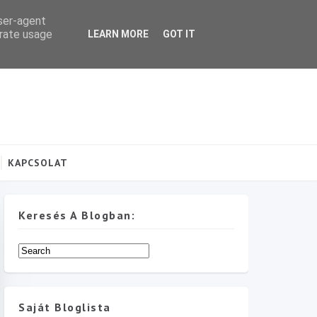
user-agent
erate usage
LEARN MORE
GOT IT
KAPCSOLAT
Keresés A Blogban:
Saját Bloglista