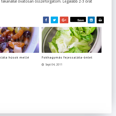
 fakanállal óvatosan összeforgatom. Legalább 2-3 órát
Save
láta húsok mellé
Fokhagymás fejessaláta-öntet
Sept 04, 2011