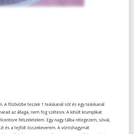
A főzővízbe teszek 1 teáskanál sót és egy teáskanál
arad az állaga, nem fog szétesni. A kihűlt krumplikat
entisre felszeletelem. Egy nagy tálba rétegezem, sóval,
zt és a tejfölt összekeverem. A vöröshagymát