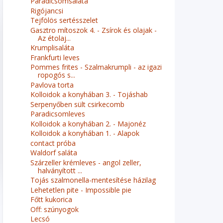
Paradicsomsaláta
Rigójancsi
Tejfölös sertésszelet
Gasztro mítoszok 4. - Zsírok és olajak -
Az étolaj...
Krumplisaláta
Frankfurti leves
Pommes frites - Szalmakrumpli - az igazi
ropogós s...
Pavlova torta
Kolloidok a konyhában 3. - Tojáshab
Serpenyőben sült csirkecomb
Paradicsomleves
Kolloidok a konyhában 2. - Majonéz
Kolloidok a konyhában 1. - Alapok
contact próba
Waldorf saláta
Szárzeller krémleves - angol zeller,
halványított ...
Tojás szalmonella-mentesítése házilag
Lehetetlen pite - Impossible pie
Főtt kukorica
Off: szúnyogok
Lecsó