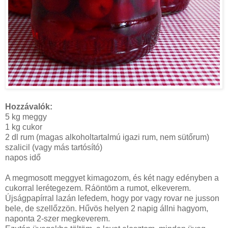
Hozzávalók:
5 kg meggy
1 kg cukor
2 dl rum (magas alkoholtartalmú igazi rum, nem sütőrum)
szalicil (vagy más tartósító)
napos idő
A megmosott meggyet kimagozom, és két nagy edényben a
cukorral lerétegezem. Ráöntöm a rumot, elkeverem.
Újságpapírral lazán lefedem, hogy por vagy rovar ne jusson
bele, de szellőzzön. Hűvös helyen 2 napig állni hagyom,
naponta 2-szer megkeverem.