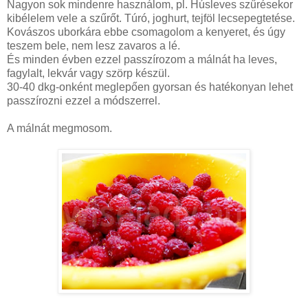
Nagyon sok mindenre használom, pl. Húsleves szűrésekor
kibélelem vele a szűrőt. Túró, joghurt, tejföl lecsepegtetése.
Kovászos uborkára ebbe csomagolom a kenyeret, és úgy
teszem bele, nem lesz zavaros a lé.
És minden évben ezzel passzírozom a málnát ha leves,
fagylalt, lekvár vagy szörp készül.
30-40 dkg-onként meglepően gyorsan és hatékonyan lehet
passzírozni ezzel a módszerrel.
A málnát megmosom.