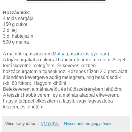
Hozzávalók:
4 tojás sárgája
150 g cukor
2 dl tej
3 dl habtejszín
500 g málna
A málnát kipaszírozom (
Málna paszírozás gyorsan
).
A tojássárgákat a cukorral habosra-fehérre mixelem. A tejet
forrásközelbe melegítem, és keverés közben
hozzácsurgatom a tojásokhoz. Közepes tűzön 2-3 perc alatt
állandóan kevergetve addig melegítem, míg besűrűsödik
(kb. 80 fokon). Hagyom kihűlni.
Belekeverem a málnavelőt, és hűtőszekrényben lehűtöm.
A tejszínt habbá verem, és a málnás alappal elkeverem.
Fagylaltgéppel elkészítem a fagyit, vagy fagyasztóba
teszem, és lehűtöm.
Wise Lady
dátum:
7/11/2015
Nincsenek megjegyzések: