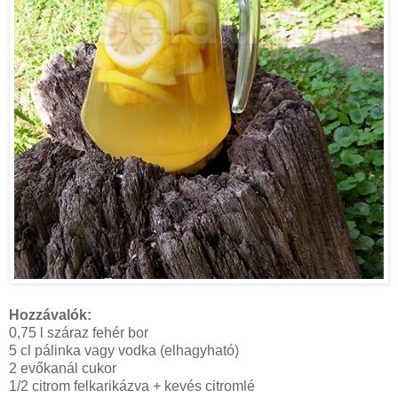
Hozzávalók:
0,75 l száraz fehér bor
5 cl pálinka vagy vodka (elhagyható)
2 evőkanál cukor
1/2 citrom felkarikázva + kevés citromlé