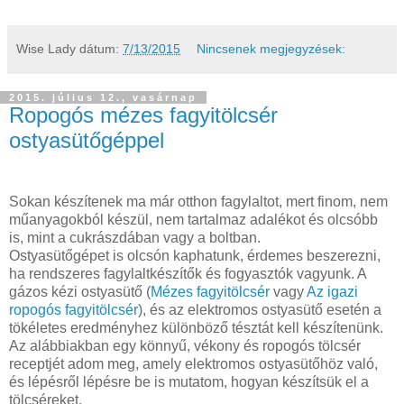
Wise Lady
dátum:
7/13/2015
Nincsenek megjegyzések:
2015. július 12., vasárnap
Ropogós mézes fagyitölcsér
ostyasütőgéppel
Sokan készítenek ma már otthon fagylaltot, mert finom, nem
műanyagokból készül, nem tartalmaz adalékot és olcsóbb
is, mint a cukrászdában vagy a boltban.
Ostyasütőgépet is olcsón kaphatunk, érdemes beszerezni,
ha rendszeres fagylaltkészítők és fogyasztók vagyunk. A
gázos kézi ostyasütő (
Mézes fagyitölcsér
vagy
Az igazi
ropogós fagyitölcsér
), és az elektromos ostyasütő esetén a
tökéletes eredményhez különböző tésztát kell készítenünk.
Az alábbiakban egy könnyű, vékony és ropogós tölcsér
receptjét adom meg, amely elektromos ostyasütőhöz való,
és lépésről lépésre be is mutatom, hogyan készítsük el a
tölcséreket.