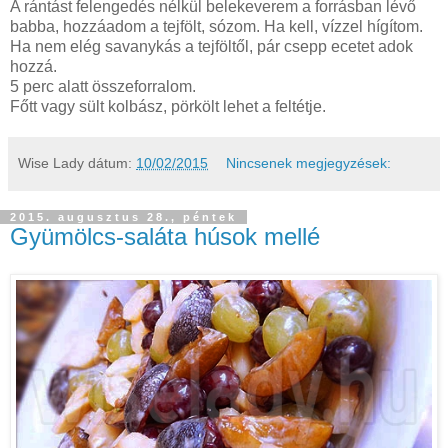
A rántást felengedés nélkül belekeverem a forrásban lévő
babba, hozzáadom a tejfölt, sózom. Ha kell, vízzel hígítom.
Ha nem elég savanykás a tejföltől, pár csepp ecetet adok
hozzá.
5 perc alatt összeforralom.
Főtt vagy sült kolbász, pörkölt lehet a feltétje.
Wise Lady
dátum:
10/02/2015
Nincsenek megjegyzések:
2015. augusztus 28., péntek
Gyümölcs-saláta húsok mellé