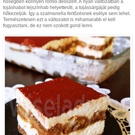
hőségben könnyen romló desszert. A nyári változatban a
tojáshabot tejszínhab helyettesíti, a tojássárgáját pedig
hőkezeljük. Így a szalmonella fertőzésnek esélye sem lehet.
Természetesen ezt a változatot is mihamarabb el kell
fogyasztani, de ez nem szokott gond lenni.