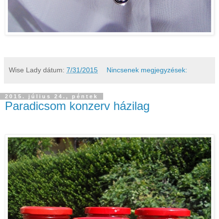
Wise Lady
dátum:
7/31/2015
Nincsenek megjegyzések:
2015. július 24., péntek
Paradicsom konzerv házilag