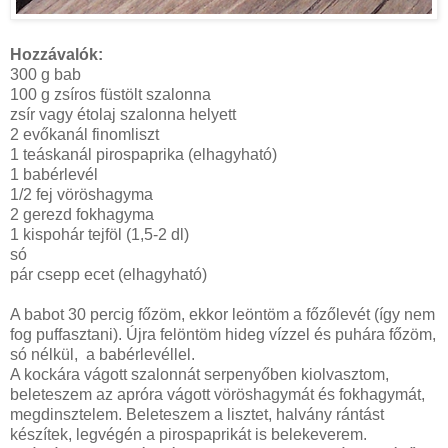
Hozzávalók:
300 g bab
100 g zsíros füstölt szalonna
zsír vagy étolaj szalonna helyett
2 evőkanál finomliszt
1 teáskanál pirospaprika (elhagyható)
1 babérlevél
1/2 fej vöröshagyma
2 gerezd fokhagyma
1 kispohár tejföl (1,5-2 dl)
só
pár csepp ecet (elhagyható)
A babot 30 percig főzöm, ekkor leöntöm a főzőlevét (így nem
fog puffasztani). Újra felöntöm hideg vízzel és puhára főzöm,
só nélkül, a babérlevéllel.
A kockára vágott szalonnát serpenyőben kiolvasztom,
beleteszem az apróra vágott vöröshagymát és fokhagymát,
megdinsztelem. Beleteszem a lisztet, halvány rántást
készítek, legvégén a pirospaprikát is belekeverem.