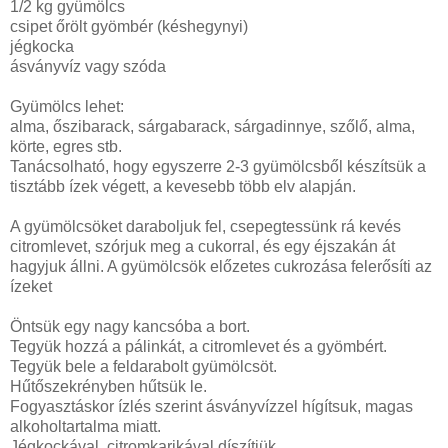
1/2 kg gyümölcs
csipet őrölt gyömbér (késhegynyi)
jégkocka
ásványvíz vagy szóda
Gyümölcs lehet:
alma, őszibarack, sárgabarack, sárgadinnye, szőlő, alma,
körte, egres stb.
Tanácsolható, hogy egyszerre 2-3 gyümölcsből készítsük a
tisztább ízek végett, a kevesebb több elv alapján.
A gyümölcsöket daraboljuk fel, csepegtessünk rá kevés
citromlevet, szórjuk meg a cukorral, és egy éjszakán át
hagyjuk állni. A gyümölcsök előzetes cukrozása felerősíti az
ízeket
Öntsük egy nagy kancsóba a bort.
Tegyük hozzá a pálinkát, a citromlevet és a gyömbért.
Tegyük bele a feldarabolt gyümölcsöt.
Hűtőszekrényben hűtsük le.
Fogyasztáskor ízlés szerint ásványvízzel hígítsuk, magas
alkoholtartalma miatt.
Jégkockával, citromkarikával díszítjük.