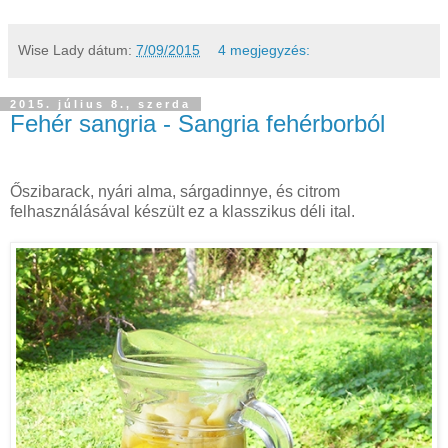
Wise Lady
dátum:
7/09/2015
4 megjegyzés:
2015. július 8., szerda
Fehér sangria - Sangria fehérborból
Őszibarack, nyári alma, sárgadinnye, és citrom
felhasználásával készült ez a klasszikus déli ital.