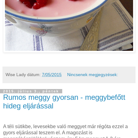
Wise Lady
dátum:
7/05/2015
Nincsenek megjegyzések:
2015. július 3., péntek
Rumos meggy gyorsan - meggybefőtt
hideg eljárással
A téli sütikbe, levesekbe való meggyet már régóta ezzel a
gyors eljárással teszem el. A magozást is