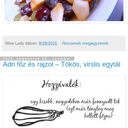
Wise Lady
dátum:
8/28/2015
Nincsenek megjegyzések:
2015. augusztus 22., szombat
Adri főz és rajzol – Tökös, virslis egytál