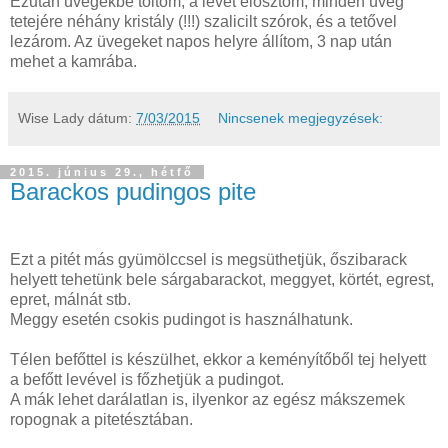
Ezután üvegekbe töltöm, a levet elosztom, minden üveg
tetejére néhány kristály (!!!) szalicilt szórok, és a tetővel
lezárom. Az üvegeket napos helyre állítom, 3 nap után
mehet a kamrába.
Wise Lady
dátum:
7/03/2015
Nincsenek megjegyzések:
2015. június 29., hétfő
Barackos pudingos pite
Ezt a pitét más gyümölccsel is megsüthetjük, őszibarack
helyett tehetünk bele sárgabarackot, meggyet, körtét, egrest,
epret, málnát stb.
Meggy esetén csokis pudingot is használhatunk.
Télen befőttel is készülhet, ekkor a keményítőből tej helyett
a befőtt levével is főzhetjük a pudingot.
A mák lehet darálatlan is, ilyenkor az egész mákszemek
ropognak a pitetésztában.