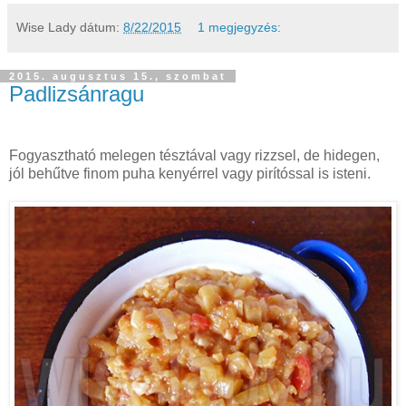
Wise Lady
dátum:
8/22/2015
1 megjegyzés:
2015. augusztus 15., szombat
Padlizsánragu
Fogyasztható melegen tésztával vagy rizzsel, de hidegen,
jól behűtve finom puha kenyérrel vagy pirítóssal is isteni.