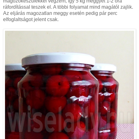
magozókészülékkel végzem, így 5 kg meggyet 1-2 óra
ráfordítással teszek el. A többi folyamat mind magától zajlik.
Az eljárás magozatlan meggy esetén pedig pár perc
elfoglaltságot jelent csak.