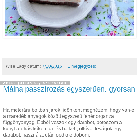
Wise Lady
dátum:
7/10/2015
1 megjegyzés:
2015. július 9., csütörtök
Málna passzírozás egyszerűen, gyorsan
Ha méteráru boltban járok, időnként megnézem, hogy van-e
a maradék anyagok között egyszerű fehér organza
függönyanyag. Ebből veszek egy darabot, beteszem a
konyharuhás fiókomba, és ha kell, ollóval levágok egy
darabot, használat után pedig eldobom.