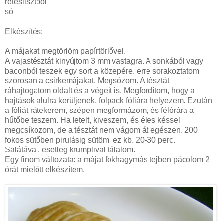
réteslisztből
só
Elkészítés:
A májakat megtörlöm papírtörlővel.
A vajastésztát kinyújtom 3 mm vastagra. A sonkából vagy
baconból teszek egy sort a közepére, erre sorakoztatom
szorosan a csirkemájakat. Megsózom. A tésztát
ráhajtogatom oldalt és a végeit is. Megfordítom, hogy a
hajtások alulra kerüljenek, folpack fóliára helyezem. Ezután
a fóliát rátekerem, szépen megformázom, és félórára a
hűtőbe teszem. Ha letelt, kiveszem, és éles késsel
megcsíkozom, de a tésztát nem vágom át egészen. 200
fokos sütőben pirulásig sütöm, ez kb. 20-30 perc.
Salátával, esetleg krumplival tálalom.
Egy finom változata: a májat fokhagymás tejben pácolom 2
órát mielőtt elkészítem.