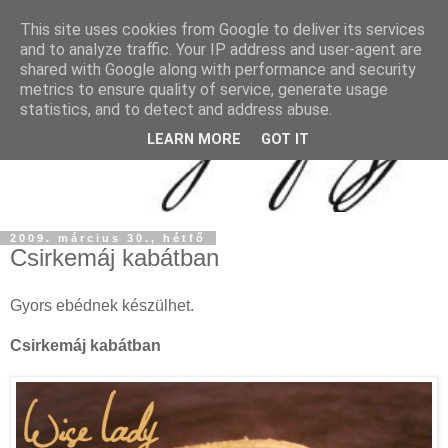
This site uses cookies from Google to deliver its services
and to analyze traffic. Your IP address and user-agent are
shared with Google along with performance and security
metrics to ensure quality of service, generate usage
statistics, and to detect and address abuse.
LEARN MORE
GOT IT
2009. március 30., hétfő
Csirkemáj kabátban
Gyors ebédnek készülhet.
Csirkemáj kabátban