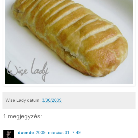
Wise Lady
dátum:
3/30/2009
1 megjegyzés:
duende
2009. március 31. 7:49