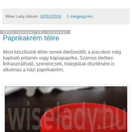
Wise Lady
dátum:
10/31/2014
1 megjegyzés:
2014. október 25., szombat
Paprikakrém télire
Most készítsünk télire remek ételízesítőt, a piacokon még
kapható pritamin vagy kápiapaprika. Számos ételben
felhasználható, szendvicsek, hidegtálak díszítésére is
alkalmas a házi paprikakrém.