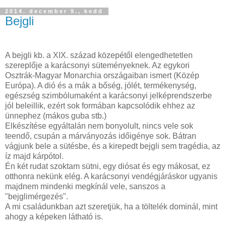
2014. december 9., kedd
Bejgli
A bejgli kb. a XIX. század közepétől elengedhetetlen
szereplője a karácsonyi süteményeknek. Az egykori
Osztrák-Magyar Monarchia országaiban ismert (Közép
Európa). A dió és a mák a bőség, jólét, termékenység,
egészség szimbólumaként a karácsonyi jelképrendszerbe
jól beleillik, ezért sok formában kapcsolódik ehhez az
ünnephez (mákos guba stb.)
Elkészítése egyáltalán nem bonyolult, nincs vele sok
teendő, csupán a márványozás időigénye sok. Bátran
vágjunk bele a sütésbe, és a kirepedt bejgli sem tragédia, az
íz majd kárpótol.
Én két rudat szoktam sütni, egy diósat és egy mákosat, ez
otthonra nekünk elég. A karácsonyi vendégjáráskor ugyanis
majdnem mindenki megkínál vele, sanszos a
"bejglimérgezés".
A mi családunkban azt szeretjük, ha a töltelék dominál, mint
ahogy a képeken látható is.