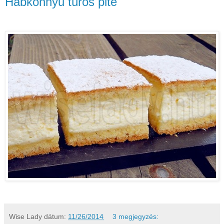
Habkönnyű túrós pite
Wise Lady
dátum:
11/26/2014
3 megjegyzés: