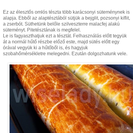
Ez az élesztős omlós tészta több karácsonyi süteménynek is
alapja. Ebből az alaptésztából sütjük a bejglit, pozsonyi kiflit,
a zserbót. Süthetünk belőle szilveszterre malacfej alakú
süteményt. Pitetésztának is megfelel.
Le is fagyaszthatjuk ezt a tésztát. Felhasználás előtt tegyük
át a normál hűtő részbe előző este, majd sütés előtt egy
órával vegyük ki a hűtőből is, és hagyjuk
szobahőmérsékletre melegedni. Ezután dolgozhatunk vele.