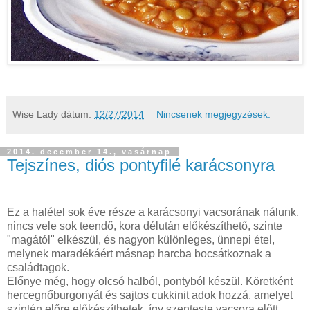
Wise Lady
dátum:
12/27/2014
Nincsenek megjegyzések:
2014. december 14., vasárnap
Tejszínes, diós pontyfilé karácsonyra
Ez a halétel sok éve része a karácsonyi vacsorának nálunk,
nincs vele sok teendő, kora délután előkészíthető, szinte
"magától" elkészül, és nagyon különleges, ünnepi étel,
melynek maradékáért másnap harcba bocsátkoznak a
családtagok.
Előnye még, hogy olcsó halból, pontyból készül. Köretként
hercegnőburgonyát és sajtos cukkinit adok hozzá, amelyet
szintén előre előkészíthetek, így szenteste vacsora előtt