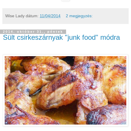
Wise Lady
dátum:
11/04/2014
2 megjegyzés:
2014. október 31., péntek
Sült csirkeszárnyak "junk food" módra