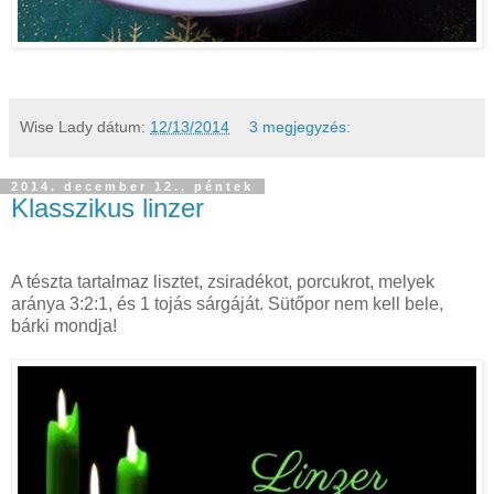
Wise Lady
dátum:
12/13/2014
3 megjegyzés:
2014. december 12., péntek
Klasszikus linzer
A tészta tartalmaz lisztet, zsiradékot, porcukrot, melyek
aránya 3:2:1, és 1 tojás sárgáját. Sütőpor nem kell bele,
bárki mondja!