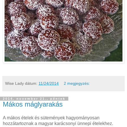
Wise Lady
dátum:
11/24/2014
2 megjegyzés:
2014. november 21., péntek
Mákos máglyarakás
A mákos ételek és sütemények hagyományosan
hozzátartoznak a magyar karácsonyi ünnepi ételekhez.