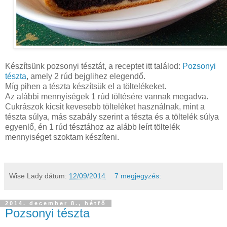
Készítsünk pozsonyi tésztát, a receptet itt találod:
Pozsonyi
tészta
, amely 2 rúd bejglihez elegendő.
Míg pihen a tészta készítsük el a töltelékeket.
Az alábbi mennyiségek 1 rúd töltésére vannak megadva.
Cukrászok kicsit kevesebb tölteléket használnak, mint a
tészta súlya, más szabály szerint a tészta és a töltelék súlya
egyenlő, én 1 rúd tésztához az alább leírt töltelék
mennyiséget szoktam készíteni.
Wise Lady
dátum:
12/09/2014
7 megjegyzés:
2014. december 8., hétfő
Pozsonyi tészta