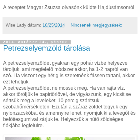
A receptet Magyar Zsuzsa olvasónk küldte Hajdúsámsonról.
Wise Lady
dátum:
10/25/2014
Nincsenek megjegyzések:
2014. október 24., péntek
Petrezselyemzöld tárolása
A petrezselyemzöldet gyakran egy pohár vízbe helyezve
tároljuk, ami megfelelő módszer akkor, ha 1-2 napról van
szó. Ha viszont egy hétig is szeretnénk frissen tartani, akkor
ezt tehetjük:
A petrezselyemzöldet ne mossuk meg. Ha van rajta víz,
akkor töröljük le papírtörlővel, de vigyázzunk, egy kicsit se
sértsük meg a leveleket. 10 percig szárítsuk
szobahőmérsékleten. Ezután a száraz zöldet tegyük egy
nylonzacskóba, és amennyire lehet, nyomjuk ki a levegőt és
befőttesgumival zárjuk le. Helyezzük a hűtő zöldséges
fiókjába legfelülre.