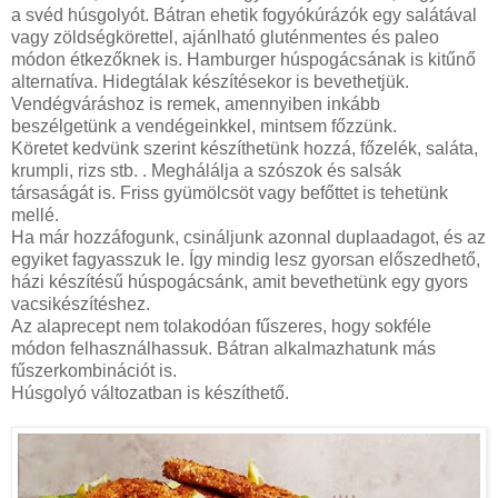
a svéd húsgolyót. Bátran ehetik fogyókúrázók egy salátával
vagy zöldségkörettel, ajánlható gluténmentes és paleo
módon étkezőknek is. Hamburger húspogácsának is kitűnő
alternatíva. Hidegtálak készítésekor is bevethetjük.
Vendégváráshoz is remek, amennyiben inkább
beszélgetünk a vendégeinkkel, mintsem főzzünk.
Köretet kedvünk szerint készíthetünk hozzá, főzelék, saláta,
krumpli, rizs stb. . Meghálálja a szószok és salsák
társaságát is. Friss gyümölcsöt vagy befőttet is tehetünk
mellé.
Ha már hozzáfogunk, csináljunk azonnal duplaadagot, és az
egyiket fagyasszuk le. Így mindig lesz gyorsan előszedhető,
házi készítésű húspogácsánk, amit bevethetünk egy gyors
vacsikészítéshez.
Az alaprecept nem tolakodóan fűszeres, hogy sokféle
módon felhasználhassuk. Bátran alkalmazhatunk más
fűszerkombinációt is.
Húsgolyó változatban is készíthető.