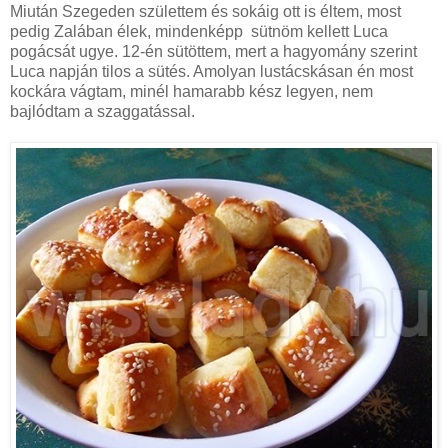
Miután Szegeden születtem és sokáig ott is éltem, most
pedig Zalában élek, mindenképp sütnöm kellett Luca
pogácsát ugye. 12-én sütöttem, mert a hagyomány szerint
Luca napján tilos a sütés. Amolyan lustácskásan én most
kockára vágtam, minél hamarabb kész legyen, nem
bajlódtam a szaggatással.