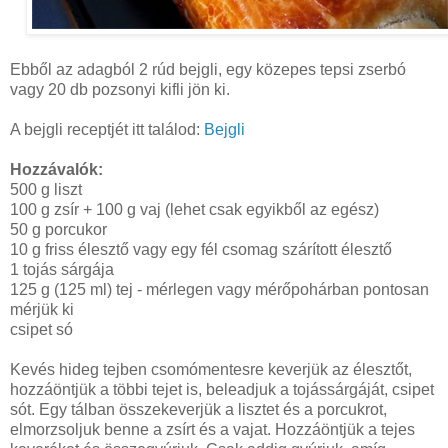
Ebből az adagból 2 rúd bejgli, egy közepes tepsi zserbó
vagy 20 db pozsonyi kifli jön ki.
A bejgli receptjét itt találod:
Bejgli
Hozzávalók:
500 g liszt
100 g zsír + 100 g vaj (lehet csak egyikből az egész)
50 g porcukor
10 g friss élesztő vagy egy fél csomag szárított élesztő
1 tojás sárgája
125 g (125 ml) tej - mérlegen vagy mérőpohárban pontosan
mérjük ki
csipet só
Kevés hideg tejben csomómentesre keverjük az élesztőt,
hozzáöntjük a többi tejet is, beleadjuk a tojássárgáját, csipet
sót. Egy tálban összekeverjük a lisztet és a porcukrot,
elmorzsoljuk benne a zsírt és a vajat. Hozzáöntjük a tejes