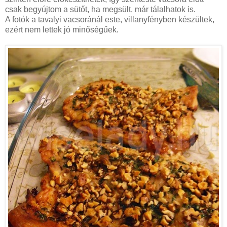
csak begyújtom a sütőt, ha megsült, már tálalhatok is.
A fotók a tavalyi vacsoránál este, villanyfényben készültek,
ezért nem lettek jó minőségűek.