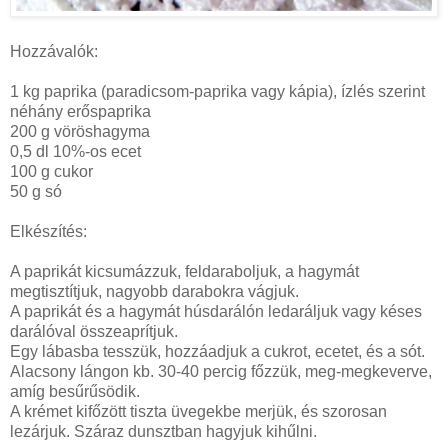
Hozzávalók:
1 kg paprika (paradicsom-paprika vagy kápia), ízlés szerint
néhány erőspaprika
200 g vöröshagyma
0,5 dl 10%-os ecet
100 g cukor
50 g só
Elkészítés:
A paprikát kicsumázzuk, feldaraboljuk, a hagymát
megtisztítjuk, nagyobb darabokra vágjuk.
A paprikát és a hagymát húsdarálón ledaráljuk vagy késes
darálóval összeaprítjuk.
Egy lábasba tesszük, hozzáadjuk a cukrot, ecetet, és a sót.
Alacsony lángon kb. 30-40 percig főzzük, meg-megkeverve,
amíg besűrűsödik.
A krémet kifőzött tiszta üvegekbe merjük, és szorosan
lezárjuk. Száraz dunsztban hagyjuk kihűlni.