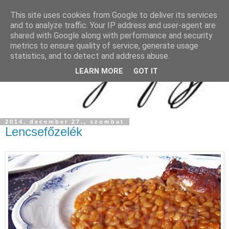
This site uses cookies from Google to deliver its services
and to analyze traffic. Your IP address and user-agent are
shared with Google along with performance and security
metrics to ensure quality of service, generate usage
statistics, and to detect and address abuse.
LEARN MORE
GOT IT
2014. december 27., szombat
Lencsefőzelék