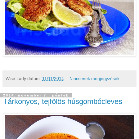
Wise Lady
dátum:
11/11/2014
Nincsenek megjegyzések:
2014. november 7., péntek
Tárkonyos, tejfölös húsgombócleves