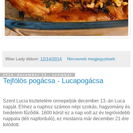
Wise Lady
dátum:
12/14/2014
Nincsenek megjegyzések:
2014. december 13., szombat
Tejfölös pogácsa - Lucapogácsa
Szent Lucia tiszteletére ünnepeljük december 13.-án Luca
napját. Ehhez a naphoz számos népi szokás, hagyomány és
hiedelem fűződik. 1600 körül ez a nap volt az év legrövidebb
nappala (téli napforduló), ez mostanra már december 21-ére
tolódott.