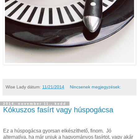
Wise Lady
dátum:
11/21/2014
Nincsenek megjegyzések:
2014. november 11., kedd
Kókuszos fasírt vagy húspogácsa
Ez a húspogácsa gyorsan elkészíthető, finom. Jó
alternatíva, ha már unjuk a hagyományos fasírtot, vagy akár