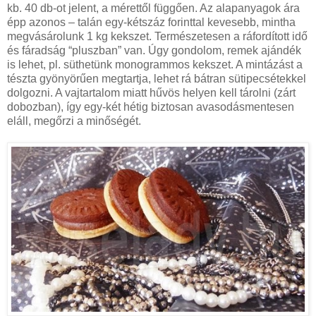
kb. 40 db-ot jelent, a mérettől függően. Az alapanyagok ára
épp azonos – talán egy-kétszáz forinttal kevesebb, mintha
megvásárolunk 1 kg kekszet. Természetesen a ráfordított idő
és fáradság “pluszban” van. Úgy gondolom, remek ajándék
is lehet, pl. süthetünk monogrammos kekszet. A mintázást a
tészta gyönyörűen megtartja, lehet rá bátran sütipecsétekkel
dolgozni. A vajtartalom miatt hűvös helyen kell tárolni (zárt
dobozban), így egy-két hétig biztosan avasodásmentesen
eláll, megőrzi a minőségét.