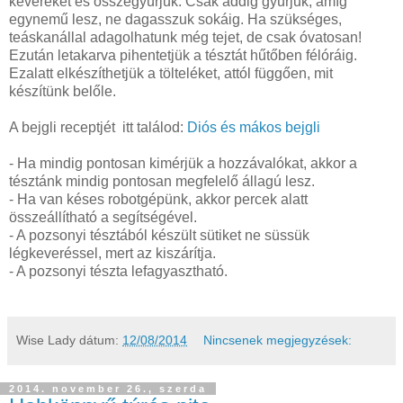
keveréket és összegyúrjuk. Csak addig gyúrjuk, amíg
egynemű lesz, ne dagasszuk sokáig. Ha szükséges,
teáskanállal adagolhatunk még tejet, de csak óvatosan!
Ezután letakarva pihentetjük a tésztát hűtőben félóráig.
Ezalatt elkészíthetjük a tölteléket, attól függően, mit
készítünk belőle.
A bejgli receptjét itt találod:
Diós és mákos bejgli
- Ha mindig pontosan kimérjük a hozzávalókat, akkor a
tésztánk mindig pontosan megfelelő állagú lesz.
- Ha van késes robotgépünk, akkor percek alatt
összeállítható a segítségével.
- A pozsonyi tésztából készült sütiket ne süssük
légkeveréssel, mert az kiszárítja.
- A pozsonyi tészta lefagyasztható.
Wise Lady
dátum:
12/08/2014
Nincsenek megjegyzések:
2014. november 26., szerda