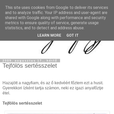
This site uses cookies from Google to deliver its services
and to analyze traffic. Your IP address and user-agent are
shared with Google along with performance and security
metrics to ensure quality of service, generate usage
statistics, and to detect and address abuse.
LEARN MORE
GOT IT
2009. augusztus 17., hétfő
Tejfölös sertésszelet
Hazajött a nagyfiam, és az ő kedvéért főztem ezt a husit.
Gyerekkori ízként tartja számon, neki ez igazi anyafőztje
étel.
Tejfölös sertésszelet