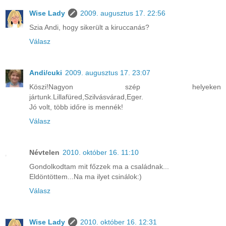
Wise Lady
2009. augusztus 17. 22:56
Szia Andi, hogy sikerült a kiruccanás?
Válasz
Andi/cuki
2009. augusztus 17. 23:07
Köszi!Nagyon szép helyeken
jártunk.Lillafüred,Szilvásvárad,Eger.
Jó volt, több időre is mennék!
Válasz
Névtelen
2010. október 16. 11:10
Gondolkodtam mit főzzek ma a családnak...
Eldöntöttem...Na ma ilyet csinálok:)
Válasz
Wise Lady
2010. október 16. 12:31