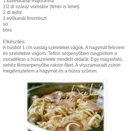
1 kávéskanál majoranna
1/2 dl száraz vörösbor (fehér is lehet)
2 dl tejföl
1 evőkanál finomliszt
só
bors
Elkészítés:
A húsból 1 cm vastag szeleteket vágok. A hagymát felezem
és szeletekre vágom. Teflon serpenyőben megpirítom a
zsiradékon a hússzeletek mindkét oldalát. Egy magasfalú,
nehéz fémserpenyőbe rakom őket. A visszamaradt zsíron
megdinsztelem a hagymát és a húsra szórom.