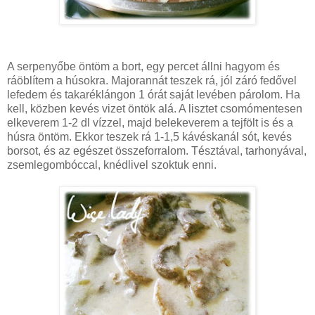
A serpenyőbe öntöm a bort, egy percet állni hagyom és
ráöblítem a húsokra. Majorannát teszek rá, jól záró fedővel
lefedem és takaréklángon 1 órát saját levében párolom. Ha
kell, közben kevés vizet öntök alá. A lisztet csomómentesen
elkeverem 1-2 dl vízzel, majd belekeverem a tejfölt is és a
húsra öntöm. Ekkor teszek rá 1-1,5 kávéskanál sót, kevés
borsot, és az egészet összeforralom. Tésztával, tarhonyával,
zsemlegombóccal, knédlivel szoktuk enni.