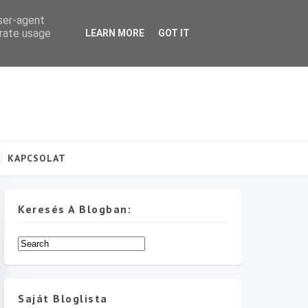
user-agent
erate usage
LEARN MORE
GOT IT
KAPCSOLAT
Keresés A Blogban:
Saját Bloglista