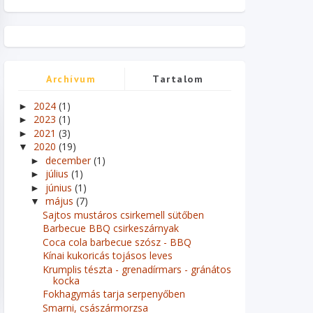
Archívum
Tartalom
2024
(1)
►
2023
(1)
►
2021
(3)
►
2020
(19)
▼
december
(1)
►
július
(1)
►
június
(1)
►
május
(7)
▼
Sajtos mustáros csirkemell sütőben
Barbecue BBQ csirkeszárnyak
Coca cola barbecue szósz - BBQ
Kínai kukoricás tojásos leves
Krumplis tészta - grenadírmars - gránátos
kocka
Fokhagymás tarja serpenyőben
Smarni, császármorzsa