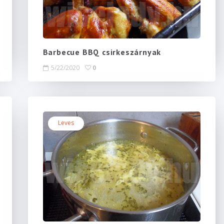
Barbecue BBQ csirkeszárnyak
5/22/2020
0
Leves