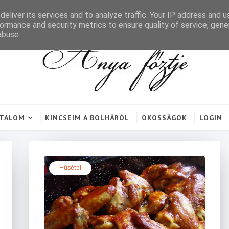
eliver its services and to analyze traffic. Your IP address and 
ormance and security metrics to ensure quality of service, gen
abuse.
RTALOM
KINCSEIM A BOLHÁRÓL
OKOSSÁGOK
LOGIN
Húsétel