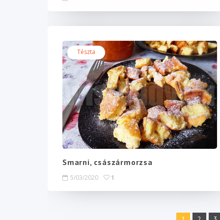
Tészta
Smarni, császármorzsa
5/03/2020
1
1
2
3