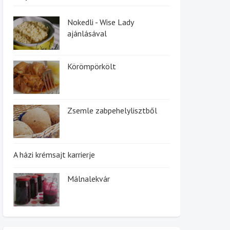
Nokedli - Wise Lady
ajánlásával
Körömpörkölt
Zsemle zabpehelylisztből
A házi krémsajt karrierje
Málnalekvár