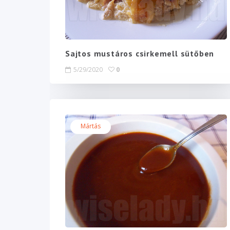
Sajtos mustáros csirkemell sütőben
5/29/2020
0
Mártás