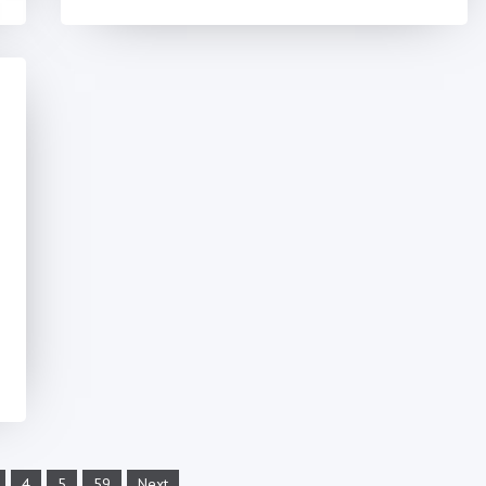
4
5
59
Next