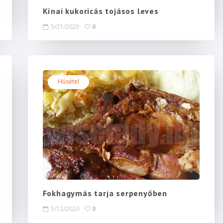
Kínai kukoricás tojásos leves
5/21/2020
0
Húsétel
Fokhagymás tarja serpenyőben
5/12/2020
0