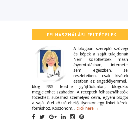
FELHASZNÁLÁSI FELTÉTELEK
A blogban szereplő szöveg
és képek a saját tulajdonai
Nem közölhetőek másh
(nyomtatásban, internete
sem egészben, s
részleteiben, csak kivétel
esetben az engedélyemmel.
blog RSS feed-je gyűjtőoldalon, blogokb
megjelenhet szabadon. A receptek felhasználhatók
főzéshez, sütéshez személyes célra, egyéni blogb
a saját étel közzétehető, ilyenkor egy linket kérek
forráshoz. Köszönöm. ,
click here →