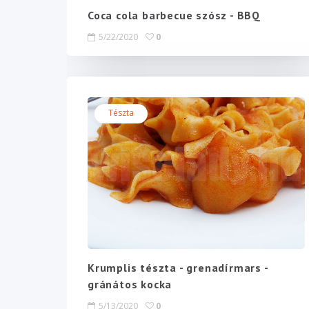
Coca cola barbecue szósz - BBQ
5/22/2020
0
Tészta
Krumplis tészta - grenadírmars -
gránátos kocka
5/13/2020
0