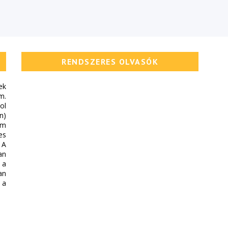
RENDSZERES OLVASÓK
ek
m.
ol
n)
em
es
 A
an
 a
an
 a