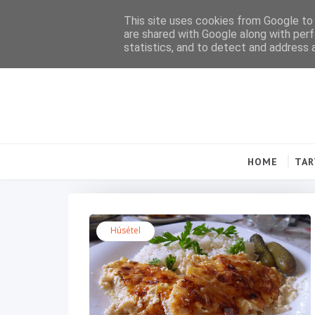
This site uses cookies from Google to d
are shared with Google along with perf
statistics, and to detect and address 
HOME
TA
Húsétel