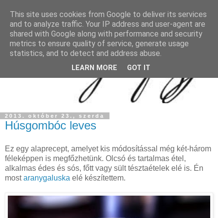
This site uses cookies from Google to deliver its services
and to analyze traffic. Your IP address and user-agent are
shared with Google along with performance and security
metrics to ensure quality of service, generate usage
statistics, and to detect and address abuse.
LEARN MORE
GOT IT
2013. október 23., szerda
Húsgombóc leves
Ez egy alaprecept, amelyet kis módosítással még két-három
féleképpen is megfőzhetünk. Olcsó és tartalmas étel,
alkalmas édes és sós, főtt vagy sült tésztaételek elé is. Én
most
aranygaluska
elé készítettem.