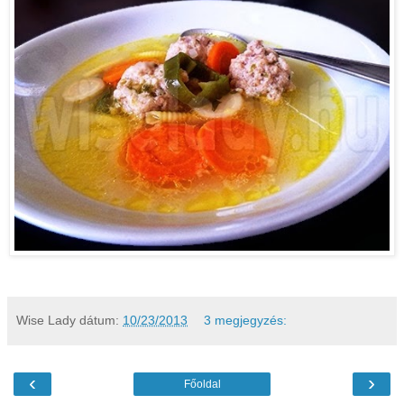
Wise Lady
dátum:
10/23/2013
3 megjegyzés:
‹
›
Főoldal