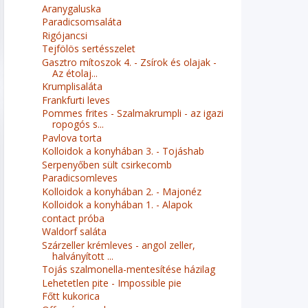
Aranygaluska
Paradicsomsaláta
Rigójancsi
Tejfölös sertésszelet
Gasztro mítoszok 4. - Zsírok és olajak -
Az étolaj...
Krumplisaláta
Frankfurti leves
Pommes frites - Szalmakrumpli - az igazi
ropogós s...
Pavlova torta
Kolloidok a konyhában 3. - Tojáshab
Serpenyőben sült csirkecomb
Paradicsomleves
Kolloidok a konyhában 2. - Majonéz
Kolloidok a konyhában 1. - Alapok
contact próba
Waldorf saláta
Szárzeller krémleves - angol zeller,
halványított ...
Tojás szalmonella-mentesítése házilag
Lehetetlen pite - Impossible pie
Főtt kukorica