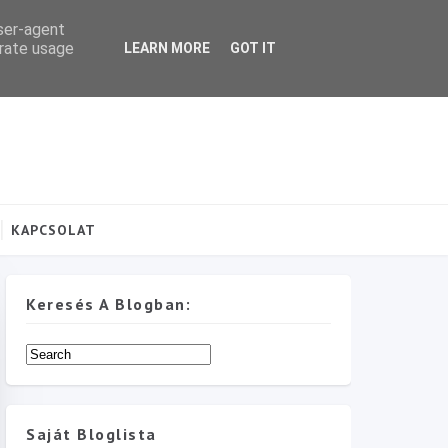
user-agent
erate usage
LEARN MORE
GOT IT
KAPCSOLAT
Keresés A Blogban:
Saját Bloglista