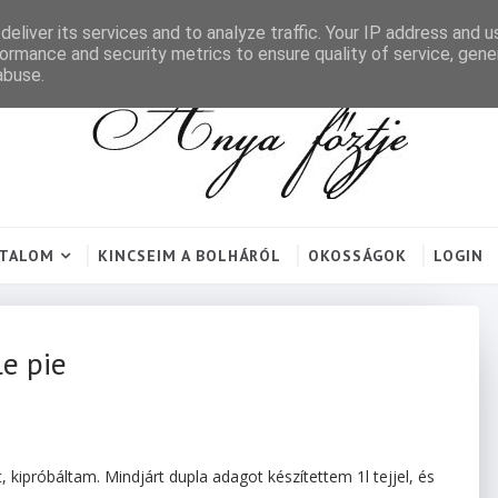
eliver its services and to analyze traffic. Your IP address and 
ormance and security metrics to ensure quality of service, gen
abuse.
RTALOM
KINCSEIM A BOLHÁRÓL
OKOSSÁGOK
LOGIN
le pie
t, kipróbáltam. Mindjárt dupla adagot készítettem 1l tejjel, és