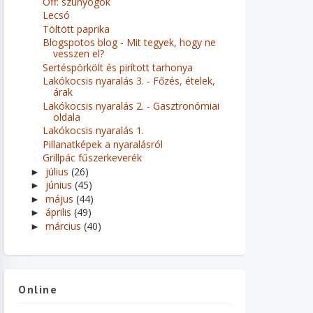
Off: szúnyogok
Lecsó
Töltött paprika
Blogspotos blog - Mit tegyek, hogy ne
vesszen el?
Sertéspörkölt és pirított tarhonya
Lakókocsis nyaralás 3. - Főzés, ételek,
árak
Lakókocsis nyaralás 2. - Gasztronómiai
oldala
Lakókocsis nyaralás 1.
Pillanatképek a nyaralásról
Grillpác fűszerkeverék
július
(26)
►
június
(45)
►
május
(44)
►
április
(49)
►
március
(40)
►
Online