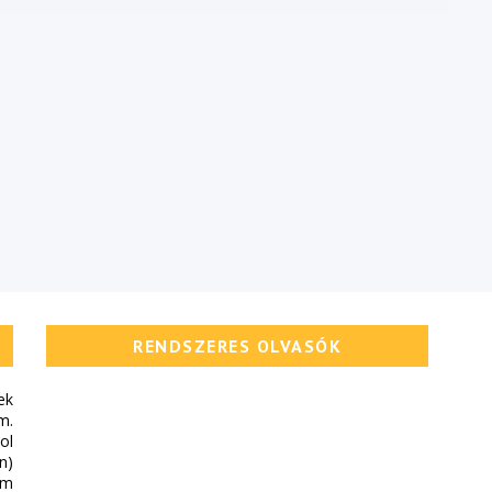
RENDSZERES OLVASÓK
ek
m.
ol
n)
em