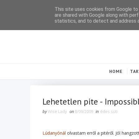
This site uses cookies from Google to d
are shared with Google along with perf
statistics, and to detect and address 
HOME
TA
Lehetetlen pite - Impossib
by
Wise Lady
on
8/09/2009
in
édes süti
Lúdanyónál
olvastam erről a pitéről. Jól hangzot