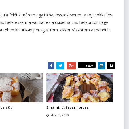
andula felét kimérem egy tálba, összekeverem a tojásokkal és
is. Beleteszem a vaníliát és a csipet sót is. Beleöntöm egy
sütőben kb. 40-45 percig sütöm, akkor rászórom a mandula
Save
os süti
Smarni, császármorzsa
May 03, 2020