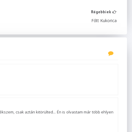
Régebbiek
Főtt Kukorica
lékszem, csak aztán kitörülted... Én is olvastam már több ehlyen