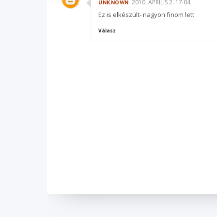
2010. ÁPRILIS 2. 17:04
UNKNOWN
Ez is elkészült- nagyon finom lett
Válasz