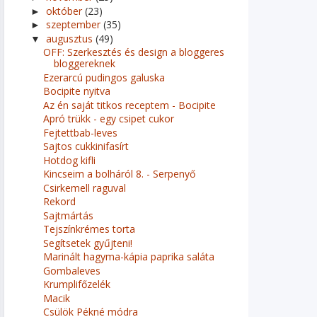
október
(23)
►
szeptember
(35)
►
augusztus
(49)
▼
OFF: Szerkesztés és design a bloggeres
bloggereknek
Ezerarcú pudingos galuska
Bocipite nyitva
Az én saját titkos receptem - Bocipite
Apró trükk - egy csipet cukor
Fejtettbab-leves
Sajtos cukkinifasírt
Hotdog kifli
Kincseim a bolháról 8. - Serpenyő
Csirkemell raguval
Rekord
Sajtmártás
Tejszínkrémes torta
Segítsetek gyűjteni!
Marinált hagyma-kápia paprika saláta
Gombaleves
Krumplifőzelék
Macik
Csülök Pékné módra