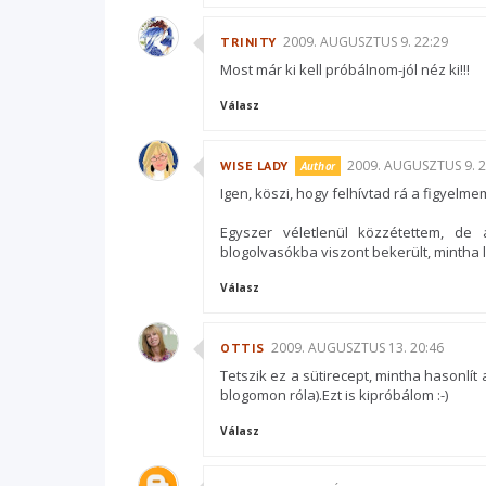
2009. AUGUSZTUS 9. 22:29
TRINITY
Most már ki kell próbálnom-jól néz ki!!!
Válasz
2009. AUGUSZTUS 9. 2
WISE LADY
Igen, köszi, hogy felhívtad rá a figyelme
Egyszer véletlenül közzétettem, d
blogolvasókba viszont bekerült, mintha l
Válasz
2009. AUGUSZTUS 13. 20:46
OTTIS
Tetszik ez a sütirecept, mintha hasonlít
blogomon róla).Ezt is kipróbálom :-)
Válasz