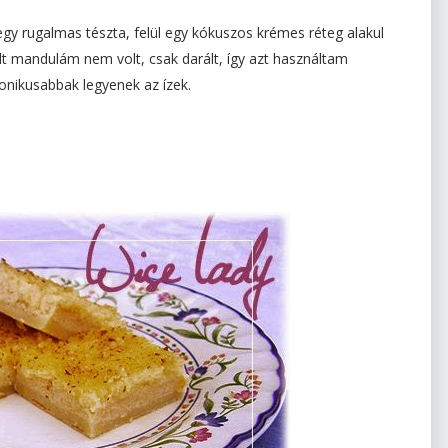
egy rugalmas tészta, felül egy kókuszos krémes réteg alakul
elt mandulám nem volt, csak darált, így azt használtam
onikusabbak legyenek az ízek.