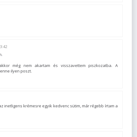
3:42
m.
e akkor még nem akartam és visszavettem piszkozatba. A
enne ilyen poszt.
 az inetligens krémesre egyik kedvenc sütim, már régebb írtam a