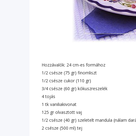
Hozzávalók: 24 cm-es formához
1/2 csésze (75 gr) finomliszt
1/2 csésze cukor (110 gr)
3/4 csésze (60 gr) kókuszreszelék
4 tojás
1 tk vaniliakivonat
125 gr olvasztott vaj
1/2 csésze (40 gr) szeletelt mandula (nálam dará
2 csésze (500 ml) tej