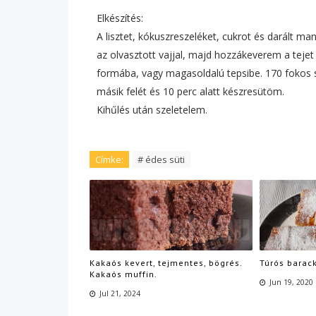
Elkészítés:
A lisztet, kókuszreszeléket, cukrot és darált m
az olvasztott vajjal, majd hozzákeverem a tejet 
formába, vagy magasoldalú tepsibe. 170 fokos 
másik felét és 10 perc alatt készresütöm.
Kihűlés után szeletelem.
Címke:
# édes süti
Kakaós kevert, tejmentes, bögrés.
Túrós barack
Kakaós muffin.
Jun 19, 2020
Jul 21, 2024