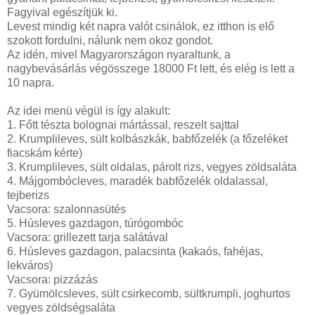
Fagyival egészítjük ki.
Levest mindig két napra valót csinálok, ez itthon is elő
szokott fordulni, nálunk nem okoz gondot.
Az idén, mivel Magyarországon nyaraltunk, a
nagybevásárlás végösszege 18000 Ft lett, és elég is lett a
10 napra.
Az idei menü végül is így alakult:
1. Főtt tészta bolognai mártással, reszelt sajttal
2. Krumplileves, sült kolbászkák, babfőzelék (a főzeléket
fiacskám kérte)
3. Krumplileves, sült oldalas, párolt rizs, vegyes zöldsaláta
4. Májgombócleves, maradék babfőzelék oldalassal,
tejberizs
Vacsora: szalonnasütés
5. Húsleves gazdagon, túrógombóc
Vacsora: grillezett tarja salátával
6. Húsleves gazdagon, palacsinta (kakaós, fahéjas,
lekváros)
Vacsora: pizzázás
7. Gyümölcsleves, sült csirkecomb, sültkrumpli, joghurtos
vegyes zöldségsaláta