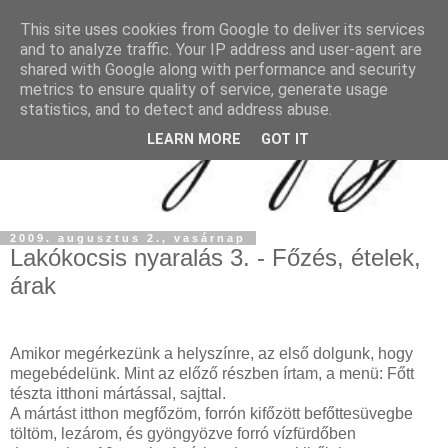
This site uses cookies from Google to deliver its services
and to analyze traffic. Your IP address and user-agent are
shared with Google along with performance and security
metrics to ensure quality of service, generate usage
statistics, and to detect and address abuse.
LEARN MORE
GOT IT
2009. augusztus 2., vasárnap
Lakókocsis nyaralás 3. - Főzés, ételek,
árak
Amikor megérkezünk a helyszínre, az első dolgunk, hogy
megebédelünk. Mint az előző részben írtam, a menü: Főtt
tészta itthoni mártással, sajttal.
A mártást itthon megfőzöm, forrón kifőzött befőttesüvegbe
töltöm, lezárom, és gyöngyözve forró vízfürdőben