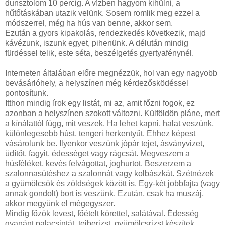
dunsztolom 10 percig. A vízben hagyom kihűlni, a
hűtőtáskában utazik velünk. Sosem romlik meg ezzel a
módszerrel, még ha hús van benne, akkor sem.
Ezután a gyors kipakolás, rendezkedés következik, majd
kávézunk, iszunk egyet, pihenünk. A délután mindig
fürdéssel telik, este séta, beszélgetés gyertyafénynél.
Interneten általában előre megnézzük, hol van egy nagyobb
bevásárlóhely, a helyszínen még kérdezősködéssel
pontosítunk.
Itthon mindig írok egy listát, mi az, amit főzni fogok, ez
azonban a helyszínen szokott változni. Külföldön pláne, mert
a kínálattól függ, mit veszek. Ha lehet kapni, halat veszünk,
különlegesebb húst, tengeri herkentyűt. Ehhez képest
vásárolunk be. Ilyenkor veszünk jópár tejet, ásványvizet,
üdítőt, fagyit, édességet vagy rágcsát. Megveszem a
húsféléket, kevés felvágottat, joghurtot. Beszerzem a
szalonnasütéshez a szalonnát vagy kolbászkát. Szétnézek
a gyümölcsök és zöldségek között is. Egy-két jobbfajta (vagy
annak gondolt) bort is veszünk. Ezután, csak ha muszáj,
akkor megyünk el mégegyszer.
Mindig főzök levest, főételt körettel, salátával. Édesség
gyanánt palacsintát, tejberizst, gyümölcsrizst készítek.