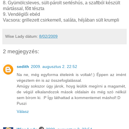
8. Gyümölcsleves, sült-párolt sertéshús, a szaftból készült
mártással, főtt tészta
9. Vendéglői ebéd
Vacsora: grillezett csirkemell, saláta, héjában sült krumpli
Wise Lady
dátum:
8/02/2009
2 megjegyzés:
sedith
2009. augusztus 2. 22:52
Na ne, még egyforma ételeink is voltak!:) Éppen az imént
végeztem én is az összefoglalással.
Amúgy sokszor úgy járok, hoyg leülök megírni a magamét,
de végül elkalandozok mások oldalain és még szó nélkül
sem bírom ki. :P Így láthattad a kommentemet máshol!:D
Puszi
Válasz