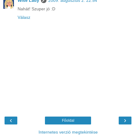
Wise Lady
2009. augusztus 2. 22:54
Nahát! Szuper jó :D
Válasz
‹
›
Főoldal
Internetes verzió megtekintése