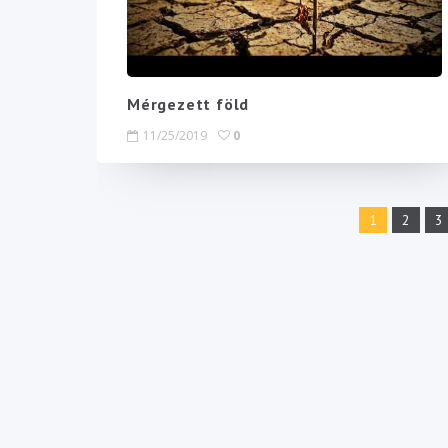
Mérgezett föld
11/25/2019
0
1
2
3