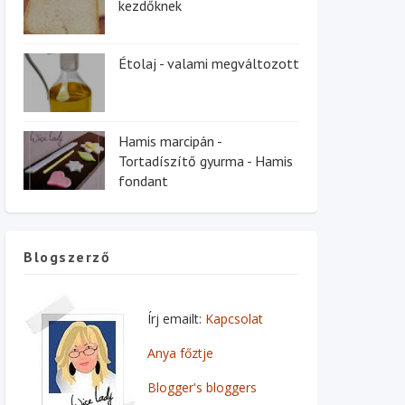
kezdőknek
Étolaj - valami megváltozott
Hamis marcipán -
Tortadíszítő gyurma - Hamis
fondant
Blogszerző
Írj emailt:
Kapcsolat
Anya főztje
Blogger's bloggers