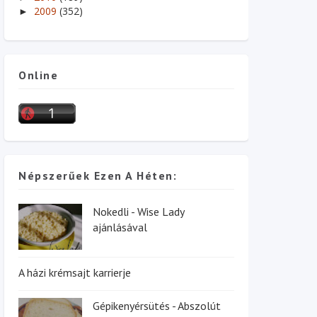
2009
(352)
►
Online
Népszerűek Ezen A Héten:
Nokedli - Wise Lady
ajánlásával
A házi krémsajt karrierje
Gépikenyérsütés - Abszolút