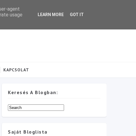
user-agent
erate usage
LEARN MORE
GOT IT
KAPCSOLAT
Keresés A Blogban:
Saját Bloglista