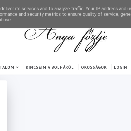
eliver its services and to analyze traffic. Your IP address and 
ormance and security metrics to ensure quality of service, gen
abuse.
RTALOM
KINCSEIM A BOLHÁRÓL
OKOSSÁGOK
LOGIN