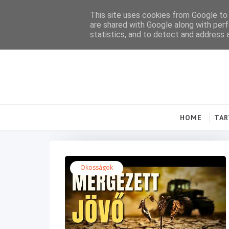
This site uses cookies from Google to d
are shared with Google along with perf
statistics, and to detect and address 
HOME
TA
Okosságok