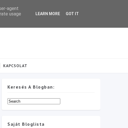
user-agent
erate usage
LEARN MORE
GOT IT
KAPCSOLAT
Keresés A Blogban:
Saját Bloglista