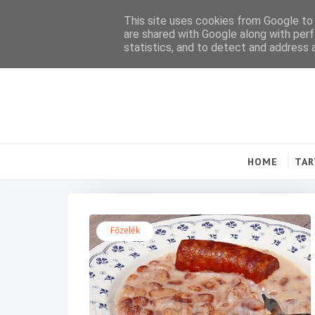
This site uses cookies from Google to d
are shared with Google along with perf
statistics, and to detect and address 
HOME
TA
Főzelék