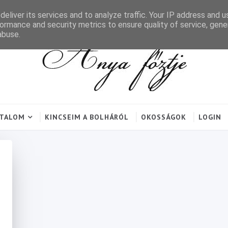
eliver its services and to analyze traffic. Your IP address and 
ormance and security metrics to ensure quality of service, gen
abuse.
RTALOM
KINCSEIM A BOLHÁRÓL
OKOSSÁGOK
LOGIN