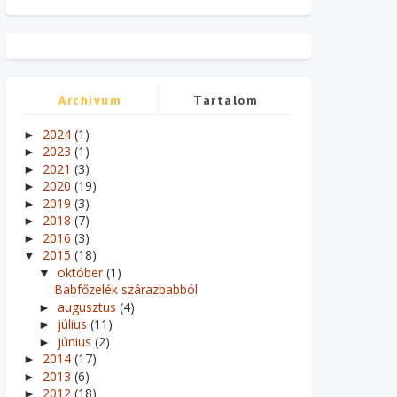
Archívum
Tartalom
2024
(1)
►
2023
(1)
►
2021
(3)
►
2020
(19)
►
2019
(3)
►
2018
(7)
►
2016
(3)
►
2015
(18)
▼
október
(1)
▼
Babfőzelék szárazbabból
augusztus
(4)
►
július
(11)
►
június
(2)
►
2014
(17)
►
2013
(6)
►
2012
(18)
►