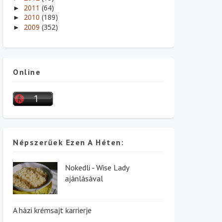
2011
(64)
►
2010
(189)
►
2009
(352)
►
Online
Népszerűek Ezen A Héten:
Nokedli - Wise Lady
ajánlásával
A házi krémsajt karrierje