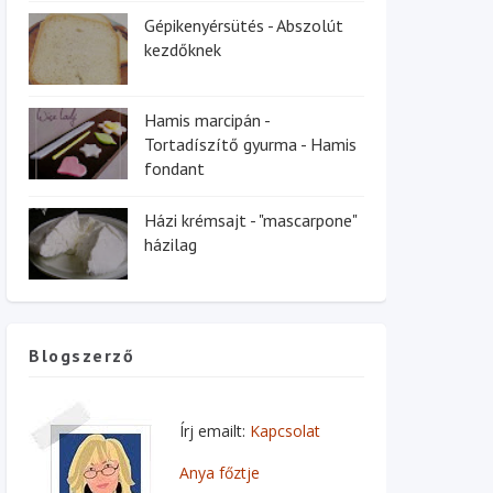
Gépikenyérsütés - Abszolút
kezdőknek
Hamis marcipán -
Tortadíszítő gyurma - Hamis
fondant
Házi krémsajt - "mascarpone"
házilag
Blogszerző
Írj emailt:
Kapcsolat
Anya főztje