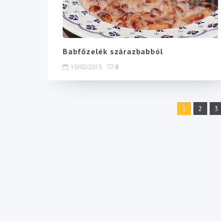
Babfőzelék szárazbabból
10/02/2015
0
1
2
3