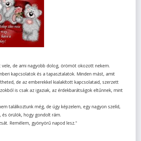
lt vele, de ami nagyobb dolog, örömöt okozott nekem.
mberi kapcsolatok és a tapasztalatok. Minden mást, amit
zítheted, de az emberekkel kialakított kapcsolataid, szerzett
kból is csak az igaziak, az érdekbarátságok eltűnnek, mint
nem találkoztunk még, de úgy képzelem, egy nagyon szelíd,
, és örülök, hogy gondolt rám.
zsát. Remélem, gyönyörű napod lesz."