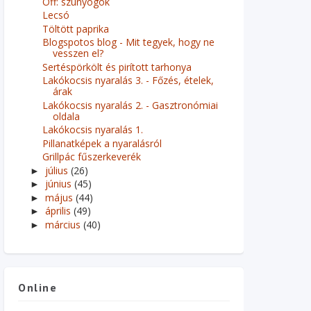
Off: szúnyogok
Lecsó
Töltött paprika
Blogspotos blog - Mit tegyek, hogy ne
vesszen el?
Sertéspörkölt és pirított tarhonya
Lakókocsis nyaralás 3. - Főzés, ételek,
árak
Lakókocsis nyaralás 2. - Gasztronómiai
oldala
Lakókocsis nyaralás 1.
Pillanatképek a nyaralásról
Grillpác fűszerkeverék
július
(26)
►
június
(45)
►
május
(44)
►
április
(49)
►
március
(40)
►
Online