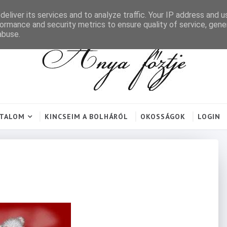
eliver its services and to analyze traffic. Your IP address and 
ormance and security metrics to ensure quality of service, gen
abuse.
RTALOM
KINCSEIM A BOLHÁRÓL
OKOSSÁGOK
LOGIN