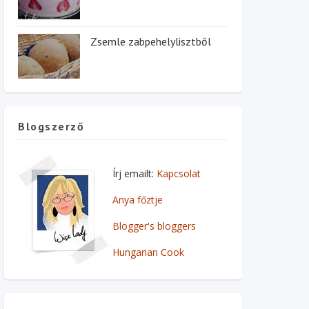
Zsemle zabpehelylisztből
Blogszerző
Írj emailt:
Kapcsolat
Anya főztje
Blogger's bloggers
Hungarian Cook