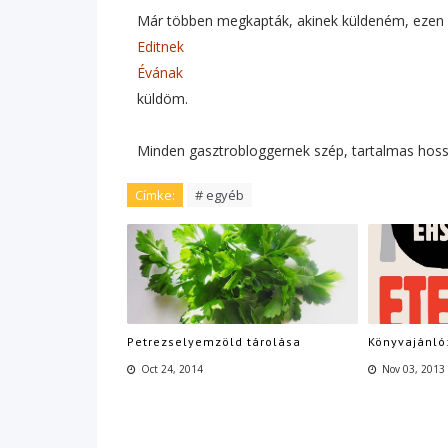
Már többen megkapták, akinek küldeném, ezen f
Editnek
Évának
küldöm.
Minden gasztrobloggernek szép, tartalmas hoss
Címke:
# egyéb
Petrezselyemzöld tárolása
Könyvajánló:
Oct 24, 2014
Nov 03, 2013