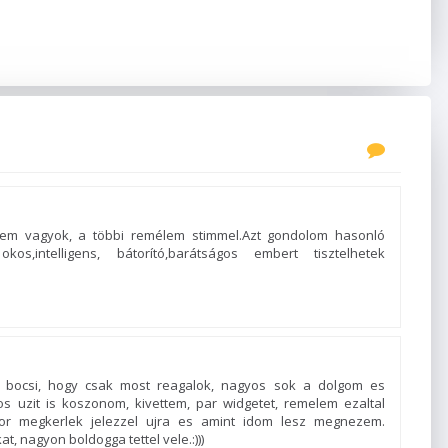
em vagyok, a többi remélem stimmel.Azt gondolom hasonló
okos,intelligens, bátorító,barátságos embert tisztelhetek
bocsi, hogy csak most reagalok, nagyos sok a dolgom es
sos uzit is koszonom, kivettem, par widgetet, remelem ezaltal
or megkerlek jelezzel ujra es amint idom lesz megnezem.
 nagyon boldogga tettel vele.:)))