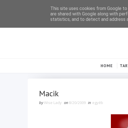
This site uses cookies from Google to d
are shared with Google along with perf
statistics, and to detect and address 
HOME
TA
Macik
by
Wise Lady
on
8/20/2009
in
egyéb