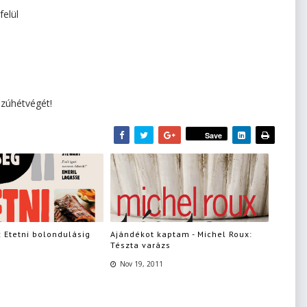
elül
zúhétvégét!
Save
 Etetni bolondulásig
Ajándékot kaptam - Michel Roux:
Tészta varázs
Nov 19, 2011