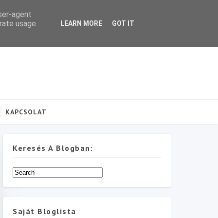
user-agent
erate usage
LEARN MORE
GOT IT
KAPCSOLAT
Keresés A Blogban:
Saját Bloglista