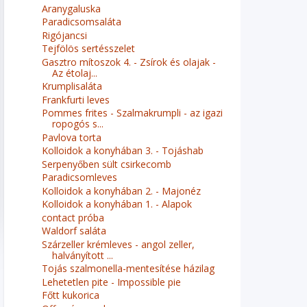
Aranygaluska
Paradicsomsaláta
Rigójancsi
Tejfölös sertésszelet
Gasztro mítoszok 4. - Zsírok és olajak -
Az étolaj...
Krumplisaláta
Frankfurti leves
Pommes frites - Szalmakrumpli - az igazi
ropogós s...
Pavlova torta
Kolloidok a konyhában 3. - Tojáshab
Serpenyőben sült csirkecomb
Paradicsomleves
Kolloidok a konyhában 2. - Majonéz
Kolloidok a konyhában 1. - Alapok
contact próba
Waldorf saláta
Szárzeller krémleves - angol zeller,
halványított ...
Tojás szalmonella-mentesítése házilag
Lehetetlen pite - Impossible pie
Főtt kukorica