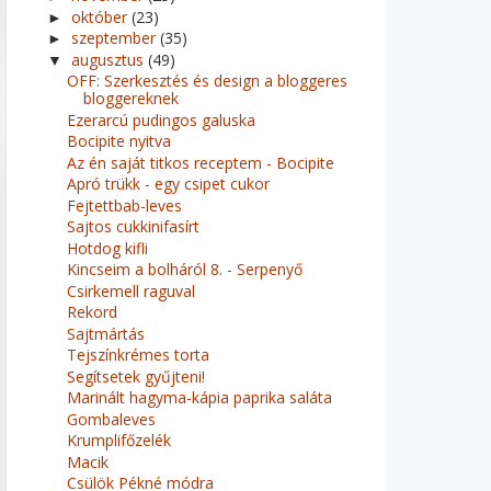
október
(23)
►
szeptember
(35)
►
augusztus
(49)
▼
OFF: Szerkesztés és design a bloggeres
bloggereknek
Ezerarcú pudingos galuska
Bocipite nyitva
Az én saját titkos receptem - Bocipite
Apró trükk - egy csipet cukor
Fejtettbab-leves
Sajtos cukkinifasírt
Hotdog kifli
Kincseim a bolháról 8. - Serpenyő
Csirkemell raguval
Rekord
Sajtmártás
Tejszínkrémes torta
Segítsetek gyűjteni!
Marinált hagyma-kápia paprika saláta
Gombaleves
Krumplifőzelék
Macik
Csülök Pékné módra