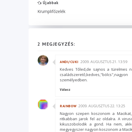
Újabbak
Krumplifőzelék
2 MEGJEGYZÉS:
2009. AUGUSZTUS 21. 13:59
ANDI/CUKI
Kedves Tőled,de sajnos a türelmes n
családszerető,kedves,"bölcs",nagyon 
személyedben.
Válasz
2009. AUGUSZTUS 22. 13:25
RAINBOW
Nagyon szepen koszonom a Macikat, 
ritkabban jarok fel az oldalra. A viru
kikuszobolodik a gond. Ha nem, akk
megyegyszer nagyon koszonom a Macikat,