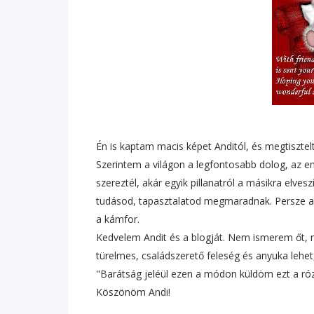
Én is kaptam macis képet Anditól, és megtiszte
Szerintem a világon a legfontosabb dolog, az e
szereztél, akár egyik pillanatról a másikra elves
tudásod, tapasztalatod megmaradnak. Persze azo
a kámfor.
Kedvelem Andit és a blogját. Nem ismerem őt, 
türelmes, családszerető feleség és anyuka lehet
"Barátság jeléül ezen a módon küldöm ezt a ró
Köszönöm Andi!