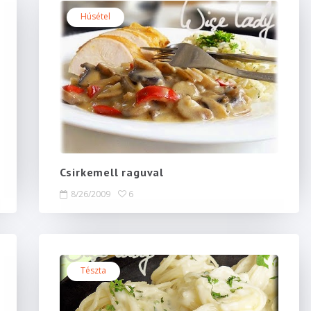
Húsétel
Csirkemell raguval
8/26/2009
6
Tészta