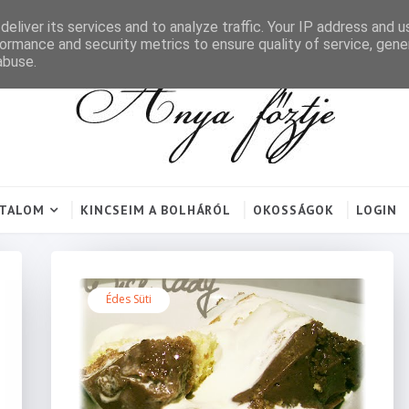
eliver its services and to analyze traffic. Your IP address and 
ormance and security metrics to ensure quality of service, gen
abuse.
RTALOM
KINCSEIM A BOLHÁRÓL
OKOSSÁGOK
LOGIN
Édes Süti