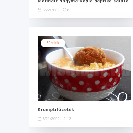
Marinált hagyma-kápia paprika saláta
8/22/2009
8
Főzelék
Krumplifőzelék
8/21/2009
12