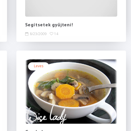
Segítsetek gyűjteni!
8/23/2009
14
Leves