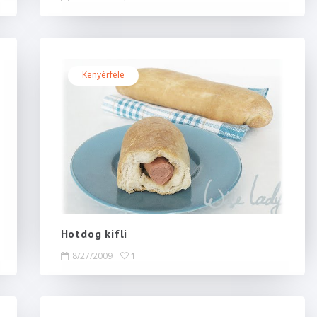
Kenyérféle
Hotdog kifli
8/27/2009
1