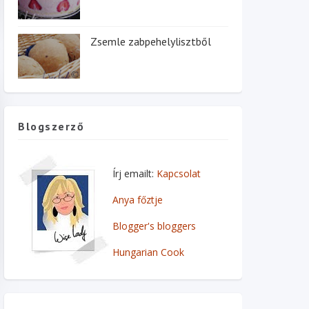
Zsemle zabpehelylisztből
Blogszerző
Írj emailt:
Kapcsolat
Anya főztje
Blogger's bloggers
Hungarian Cook