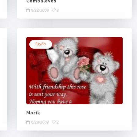
Gombaleves
8/22/2009
3
Egyéb
Macik
8/20/2009
2