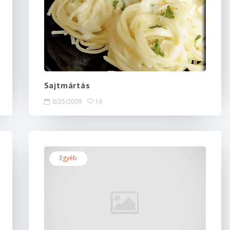
Sajtmártás
8/25/2009
16
Egyéb