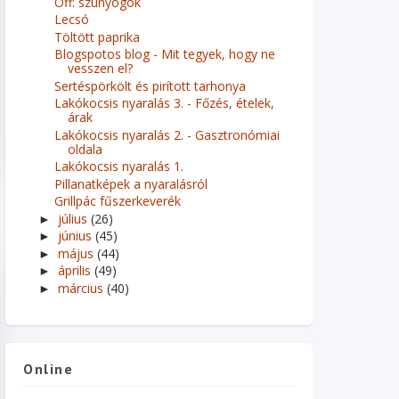
Off: szúnyogok
Lecsó
Töltött paprika
Blogspotos blog - Mit tegyek, hogy ne
vesszen el?
Sertéspörkölt és pirított tarhonya
Lakókocsis nyaralás 3. - Főzés, ételek,
árak
Lakókocsis nyaralás 2. - Gasztronómiai
oldala
Lakókocsis nyaralás 1.
Pillanatképek a nyaralásról
Grillpác fűszerkeverék
július
(26)
►
június
(45)
►
május
(44)
►
április
(49)
►
március
(40)
►
Online