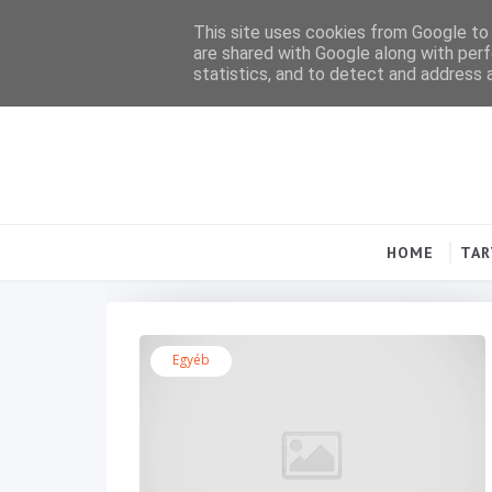
This site uses cookies from Google to d
are shared with Google along with perf
statistics, and to detect and address 
HOME
TA
Egyéb