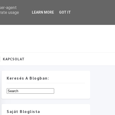
user-agent
erate usage
LEARN MORE
GOT IT
KAPCSOLAT
Keresés A Blogban:
Saját Bloglista