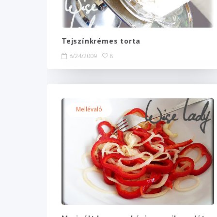
Tejszínkrémes torta
8/24/2009
8
Mellévaló