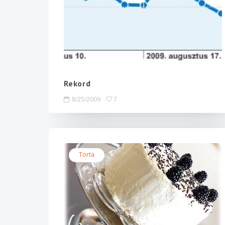
Rekord
8/25/2009
7
Torta