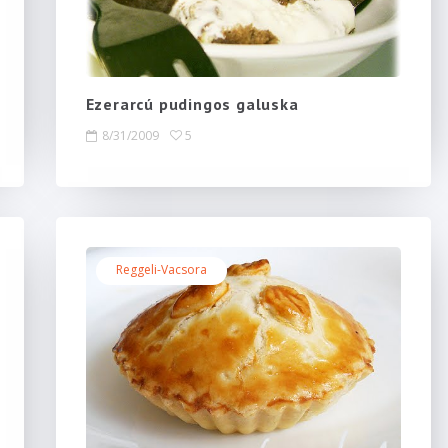
Ezerarcú pudingos galuska
8/31/2009
5
Reggeli-Vacsora