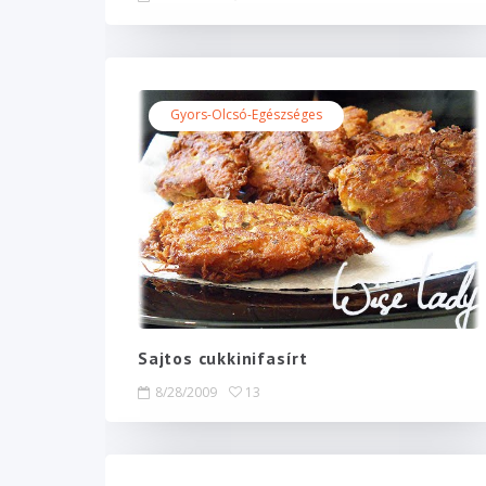
Gyors-Olcsó-Egészséges
Sajtos cukkinifasírt
8/28/2009
13