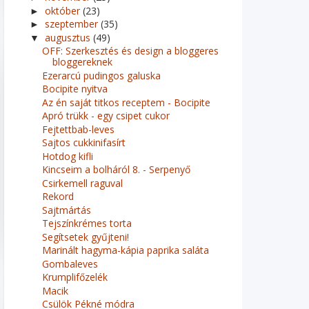
október
(23)
►
szeptember
(35)
►
augusztus
(49)
▼
OFF: Szerkesztés és design a bloggeres
bloggereknek
Ezerarcú pudingos galuska
Bocipite nyitva
Az én saját titkos receptem - Bocipite
Apró trükk - egy csipet cukor
Fejtettbab-leves
Sajtos cukkinifasírt
Hotdog kifli
Kincseim a bolháról 8. - Serpenyő
Csirkemell raguval
Rekord
Sajtmártás
Tejszínkrémes torta
Segítsetek gyűjteni!
Marinált hagyma-kápia paprika saláta
Gombaleves
Krumplifőzelék
Macik
Csülök Pékné módra