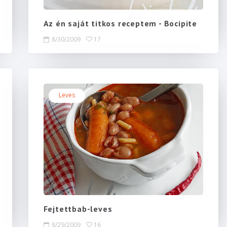
Az én saját titkos receptem - Bocipite
8/30/2009
17
Leves
Fejtettbab-leves
8/29/2009
16