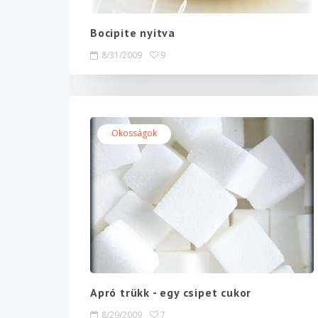
Bocipite nyitva
8/31/2009
9
Okosságok
Apró trükk - egy csipet cukor
8/29/2009
7