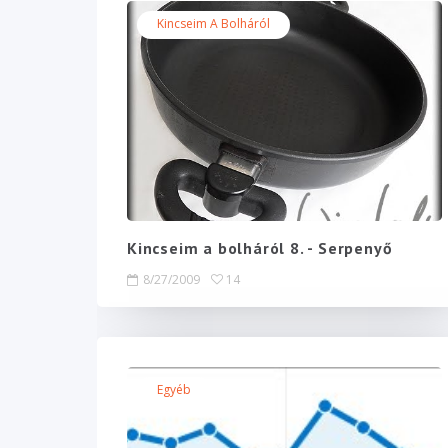
Kincseim A Bolháról
Kincseim a bolháról 8. - Serpenyő
8/27/2009
14
Egyéb