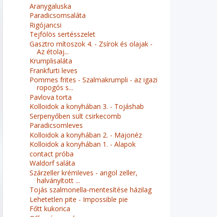
Aranygaluska
Paradicsomsaláta
Rigójancsi
Tejfölös sertésszelet
Gasztro mítoszok 4. - Zsírok és olajak -
Az étolaj...
Krumplisaláta
Frankfurti leves
Pommes frites - Szalmakrumpli - az igazi
ropogós s...
Pavlova torta
Kolloidok a konyhában 3. - Tojáshab
Serpenyőben sült csirkecomb
Paradicsomleves
Kolloidok a konyhában 2. - Majonéz
Kolloidok a konyhában 1. - Alapok
contact próba
Waldorf saláta
Szárzeller krémleves - angol zeller,
halványított ...
Tojás szalmonella-mentesítése házilag
Lehetetlen pite - Impossible pie
Főtt kukorica