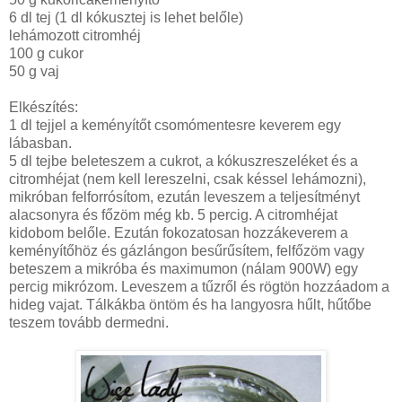
6 dl tej (1 dl kókusztej is lehet belőle)
lehámozott citromhéj
100 g cukor
50 g vaj
Elkészítés:
1 dl tejjel a keményítőt csomómentesre keverem egy
lábasban.
5 dl tejbe beleteszem a cukrot, a kókuszreszeléket és a
citromhéjat (nem kell lereszelni, csak késsel lehámozni),
mikróban felforrósítom, ezután leveszem a teljesítményt
alacsonyra és főzöm még kb. 5 percig. A citromhéjat
kidobom belőle. Ezután fokozatosan hozzákeverem a
keményítőhöz és gázlángon besűrűsítem, felfőzöm vagy
beteszem a mikróba és maximumon (nálam 900W) egy
percig mikrózom. Leveszem a tűzről és rögtön hozzáadom a
hideg vajat. Tálkákba öntöm és ha langyosra hűlt, hűtőbe
teszem tovább dermedni.