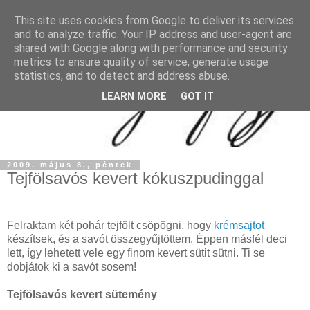
This site uses cookies from Google to deliver its services
and to analyze traffic. Your IP address and user-agent are
shared with Google along with performance and security
metrics to ensure quality of service, generate usage
statistics, and to detect and address abuse.
LEARN MORE
GOT IT
2009. május 8., péntek
Tejfölsavós kevert kókuszpudinggal
Felraktam két pohár tejfölt csöpögni, hogy
krémsajtot
készítsek, és a savót összegyűjtöttem. Éppen másfél deci
lett, így lehetett vele egy finom kevert sütit sütni. Ti se
dobjátok ki a savót sosem!
Tejfölsavós kevert sütemény