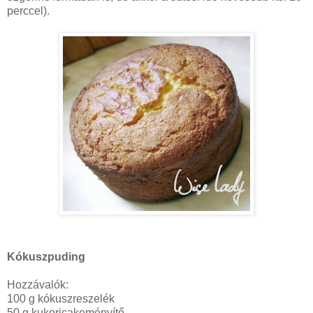
perccel).
Kókuszpuding
Hozzávalók:
100 g kókuszreszelék
50 g kukoricakeményítő