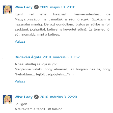
Wise Lady
2009. május 10. 20:01
Igen! Fel lehet használni kenyérsütéshez, de
Magyarországon is csinálták a régi öregek. Szoktam is
használni mindig. De azt gondoltam, biztos jó sütibe is (pl.
szoktunk joghurttal, kefírrel is kevertet sütni). És tényleg jó,
sőt finomabb, mint a kefíres.
Válasz
Budavári Ágota
2010. március 3. 19:52
A házi aludtej savója is jó?
Megtenné valaki, hogy elmeséli; az hogyan néz ki, hogy
"Felraktam... tejfölt csöpögtetni..."? :)
Válasz
Wise Lady
2010. március 3. 22:20
Jó, igen.
A felraktam a tejfölt...itt találod: