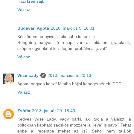
Házi krémsajt...
Válasz
Budavári Ágota
2010. március 5. 16:01
Köszönöm, ennyivel is okosabb lettem. :)
Rengeteg nagyon jó recept van az oldalon, gratulálok,
szépen egyenként ki is fogom próbálni a "javát".
Válasz
Wise Lady
2010. március 5. 20:13
Ágota: nagyon köszi! Mintha hájjal kenegetnének :DDD
Válasz
Zsófia
2013. január 29. 18:40
Kedves Wise Lady, vagy bárki, aki tudja a választ: a
boltokban kapható zacskós mozzarella "leve" is savó? Tehát
ebbe a receptbe mehet az is? Sehol nem találok