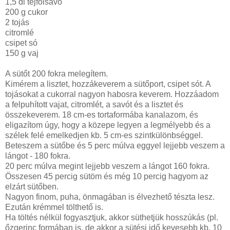
1,5 dl tejfölsavó
200 g cukor
2 tojás
citromlé
csipet só
150 g vaj
A sütőt 200 fokra melegítem.
Kimérem a lisztet, hozzákeverem a sütőport, csipet sót. A
tojásokat a cukorral nagyon habosra keverem. Hozzáadom
a felpuhított vajat, citromlét, a savót és a lisztet és
összekeverem. 18 cm-es tortaformába kanalazom, és
eligazítom úgy, hogy a közepe legyen a legmélyebb és a
szélek felé emelkedjen kb. 5 cm-es szintkülönbséggel.
Beteszem a sütőbe és 5 perc múlva eggyel lejjebb veszem a
lángot - 180 fokra.
20 perc múlva megint lejjebb veszem a lángot 160 fokra.
Összesen 45 percig sütöm és még 10 percig hagyom az
elzárt sütőben.
Nagyon finom, puha, önmagában is élvezhető tészta lesz.
Ezután krémmel tölthető is.
Ha töltés nélkül fogyasztjuk, akkor süthetjük hosszúkás (pl.
őzgerinc formában is, de akkor a sütési idő kevesebb kb. 10