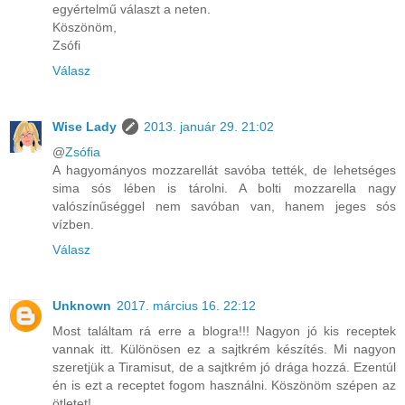
egyértelmű választ a neten.
Köszönöm,
Zsófi
Válasz
Wise Lady
2013. január 29. 21:02
@
Zsófia
A hagyományos mozzarellát savóba tették, de lehetséges
sima sós lében is tárolni. A bolti mozzarella nagy
valószínűséggel nem savóban van, hanem jeges sós
vízben.
Válasz
Unknown
2017. március 16. 22:12
Most találtam rá erre a blogra!!! Nagyon jó kis receptek
vannak itt. Különösen ez a sajtkrém készítés. Mi nagyon
szeretjük a Tiramisut, de a sajtkrém jó drága hozzá. Ezentúl
én is ezt a receptet fogom használni. Köszönöm szépen az
ötletet!