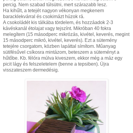
percig. Nem szabad túlsütni, mert szárazabb lesz.
Ha kihűlt, a tetejét nagyon vékonyan megkenem
baracklekvárral és csokimázt húzok rá.
A csokoládét kis tálkába tördelem, és hozzáadok 2-3
kávéskanál étolajat vagy tejszínt. Mikróban 40 fokra
melegítem (15 másodperc mikrózás, kivétel, keverés, megint
15 másodperc mikró, kivétel, keverés). Ezt a sütemény
tetejére csorgatom, közben lapáttal símítom. Műanyag
sütifésűvel csíkosra mintázom, beteszem a süteményt a
hűtőbe. Kb. félóra múlva kiveszem, ekkor még a máz egy
picit lágy és felszeletelem (benne a tepsiben). Újra
visszateszem dermedésig.