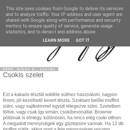
This site uses cookies from Google to deliver its services
and to analyze traffic. Your IP address and user-agent are
shared with Google along with performance and security
metrics to ensure quality of service, generate usage
statistics, and to detect and address abuse.
LEARN MORE
GOT IT
2009. május 6., szerda
Csokis szelet
Ezt a kakaós tésztát sokféle sütihez használom, nagyon
finom, jól kezelhető kevert tészta. Szoktam belőle muffint
sütni, vagy sajtkrémmel együtt rétegezve sütni. Szeletben
töltve, vagy csak így simán, csokibevonattal. Brownie
pótlónak is elmegy, különösen, ha nincs elég csoki otthon.
A megadott mennyiségek egy gáztepsire vannak. Ha 12 db
muffint sütök, akkor pont a fele mennyiséget veszem