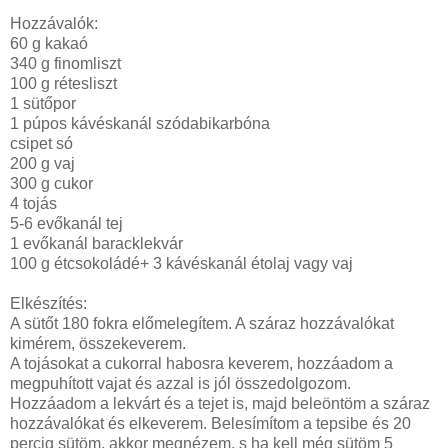
Hozzávalók:
60 g kakaó
340 g finomliszt
100 g rétesliszt
1 sütőpor
1 púpos kávéskanál szódabikarbóna
csipet só
200 g vaj
300 g cukor
4 tojás
5-6 evőkanál tej
1 evőkanál baracklekvár
100 g étcsokoládé+ 3 kávéskanál étolaj vagy vaj
Elkészítés:
A sütőt 180 fokra előmelegítem. A száraz hozzávalókat
kimérem, összekeverem.
A tojásokat a cukorral habosra keverem, hozzáadom a
megpuhított vajat és azzal is jól összedolgozom.
Hozzáadom a lekvárt és a tejet is, majd beleöntöm a száraz
hozzávalókat és elkeverem. Belesímítom a tepsibe és 20
percig sütöm, akkor megnézem, s ha kell még sütöm 5