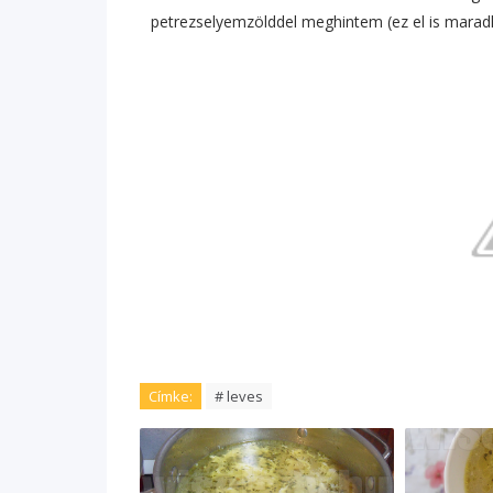
petrezselyemzölddel meghintem (ez el is maradhat)
Címke:
# leves