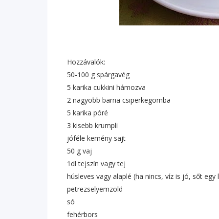
Hozzávalók:
50-100 g spárgavég
5 karika cukkini hámozva
2 nagyobb barna csiperkegomba
5 karika póré
3 kisebb krumpli
jóféle kemény sajt
50 g vaj
1dl tejszín vagy tej
húsleves vagy alaplé (ha nincs, víz is jó, sőt egy
petrezselyemzöld
só
fehérbors