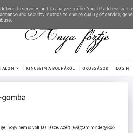
eliver its services and to analyze traffic. Your IP address and 
ormance and security metrics to ensure quality of service, gen
abuse.
RTALOM
KINCSEIM A BOLHÁRÓL
OKOSSÁGOK
LOGIN
i-gomba
e, hogy nem is volt fás része. Azért levágtam mindegyikből