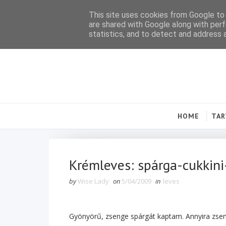
This site uses cookies from Google to d
are shared with Google along with perf
statistics, and to detect and address 
HOME
TA
Krémleves: spárga-cukkin
by
Wise Lady
on
5/04/2009
in
leves
Gyönyörű, zsenge spárgát kaptam. Annyira zseng