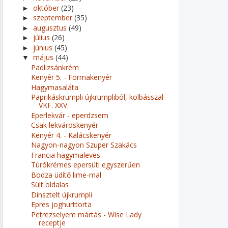
október
(23)
►
szeptember
(35)
►
augusztus
(49)
►
július
(26)
►
június
(45)
►
május
(44)
▼
Padlizsánkrém
Kenyér 5. - Formakenyér
Hagymasaláta
Paprikáskrumpli újkrumpliból, kolbásszal -
VKF. XXV.
Eperlekvár - eperdzsem
Csak lekvároskenyér
Kenyér 4. - Kalácskenyér
Nagyon-nagyon Szuper Szakács
Francia hagymaleves
Túrókrémes epersüti egyszerűen
Bodza üdítő lime-mal
Sült oldalas
Dinsztelt újkrumpli
Epres joghurttorta
Petrezselyem mártás - Wise Lady
receptje