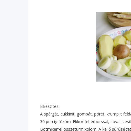
Elkészítés:
A spárgát, cukkinit, gombát, pórét, krumplit fe
30 percig főzöm. Ekkor fehérborssal, sóval ízes
Botmixerrel összeturmixolom. A kellő sűrűséget t