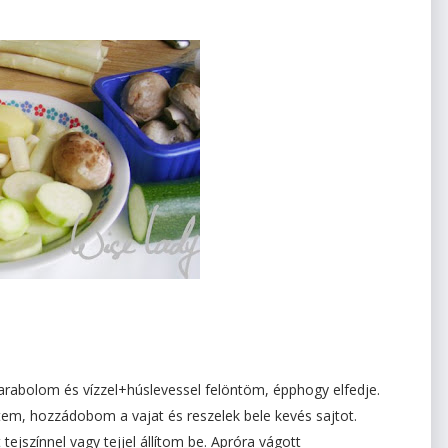
ldarabolom és vízzel+húslevessel felöntöm, épphogy elfedje.
ítem, hozzádobom a vajat és reszelek bele kevés sajtot.
ejszínnel vagy tejjel állítom be. Apróra vágott