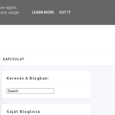
user-agent
erate usage
LEARN MORE
GOT IT
KAPCSOLAT
Keresés A Blogban:
Saját Bloglista