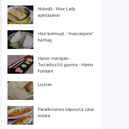
Nokedli - Wise Lady
ajánlásával
Házi krémsajt - "mascarpone"
házilag
Hamis marcipán -
Tortadíszítő gyurma - Hamis
fondant
Lisztek
Paradicsomos káposzta zalai
módra