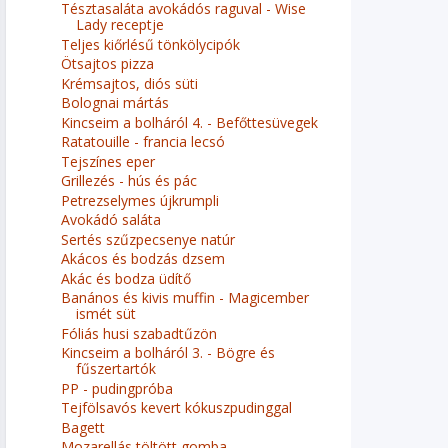
Tésztasaláta avokádós raguval - Wise
Lady receptje
Teljes kiőrlésű tönkölycipók
Ötsajtos pizza
Krémsajtos, diós süti
Bolognai mártás
Kincseim a bolháról 4. - Befőttesüvegek
Ratatouille - francia lecsó
Tejszínes eper
Grillezés - hús és pác
Petrezselymes újkrumpli
Avokádó saláta
Sertés szűzpecsenye natúr
Akácos és bodzás dzsem
Akác és bodza üdítő
Banános és kivis muffin - Magicember
ismét süt
Fóliás husi szabadtűzön
Kincseim a bolháról 3. - Bögre és
fűszertartók
PP - pudingpróba
Tejfölsavós kevert kókuszpudinggal
Bagett
Mozarellás töltött gomba