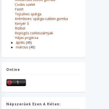
Csokis szelet
Fasírt
Tejszínes spárga
Krémleves: spárga-cukkini-gomba
Kenyér 3.
Rizibizi
Ropogós csirkeszárnyak
Hájas pogácsa
április
(49)
►
március
(40)
►
Online
Népszerűek Ezen A Héten: