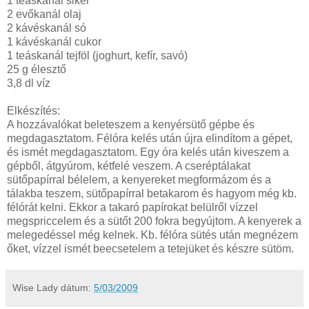
1 teáskanál sikér
2 evőkanál olaj
2 kávéskanál só
1 kávéskanál cukor
1 teáskanál tejföl (joghurt, kefír, savó)
25 g élesztő
3,8 dl víz
Elkészítés:
A hozzávalókat beleteszem a kenyérsütő gépbe és
megdagasztatom. Félóra kelés után újra elindítom a gépet,
és ismét megdagasztatom. Egy óra kelés után kiveszem a
gépből, átgyúrom, kétfelé veszem. A cseréptálakat
sütőpapírral bélelem, a kenyereket megformázom és a
tálakba teszem, sütőpapírral betakarom és hagyom még kb.
félórát kelni. Ekkor a takaró papírokat belülről vízzel
megspriccelem és a sütőt 200 fokra begyújtom. A kenyerek a
melegedéssel még kelnek. Kb. félóra sütés után megnézem
őket, vízzel ismét beecsetelem a tetejüket és készre sütöm.
Wise Lady
dátum:
5/03/2009