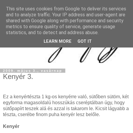
This site uses cookies from Google to deliver its services
and to analyze traffic. Your IP address and user-agent are
shared with Google along with performance and security
metrics to ensure quality of service, generate usage
statistics, and to detect and address abuse.
LEARN MORE
GOT IT
2009. május 3., vasárnap
Kenyér 3.
Ez a kenyértészta 1 kg-os kenyérre való, sütőben sütöm, két
egyforma magasoldalú hosszúkás cseréptálban úgy, hogy
sütőpapírt teszek alá és azzal is takarom le. Kicsit lágyabb a
tészta, cserébe finom puha kenyér lesz belőle.
Kenyér