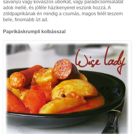
savanyú vagy kovászos uborkát, vagy paradicsomsalátát
adok mellé, és jóféle házikenyeret eszünk hozzá. A
zöldpaprikának én mindig a csumás, magos felét teszem
bele, finomabb ízt ad.
Paprikáskrumpli kolbásszal