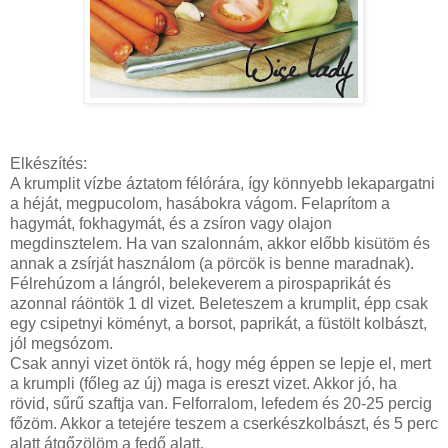
Elkészítés:
A krumplit vízbe áztatom félórára, így könnyebb lekapargatni
a héját, megpucolom, hasábokra vágom. Felaprítom a
hagymát, fokhagymát, és a zsíron vagy olajon
megdinsztelem. Ha van szalonnám, akkor előbb kisütöm és
annak a zsírját használom (a pörcök is benne maradnak).
Félrehúzom a lángról, belekeverem a pirospaprikát és
azonnal ráöntök 1 dl vizet. Beleteszem a krumplit, épp csak
egy csipetnyi köményt, a borsot, paprikát, a füstölt kolbászt,
jól megsózom.
Csak annyi vizet öntök rá, hogy még éppen se lepje el, mert
a krumpli (főleg az új) maga is ereszt vizet. Akkor jó, ha
rövid, sűrű szaftja van. Felforralom, lefedem és 20-25 percig
főzöm. Akkor a tetejére teszem a cserkészkolbászt, és 5 perc
alatt átgőzölöm a fedő alatt.