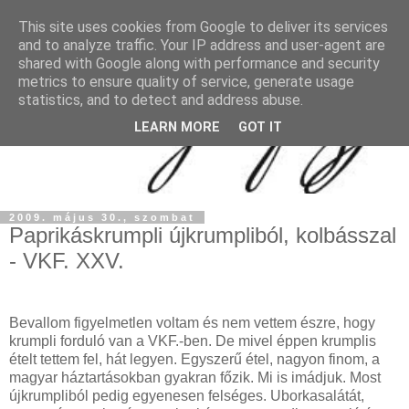
This site uses cookies from Google to deliver its services
and to analyze traffic. Your IP address and user-agent are
shared with Google along with performance and security
metrics to ensure quality of service, generate usage
statistics, and to detect and address abuse.
LEARN MORE
GOT IT
2009. május 30., szombat
Paprikáskrumpli újkrumpliból, kolbásszal
- VKF. XXV.
Bevallom figyelmetlen voltam és nem vettem észre, hogy
krumpli forduló van a VKF.-ben. De mivel éppen krumplis
ételt tettem fel, hát legyen. Egyszerű étel, nagyon finom, a
magyar háztartásokban gyakran főzik. Mi is imádjuk. Most
újkrumpliból pedig egyenesen felséges. Uborkasalátát,