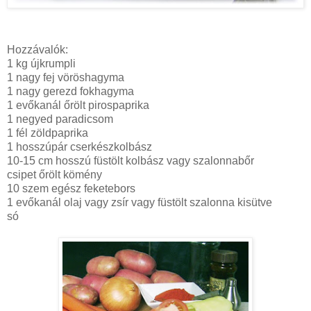
Hozzávalók:
1 kg újkrumpli
1 nagy fej vöröshagyma
1 nagy gerezd fokhagyma
1 evőkanál őrölt pirospaprika
1 negyed paradicsom
1 fél zöldpaprika
1 hosszúpár cserkészkolbász
10-15 cm hosszú füstölt kolbász vagy szalonnabőr
csipet őrölt kömény
10 szem egész feketebors
1 evőkanál olaj vagy zsír vagy füstölt szalonna kisütve
só