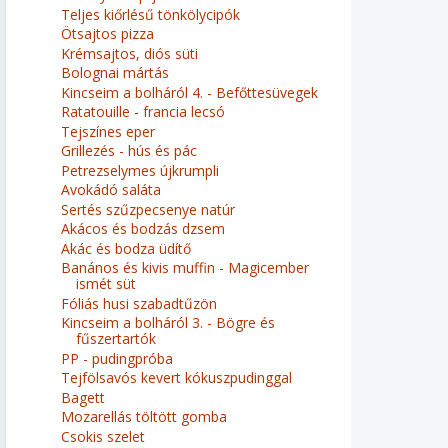
Teljes kiőrlésű tönkölycipók
Ötsajtos pizza
Krémsajtos, diós süti
Bolognai mártás
Kincseim a bolháról 4. - Befőttesüvegek
Ratatouille - francia lecsó
Tejszínes eper
Grillezés - hús és pác
Petrezselymes újkrumpli
Avokádó saláta
Sertés szűzpecsenye natúr
Akácos és bodzás dzsem
Akác és bodza üdítő
Banános és kivis muffin - Magicember
ismét süt
Fóliás husi szabadtűzön
Kincseim a bolháról 3. - Bögre és
fűszertartók
PP - pudingpróba
Tejfölsavós kevert kókuszpudinggal
Bagett
Mozarellás töltött gomba
Csokis szelet