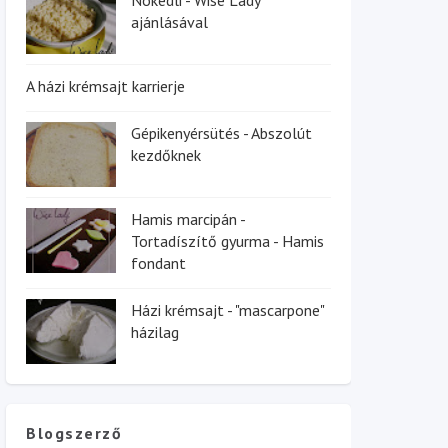
ajánlásával
A házi krémsajt karrierje
Gépikenyérsütés - Abszolút
kezdőknek
Hamis marcipán -
Tortadíszítő gyurma - Hamis
fondant
Házi krémsajt - "mascarpone"
házilag
Blogszerző