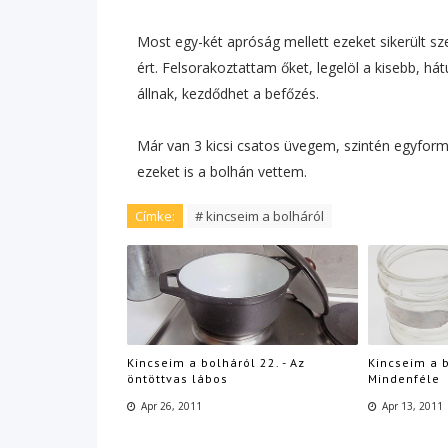
Most egy-két apróság mellett ezeket sikerült sze
ért. Felsorakoztattam őket, legelöl a kisebb, h
állnak, kezdődhet a befőzés.
Már van 3 kicsi csatos üvegem, szintén egyform
ezeket is a bolhán vettem.
Címke:
# kincseim a bolháról
Kincseim a bolháról 22. - Az
Kincseim a b
öntöttvas lábos
Mindenféle
Apr 26, 2011
Apr 13, 2011