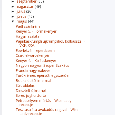
szeptember
(35)
►
augusztus
(49)
►
július
(26)
►
június
(45)
►
május
(44)
▼
Padlizsánkrém
Kenyér 5. - Formakenyér
Hagymasaláta
Paprikáskrumpli újkrumpliból, kolbásszal -
VKF. XXV.
Eperlekvár - eperdzsem
Csak lekvároskenyér
Kenyér 4. - Kalácskenyér
Nagyon-nagyon Szuper Szakács
Francia hagymaleves
Túrókrémes epersüti egyszerűen
Bodza üdítő lime-mal
Sült oldalas
Dinsztelt újkrumpli
Epres joghurttorta
Petrezselyem mártás - Wise Lady
receptje
Tésztasaláta avokádós raguval - Wise
Lady receptje