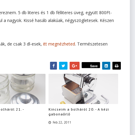
reznem. 5 db literes és 1 db félliteres üveg, együtt 800Ft-
átul a nagyok. Kissé hasáb alakúak, négyszögletesek. Készen
ák, de csak 3 dl-esek,
itt megnézheted
. Természetesen
Save
olháról 21. -
Kincseim a bolháról 20. - A kézi
gabonaőrlő
Feb 22, 2011