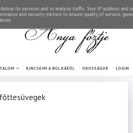
eliver its services and to analyze traffic. Your IP address and 
ormance and security metrics to ensure quality of service, gen
abuse.
RTALOM
KINCSEIM A BOLHÁRÓL
OKOSSÁGOK
LOGIN
efőttesüvegek