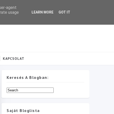
user-agent
erate usage
LEARN MORE
GOT IT
KAPCSOLAT
Keresés A Blogban:
Saját Bloglista