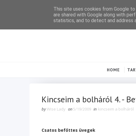
This site uses cookies from Google to d
are shared with Google along with perf
statistics, and to detect and address 
HOME
TA
Kincseim a bolháról 4. - B
by
Wise Lady
on
5/19/2009
in
kincseim a bolháról
Csatos befőttes üvegek