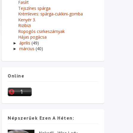
Fasírt
Tejszínes spárga
Krémleves: spárga-cukkini-gomba
Kenyér 3.
Rizibizi
Ropogós csirkeszárnyak
Hájas pogácsa
április
(49)
►
március
(40)
►
Online
Népszerűek Ezen A Héten:
Nokedli - Wise Lady