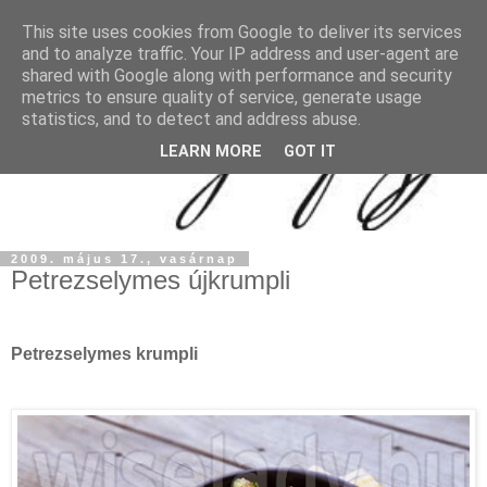
This site uses cookies from Google to deliver its services
and to analyze traffic. Your IP address and user-agent are
shared with Google along with performance and security
metrics to ensure quality of service, generate usage
statistics, and to detect and address abuse.
LEARN MORE
GOT IT
2009. május 17., vasárnap
Petrezselymes újkrumpli
Petrezselymes krumpli