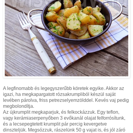
A legfinomabb és legegyszerűbb köretek egyike. Akkor az
igazi, ha megkapargatott rózsakrumpliból készül saját
levében párolva, friss petrezselyemzölddel. Kevés vaj pedig
megbolondítja.
Az újkrumplit megkaparjuk, és felkockázzuk. Egy teflon,
vagy kerámiaserpenyőben 3 evőkanál olajat felforrósítunk,
és a lecsepegtetett krumplit pár percig kevergetve
dinszteljük. Megsózzuk, rászelünk 50 g vajat is, és jól záró