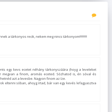
nnek a tárkonyos recik, nekem meg nincs tárkonyom!!!!!!!!!!
Önts egy kevs ecetet néhány tárkonyszáára (hoyg a leveleket
r megvan a finom, aromás eceted. Sózhatod is, én sóval és
tehetnéd azt a levesbe. Nagyon finom az íze.
ok eltenni sóban, ahoyg írtad, bár van egy kevés lefagyasztva