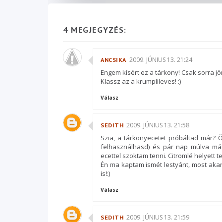
4 MEGJEGYZÉS:
2009. JÚNIUS 13. 21:24
ANCSIKA
Engem kísért ez a tárkony! Csak sorra jö
Klassz az a krumplileves! :)
Válasz
2009. JÚNIUS 13. 21:58
SEDITH
Szia, a tárkonyecetet próbáltad már? 
felhasználhasd) és pár nap múlva má
ecettel szoktam tenni. Citromlé helyett 
Én ma kaptam ismét lestyánt, most akar
is!:)
Válasz
2009. JÚNIUS 13. 21:59
SEDITH