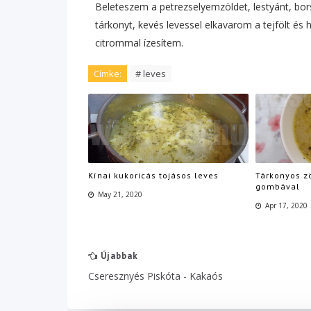
Beleteszem a petrezselyemzöldet, lestyánt, bo
tárkonyt, kevés levessel elkavarom a tejfölt és
citrommal ízesítem.
Címke:
# leves
Kínai kukoricás tojásos leves
Tárkonyos z
gombával
May 21, 2020
Apr 17, 2020
Újabbak
Cseresznyés Piskóta - Kakaós