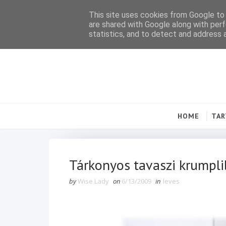
This site uses cookies from Google to d
are shared with Google along with perf
statistics, and to detect and address 
HOME
TA
Tárkonyos tavaszi krumpli
by
Wise Lady
on
6/13/2009
in
leves