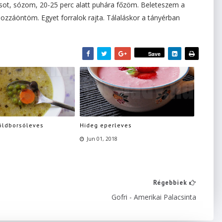
rsot, sózom, 20-25 perc alatt puhára főzöm. Beleteszem a
 hozzáöntöm. Egyet forralok rajta. Tálaláskor a tányérban
Save
öldborsóleves
Hideg eperleves
Jun 01, 2018
Régebbiek
Gofri - Amerikai Palacsinta