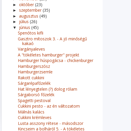
október
(23)
►
szeptember
(35)
►
augusztus
(49)
►
július
(26)
►
június
(45)
▼
Spenótos kifli
Gasztro mítoszok 3. - A jó minőségű
kakaó
Vargányaleves
A "tökéletes hamburger" projekt
Hamburger húspogácsa - chickenburger
Hamburgerszósz
Hamburgerzsemle
Rakott cukkini
Sárgarépafőzelék
Hat lényegtelen (?) dolog rólam
Sárgaborsó főzelék
Spagetti pestoval
Cukkini pesto - az én változatom
Málnás kalács
Cukkini krémleves
Lusta asszony rétese - másodszor
Kincseim a bolháról 5. - A tökéletes