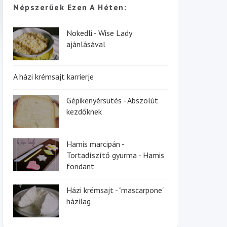
Népszerűek Ezen A Héten:
Nokedli - Wise Lady
ajánlásával
A házi krémsajt karrierje
Gépikenyérsütés - Abszolút
kezdőknek
Hamis marcipán -
Tortadíszítő gyurma - Hamis
fondant
Házi krémsajt - "mascarpone"
házilag