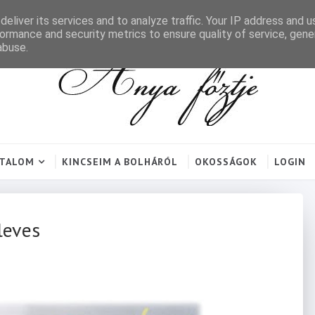
eliver its services and to analyze traffic. Your IP address and 
ormance and security metrics to ensure quality of service, gen
abuse.
RTALOM
KINCSEIM A BOLHÁRÓL
OKOSSÁGOK
LOGIN
leves