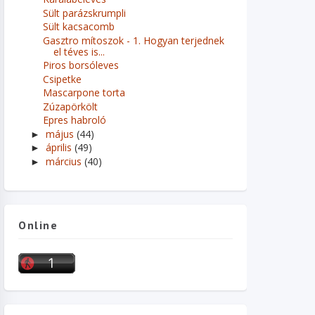
Sült parázskrumpli
Sült kacsacomb
Gasztro mítoszok - 1. Hogyan terjednek
el téves is...
Piros borsóleves
Csipetke
Mascarpone torta
Zúzapörkölt
Epres habroló
május
(44)
►
április
(49)
►
március
(40)
►
Online