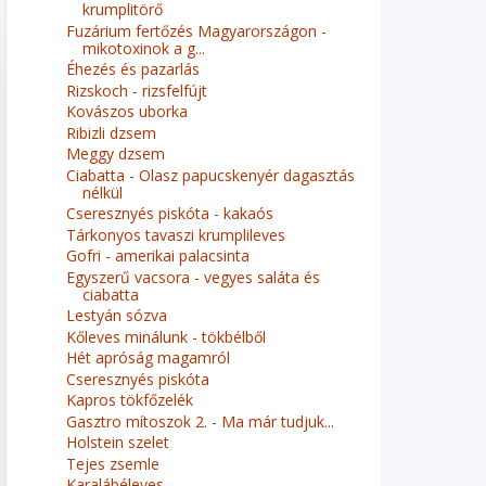
krumplitörő
Fuzárium fertőzés Magyarországon -
mikotoxinok a g...
Éhezés és pazarlás
Rizskoch - rizsfelfújt
Kovászos uborka
Ribizli dzsem
Meggy dzsem
Ciabatta - Olasz papucskenyér dagasztás
nélkül
Cseresznyés piskóta - kakaós
Tárkonyos tavaszi krumplileves
Gofri - amerikai palacsinta
Egyszerű vacsora - vegyes saláta és
ciabatta
Lestyán sózva
Kőleves minálunk - tökbélből
Hét apróság magamról
Cseresznyés piskóta
Kapros tökfőzelék
Gasztro mítoszok 2. - Ma már tudjuk...
Holstein szelet
Tejes zsemle
Karalábéleves