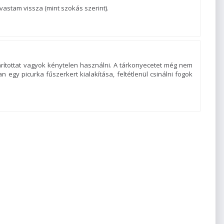
lvastam vissza (mint szokás szerint).
árítottat vagyok kénytelen használni. A tárkonyecetet még nem
 egy picurka fűszerkert kialakítása, feltétlenül csinálni fogok