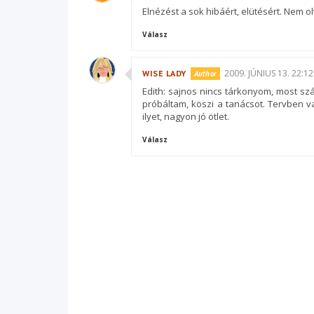
Elnézést a sok hibáért, elütésért. Nem o
Válasz
2009. JÚNIUS 13. 22:12
WISE LADY
Edith: sajnos nincs tárkonyom, most sz
próbáltam, köszi a tanácsot. Tervben van
ilyet, nagyon jó ötlet.
Válasz