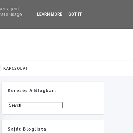
user-agent
erate usage
LEARN MORE
GOT IT
KAPCSOLAT
Keresés A Blogban:
Saját Bloglista