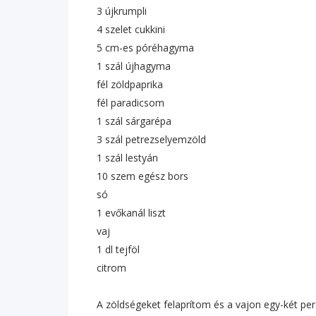
3 újkrumpli
4 szelet cukkini
5 cm-es póréhagyma
1 szál újhagyma
fél zöldpaprika
fél paradicsom
1 szál sárgarépa
3 szál petrezselyemzöld
1 szál lestyán
10 szem egész bors
só
1 evőkanál liszt
vaj
1 dl tejföl
citrom
A zöldségeket felaprítom és a vajon egy-két per