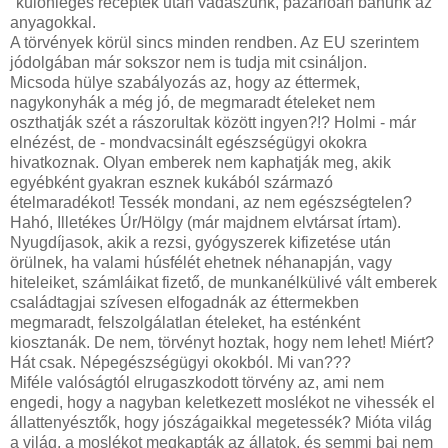
"különleges receptek után vadászunk, pazarlóan bánunk az
anyagokkal.
A törvények körül sincs minden rendben. Az EU szerintem
jódolgában már sokszor nem is tudja mit csináljon.
Micsoda hülye szabályozás az, hogy az éttermek,
nagykonyhák a még jó, de megmaradt ételeket nem
oszthatják szét a rászorultak között ingyen?!? Holmi - már
elnézést, de - mondvacsinált egészségügyi okokra
hivatkoznak. Olyan emberek nem kaphatják meg, akik
egyébként gyakran esznek kukából származó
ételmaradékot! Tessék mondani, az nem egészségtelen?
Hahó, Illetékes Úr/Hölgy (már majdnem elvtársat írtam).
Nyugdíjasok, akik a rezsi, gyógyszerek kifizetése után
örülnek, ha valami húsfélét ehetnek néhanapján, vagy
hiteleiket, számláikat fizető, de munkanélkülivé vált emberek
családtagjai szívesen elfogadnák az éttermekben
megmaradt, felszolgálatlan ételeket, ha esténként
kiosztanák. De nem, törvényt hoztak, hogy nem lehet! Miért?
Hát csak. Népegészségügyi okokból. Mi van???
Miféle valóságtól elrugaszkodott törvény az, ami nem
engedi, hogy a nagyban keletkezett moslékot ne vihessék el
állattenyésztők, hogy jószágaikkal megetessék? Mióta világ
a világ, a moslékot megkapták az állatok, és semmi baj nem