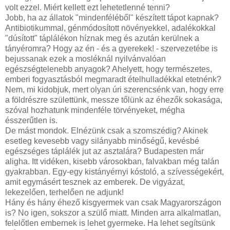
volt ezzel. Miért kellett ezt lehetetlenné tenni?
Jobb, ha az állatok "mindenféléből" készített tápot kapnak?
Antibiotikummal, génmódosított növényekkel, adalékokkal
"dúsított" táplálékon híznak meg és azután kerülnek a
tányéromra? Hogy az én - és a gyerekek! - szervezetébe is
bejussanak ezek a mosléknál nyilvánvalóan
egészségtelenebb anyagok? Ahelyett, hogy természetes,
emberi fogyasztásból megmaradt ételhulladékkal etetnénk?
Nem, mi kidobjuk, mert olyan úri szerencsénk van, hogy erre
a földrészre születtünk, messze tőlünk az éhezők sokasága,
szóval hozhatunk mindenféle törvényeket, mégha
ésszerűtlen is.
De mást mondok. Elnézünk csak a szomszédig? Akinek
esetleg kevesebb vagy silányabb minőségű, kevésbé
egészséges táplálék jut az asztalára? Budapesten már
aligha. Itt vidéken, kisebb városokban, falvakban még talán
gyakrabban. Egy-egy kistányérnyi kóstoló, a szívességekért,
amit egymásért tesznek az emberek. De vigyázat,
lekezelően, terhelően ne adjunk!
Hány és hány éhező kisgyermek van csak Magyarországon
is? No igen, sokszor a szülő miatt. Minden arra alkalmatlan,
felelőtlen embernek is lehet gyermeke. Ha lehet segítsünk