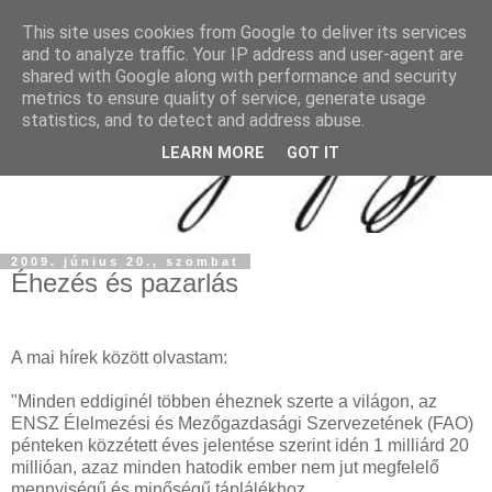
This site uses cookies from Google to deliver its services
and to analyze traffic. Your IP address and user-agent are
shared with Google along with performance and security
metrics to ensure quality of service, generate usage
statistics, and to detect and address abuse.
LEARN MORE
GOT IT
2009. június 20., szombat
Éhezés és pazarlás
A mai hírek között olvastam:
"Minden eddiginél többen éheznek szerte a világon, az
ENSZ Élelmezési és Mezőgazdasági Szervezetének (FAO)
pénteken közzétett éves jelentése szerint idén 1 milliárd 20
millióan, azaz minden hatodik ember nem jut megfelelő
mennyiségű és minőségű táplálékhoz.