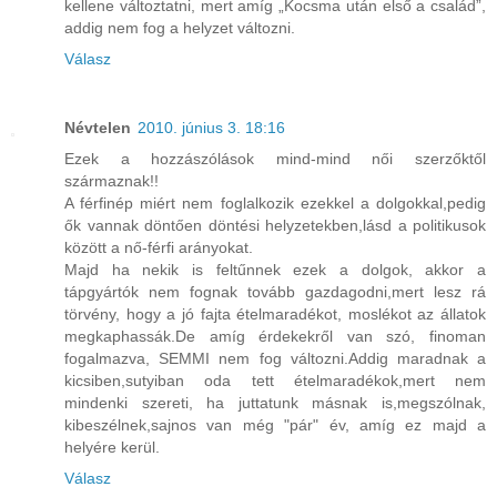
kellene változtatni, mert amíg „Kocsma után első a család”,
addig nem fog a helyzet változni.
Válasz
Névtelen
2010. június 3. 18:16
Ezek a hozzászólások mind-mind női szerzőktől
származnak!!
A férfinép miért nem foglalkozik ezekkel a dolgokkal,pedig
ők vannak döntően döntési helyzetekben,lásd a politikusok
között a nő-férfi arányokat.
Majd ha nekik is feltűnnek ezek a dolgok, akkor a
tápgyártók nem fognak tovább gazdagodni,mert lesz rá
törvény, hogy a jó fajta ételmaradékot, moslékot az állatok
megkaphassák.De amíg érdekekről van szó, finoman
fogalmazva, SEMMI nem fog változni.Addig maradnak a
kicsiben,sutyiban oda tett ételmaradékok,mert nem
mindenki szereti, ha juttatunk másnak is,megszólnak,
kibeszélnek,sajnos van még "pár" év, amíg ez majd a
helyére kerül.
Válasz