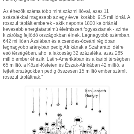
Az éhezők száma több mint százmillióval, azaz 11
százalékkal magasabb az egy évvel korábbi 915 milliónál. A
rosszul táplált emberek - akik naponta 1800 kalóriánál
kevesebb energiatartalmú élelmiszert fogyasztanak - szinte
kizárólag fejlődő országokban élnek. Legnagyobb számban,
642 millióan Ázsiában és a csendes-óceáni régióban,
legnagyobb arányban pedig Afrikának a Szaharától délre
eső térségében, ahol a lakosság 32 százaléka, azaz 265
millió ember éhezik. Latin-Amerikában és a karibi térségben
65 millió, a Közel-Keleten és Észak-Afrikában 42 millió, a
fejlett országokban pedig összesen 15 millió ember számít
rosszul tápláltnak."