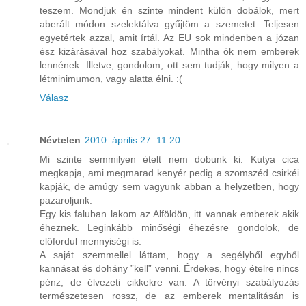
teszem. Mondjuk én szinte mindent külön dobálok, mert
aberált módon szelektálva gyűjtöm a szemetet. Teljesen
egyetértek azzal, amit írtál. Az EU sok mindenben a józan
ész kizárásával hoz szabályokat. Mintha ők nem emberek
lennének. Illetve, gondolom, ott sem tudják, hogy milyen a
létminimumon, vagy alatta élni. :(
Válasz
Névtelen
2010. április 27. 11:20
Mi szinte semmilyen ételt nem dobunk ki. Kutya cica
megkapja, ami megmarad kenyér pedig a szomszéd csirkéi
kapják, de amúgy sem vagyunk abban a helyzetben, hogy
pazaroljunk.
Egy kis faluban lakom az Alföldön, itt vannak emberek akik
éheznek. Leginkább minőségi éhezésre gondolok, de
előfordul mennyiségi is.
A saját szemmellel láttam, hogy a segélyből egyből
kannásat és dohány ”kell” venni. Érdekes, hogy ételre nincs
pénz, de élvezeti cikkekre van. A törvényi szabályozás
természetesen rossz, de az emberek mentalitásán is