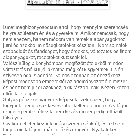
Ismét megbizonyosodtam arról, hogy mennyire szerencsés
helyre születtem én és a gyerekeim! Amikor nemcsak, hogy
nem éhezem, hanem módom van remek alapanyagokhoz
jutni és azokból minőségi ételeket készíteni. Nem sajnálok
szabadidőt és fáradságot, hogy érdekes, változatos és finom
alapanyagokat, recepteket kutassak fel.
Valószínűleg a konyhámban megfőzött ételekből minden
változtatás nélkül jóllakhatna még két kisgyermek. És én
szívesen oda is adnám. Sajnos azonban az éhezőkhöz
képest módosabb emberektől az adományozott élelmiszer
és pénz nem jut el azokhoz, akik rászorulnak. Kézen-közön
eltűnik, ellopják.
Súlyos pénzeket vagyunk képesek fizetni azért, hogy
fogyjunk, pedig csak kevesebbet kellene ennünk. A világon
rengeteg ember éhezik, nem kevés ember pedig elhízott,
túlsúlyos.
Gyakran elfeledkezünk óriási szerencsénkről, és azt sem
tudjuk mit találjunk már ki, főzés ürügyén. Nyakatekert,