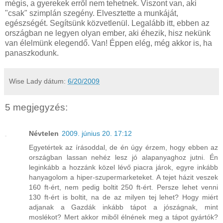
mégis, a gyerekek erről nem tehetnek. Viszont van, aki
"csak" szimplán szegény. Elvesztette a munkáját,
egészségét. Segítsünk közvetlenül. Legalább itt, ebben az
országban ne legyen olyan ember, aki éhezik, hisz nekünk
van élelmünk elegendő. Van! Éppen elég, még akkor is, ha
panaszkodunk.
Wise Lady
dátum:
6/20/2009
5 megjegyzés:
Névtelen
2009. június 20. 17:12
Egyetértek az írásoddal, de én úgy érzem, hogy ebben az
országban lassan nehéz lesz jó alapanyaghoz jutni. Én
leginkább a hozzánk közel lévő piacra járok, egyre inkább
hanyagolom a hiper-szupermarketeket. A tejet házit veszek
160 ft-ért, nem pedig boltit 250 ft-ért. Persze lehet venni
130 ft-ért is boltit, na de az milyen tej lehet? Hogy miért
adjanak a Gazdák inkább tápot a jószágnak, mint
moslékot? Mert akkor miből élnének meg a tápot gyártók?