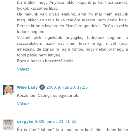
Én örülök, hogy Anyósoméktól kapunk jó kis házi csirkét,
tyúkot, kacsát és libát.
Ha nekünk van olyan ételünk, amit mi már nem eszünk
meg, akkor én azt a kuka tetejére teszem, nem pedig bele.
Persze itt nem levesre és főzelékre gondolok. Talán ezzel is
tudunk segíteni.
Viszont akik leginkább anyagilag tudnának segíteni a
rászorulókon, azok ezt nem teszik meg, mivel (már
elnézést), de tojnak rá, az a fontos, hogy nekik jól megy, a
többi pedig nem lényeg.
Bocs a hosszú hozzászólásért.
Válasz
Wise Lady
2009. június 20. 17:25
Köszönöm Csongi, és egyetértek.
Válasz
szepyke
2009. június 21. 10:51
Én is úgy "dobom" ki a már nem kellő ételt, hogy külön