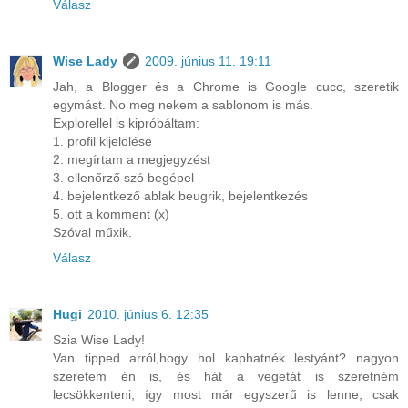
Válasz
Wise Lady
2009. június 11. 19:11
Jah, a Blogger és a Chrome is Google cucc, szeretik
egymást. No meg nekem a sablonom is más.
Explorellel is kipróbáltam:
1. profil kijelölése
2. megírtam a megjegyzést
3. ellenőrző szó begépel
4. bejelentkező ablak beugrik, bejelentkezés
5. ott a komment (x)
Szóval műxik.
Válasz
Hugi
2010. június 6. 12:35
Szia Wise Lady!
Van tipped arról,hogy hol kaphatnék lestyánt? nagyon
szeretem én is, és hát a vegetát is szeretném
lecsökkenteni, így most már egyszerű is lenne, csak