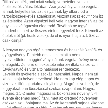
"titkos" adalék, ami miatt sokáig verhetetlen volt az
ételízesítők választékában. Aranyszabály, amibe vegetát
tennél, helyettesítsd azt lestyánnal. Így elkerülöd a
tartósítószereket és adalékokat, viszont kapsz egy finom ízt
az ételedbe. Azért vigyázni kell vele, nagyon intenzív az íze,
egy kis levélágacska elegendő. Továbbá ne tegyél
mindenbe, mert az összes ételed egyenízű lesz. Kiemeli az
ételek ízét (pl. húslevesek), de el is nyomhatja azt. Szóval
csak csínján.
A lestyán nagyon régóta termesztett és használt ízesítő- és
gyógynövény. Fentebb említettek miatt a német
nyelvterületen magginövény, nálunk vegetanövény néven is
emlegetik. Zellerre emlékeztető intenzív illata és íze van.
Étvágyjavító és vízhajtó hatással rendelkezik.
Levelét és gyökerét is szokás használni. Napos, nem túl
kötött talajú helyen nevelhető. Ha nem kap elég napot és
vizet, azt illóolajtartalma sínyli meg. Magról is vethető, de
leggyakrabban tőosztással szokás szaporítani. Nagyra
megnő, 1,5-2 méter magasra is, bokorszerű növény. 3-4
évente érdemes megújítani, mert az öregedő növénynek
csökken az illóolajtartalma. Az én kertemből sajnos kikopott,
ezért elhatároztam, az idén újra teszek egy sarokba, legyen