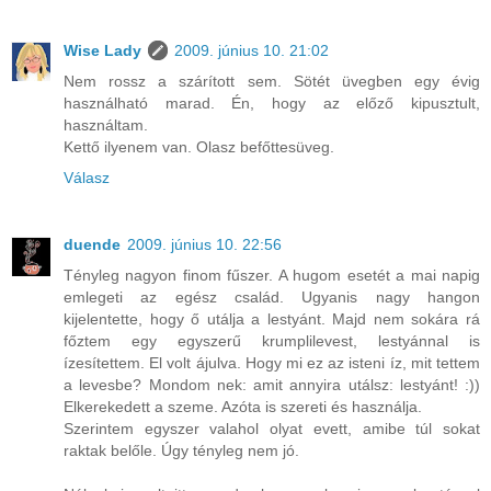
Wise Lady
2009. június 10. 21:02
Nem rossz a szárított sem. Sötét üvegben egy évig
használható marad. Én, hogy az előző kipusztult,
használtam.
Kettő ilyenem van. Olasz befőttesüveg.
Válasz
duende
2009. június 10. 22:56
Tényleg nagyon finom fűszer. A hugom esetét a mai napig
emlegeti az egész család. Ugyanis nagy hangon
kijelentette, hogy ő utálja a lestyánt. Majd nem sokára rá
főztem egy egyszerű krumplilevest, lestyánnal is
ízesítettem. El volt ájulva. Hogy mi ez az isteni íz, mit tettem
a levesbe? Mondom nek: amit annyira utálsz: lestyánt! :))
Elkerekedett a szeme. Azóta is szereti és használja.
Szerintem egyszer valahol olyat evett, amibe túl sokat
raktak belőle. Úgy tényleg nem jó.