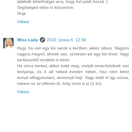
találnék lehetőséget arra, hogy hol jutok hozzá :(
Segítséged előre is köszönöm:
Hugi
Válasz
Wise Lady
2010. június 6. 12:58
Hugi, ha van egy kis sarok a kertben, akkor ültess. Nagyon
nagyra megnő, akinek van, szívesen ad egy kis tövet. Vagy
kertészettől rendelni is lehet.
Ha nincs kerted, akkor tudd meg, melyik ismerősödnek van
lestyánja, és ő ad neked minden héten, hisz nem lehet
annyit elfogyasztani, amennyit hajt. Vagy tedd el így sózva,
nekem ez az eltevés itt, még most is jó (1 év).
Válasz