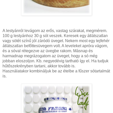
A lestyánról levágom az erős, vastag szárakat, megmérem.
100 g lestyánhoz 30 g sót veszek. Keresek egy átlátszatlan
vagy sötét színű jól záródó üveget. Nekem most egy tejfehér
átlátszatlan befőttesüvegem volt. A leveleket apróra vágom,
és a sóval rétegezve az üvegbe rakom. Másnap és
harmadnap megrázogatom az üveget, hogy a só még
jobban eloszoljon. Kb. negyedévig tartható így el. Ha tudjuk
hűtőszekrényben tartani, akkor tovább is.
Használatakor kombináljuk be az ételbe a fűszer sótartalmát
is.