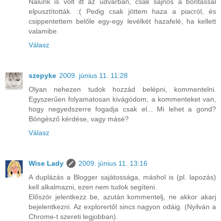
Nálunk is volt itt az udvarban, csak sajnos a bontással
elpusztították. :( Pedig csak jöttem haza a piacról, és
csippentettem belőle egy-egy levélkét hazafelé, ha kellett
valamibe.
Válasz
szepyke
2009. június 11. 11:28
Olyan nehezen tudok hozzád belépni, kommentelni.
Egyszerűen folyamatosan kivágódom, a kommenteket van,
hogy negyedszerre fogadja csak el... Mi lehet a gond?
Böngésző kérdése, vagy másé?
Válasz
Wise Lady
2009. június 11. 13:16
A duplázás a Blogger sajátossága, máshol is (pl. lapozás)
kell alkalmazni, ezen nem tudok segíteni.
Először jelentkezz be, azután kommentelj, ne akkor akarj
bejelentkezni. Az explorertől sincs nagyon odáig. (Nyilván a
Chrome-t szereti legjobban).