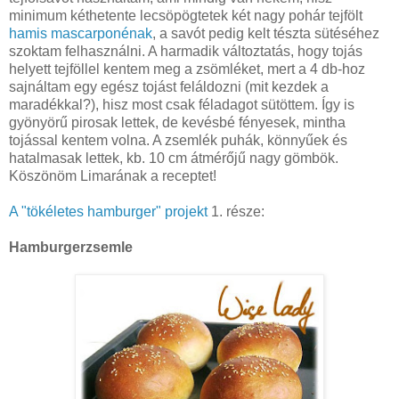
minimum kéthetente lecsöpögtetek két nagy pohár tejfölt
hamis mascarponénak
, a savót pedig kelt tészta sütéséhez
szoktam felhasználni. A harmadik változtatás, hogy tojás
helyett tejföllel kentem meg a zsömléket, mert a 4 db-hoz
sajnáltam egy egész tojást feláldozni (mit kezdek a
maradékkal?), hisz most csak féladagot sütöttem. Így is
gyönyörű pirosak lettek, de kevésbé fényesek, mintha
tojással kentem volna. A zsemlék puhák, könnyűek és
hatalmasak lettek, kb. 10 cm átmérőjű nagy gömbök.
Köszönöm Limarának a receptet!
A "tökéletes hamburger" projekt
1. része:
Hamburgerzsemle