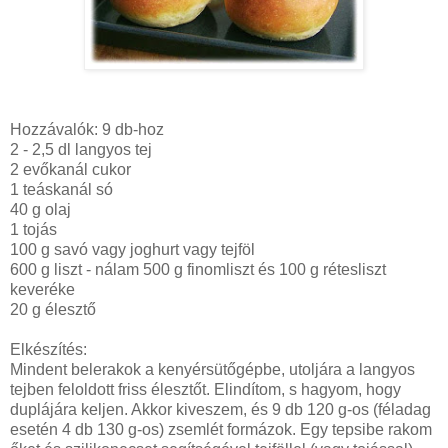
Hozzávalók: 9 db-hoz
2 - 2,5 dl langyos tej
2 evőkanál cukor
1 teáskanál só
40 g olaj
1 tojás
100 g savó vagy joghurt vagy tejföl
600 g liszt - nálam 500 g finomliszt és 100 g rétesliszt
keveréke
20 g élesztő
Elkészítés:
Mindent belerakok a kenyérsütőgépbe, utoljára a langyos
tejben feloldott friss élesztőt. Elindítom, s hagyom, hogy
duplájára keljen. Akkor kiveszem, és 9 db 120 g-os (féladag
esetén 4 db 130 g-os) zsemlét formázok. Egy tepsibe rakom