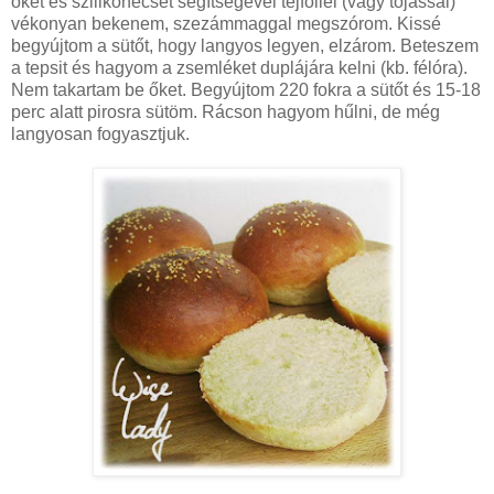
őket és szilikonecset segítségével tejföllel (vagy tojással)
vékonyan bekenem, szezámmaggal megszórom. Kissé
begyújtom a sütőt, hogy langyos legyen, elzárom. Beteszem
a tepsit és hagyom a zsemléket duplájára kelni (kb. félóra).
Nem takartam be őket. Begyújtom 220 fokra a sütőt és 15-18
perc alatt pirosra sütöm. Rácson hagyom hűlni, de még
langyosan fogyasztjuk.