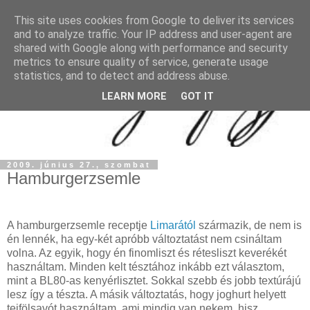
This site uses cookies from Google to deliver its services
and to analyze traffic. Your IP address and user-agent are
shared with Google along with performance and security
metrics to ensure quality of service, generate usage
statistics, and to detect and address abuse.
LEARN MORE
GOT IT
2009. június 27., szombat
Hamburgerzsemle
A hamburgerzsemle receptje
Limarától
származik, de nem is
én lennék, ha egy-két apróbb változtatást nem csináltam
volna. Az egyik, hogy én finomliszt és rétesliszt keverékét
használtam. Minden kelt tésztához inkább ezt választom,
mint a BL80-as kenyérlisztet. Sokkal szebb és jobb textúrájú
lesz így a tészta. A másik változtatás, hogy joghurt helyett
tejfölsavót használtam, ami mindig van nekem, hisz