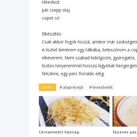
rétesliszt
pár csepp olaj
csipet só
Elkészítés:
Csak akkor fogok hozzá, amikor már szükségem 
A lisztet kimérem egy tálkába, beleszórom a csip
elkeverem. Nem szabad kidolgozni, gyúrogatni, 
lisztes tenyeremmel hosszú kígyókat hengergete
felszínre, egy perc forralás elég.
Címke:
# alaprecept
# levesbetét
Cérnametélt házilag
Tejleves pal