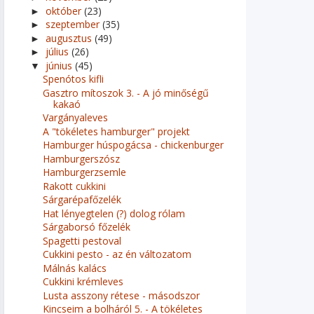
október
(23)
►
szeptember
(35)
►
augusztus
(49)
►
július
(26)
►
június
(45)
▼
Spenótos kifli
Gasztro mítoszok 3. - A jó minőségű
kakaó
Vargányaleves
A "tökéletes hamburger" projekt
Hamburger húspogácsa - chickenburger
Hamburgerszósz
Hamburgerzsemle
Rakott cukkini
Sárgarépafőzelék
Hat lényegtelen (?) dolog rólam
Sárgaborsó főzelék
Spagetti pestoval
Cukkini pesto - az én változatom
Málnás kalács
Cukkini krémleves
Lusta asszony rétese - másodszor
Kincseim a bolháról 5. - A tökéletes