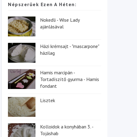
Népszerűek Ezen A Héten:
Nokedli - Wise Lady
ajánlásával
Házi krémsajt - "mascarpone"
házilag
Hamis marcipán -
Tortadíszítő gyurma - Hamis
fondant
Lisztek
Kolloidok a konyhában 3. -
Tojáshab