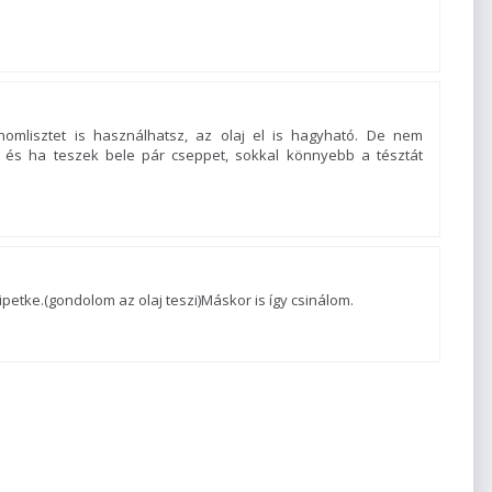
nomlisztet is használhatsz, az olaj el is hagyható. De nem
 és ha teszek bele pár cseppet, sokkal könnyebb a tésztát
petke.(gondolom az olaj teszi)Máskor is így csinálom.