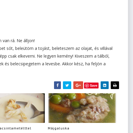
van rá. Ne álljon!
et sót, beleütöm a tojást, beleteszem az olajat, és villával
épp csak elkeverni. Ne legyen kemény! Kiveszem a tálból,
k és belecsipegetem a levesbe. Akkor kész, ha feljön a
Save
acsintametélttel
Májgaluska