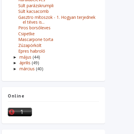
Sült parázskrumpli
Sült kacsacomb
Gasztro mítoszok - 1. Hogyan terjednek
el téves is...
Piros borsóleves
Csipetke
Mascarpone torta
Zúzapörkölt
Epres habroló
május
(44)
►
április
(49)
►
március
(40)
►
Online