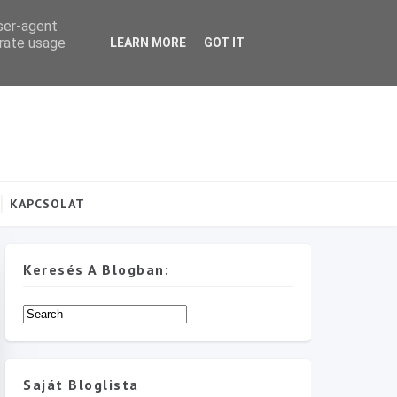
user-agent
erate usage
LEARN MORE
GOT IT
KAPCSOLAT
Keresés A Blogban:
Saját Bloglista