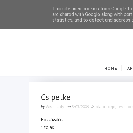
This site uses cookies from Google to d
are shared with Google along with perf
statistics, and to detect and address 
HOME
TA
Csipetke
by
Wise Lady
on
6/03/2009
in
alaprecept
,
levesbe
Hozzávalók:
1 tojás