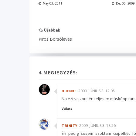
May 03, 2011
Dec 05, 2009
Újabbak
Piros Borsóleves
4 MEGJEGYZÉS:
2009. JÚNIUS 3. 12:05
DUENDE
Na ezt viszont én teljesen másképp tanul
Válasz
2009. JÚNIUS 3. 18:56
TRINITY
Én pedig sosem szoktam csipetkét főz