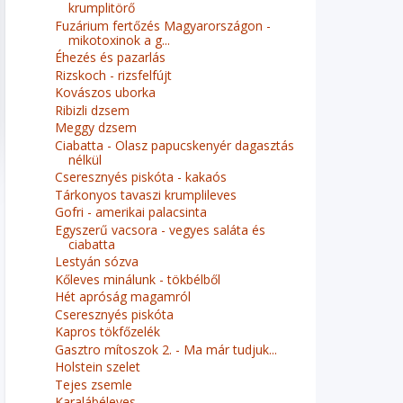
krumplitörő
Fuzárium fertőzés Magyarországon -
mikotoxinok a g...
Éhezés és pazarlás
Rizskoch - rizsfelfújt
Kovászos uborka
Ribizli dzsem
Meggy dzsem
Ciabatta - Olasz papucskenyér dagasztás
nélkül
Cseresznyés piskóta - kakaós
Tárkonyos tavaszi krumplileves
Gofri - amerikai palacsinta
Egyszerű vacsora - vegyes saláta és
ciabatta
Lestyán sózva
Kőleves minálunk - tökbélből
Hét apróság magamról
Cseresznyés piskóta
Kapros tökfőzelék
Gasztro mítoszok 2. - Ma már tudjuk...
Holstein szelet
Tejes zsemle
Karalábéleves