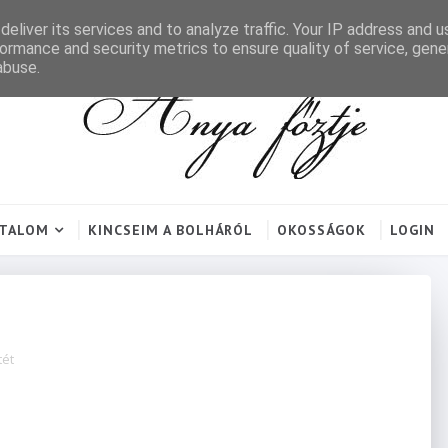
eliver its services and to analyze traffic. Your IP address and 
ormance and security metrics to ensure quality of service, gen
abuse.
RTALOM
KINCSEIM A BOLHÁRÓL
OKOSSÁGOK
LOGIN
tét