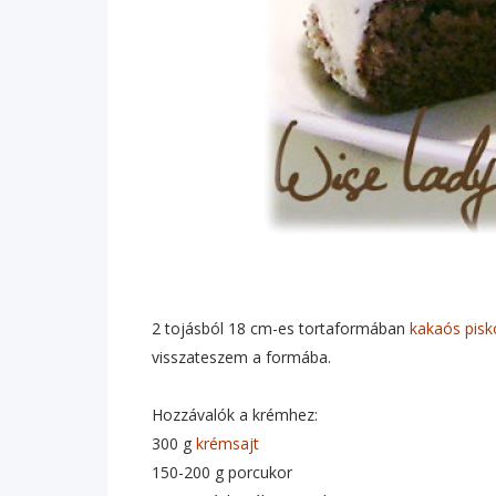
2 tojásból 18 cm-es tortaformában
kakaós pisk
visszateszem a formába.
Hozzávalók a krémhez:
300 g
krémsajt
150-200 g porcukor