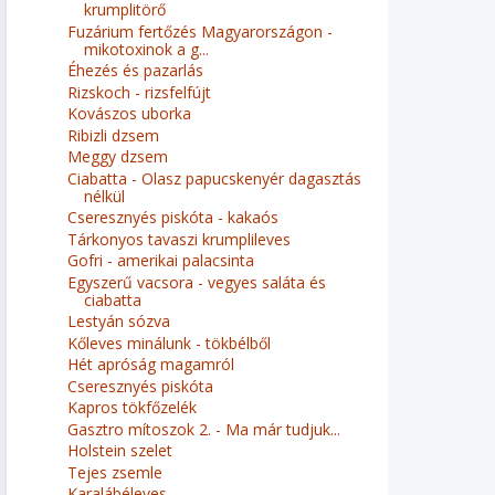
krumplitörő
Fuzárium fertőzés Magyarországon -
mikotoxinok a g...
Éhezés és pazarlás
Rizskoch - rizsfelfújt
Kovászos uborka
Ribizli dzsem
Meggy dzsem
Ciabatta - Olasz papucskenyér dagasztás
nélkül
Cseresznyés piskóta - kakaós
Tárkonyos tavaszi krumplileves
Gofri - amerikai palacsinta
Egyszerű vacsora - vegyes saláta és
ciabatta
Lestyán sózva
Kőleves minálunk - tökbélből
Hét apróság magamról
Cseresznyés piskóta
Kapros tökfőzelék
Gasztro mítoszok 2. - Ma már tudjuk...
Holstein szelet
Tejes zsemle
Karalábéleves