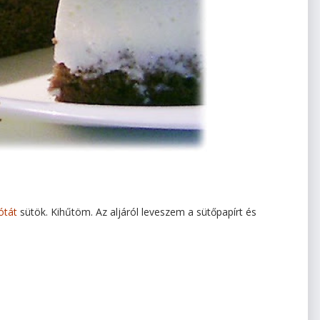
ótát
sütök. Kihűtöm. Az aljáról leveszem a sütőpapírt és