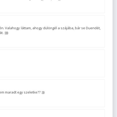
. Valahogy láttam, ahogy dülöngél a szájába, bár se Duendét,
 :))))
m maradt egy szeletke?? :)))