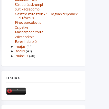
Sült parázskrumpli
Sült kacsacomb
Gasztro mítoszok - 1. Hogyan terjednek
el téves is...
Piros borsóleves
Csipetke
Mascarpone torta
Zúzapörkölt
Epres habroló
május
(44)
►
április
(49)
►
március
(40)
►
Online