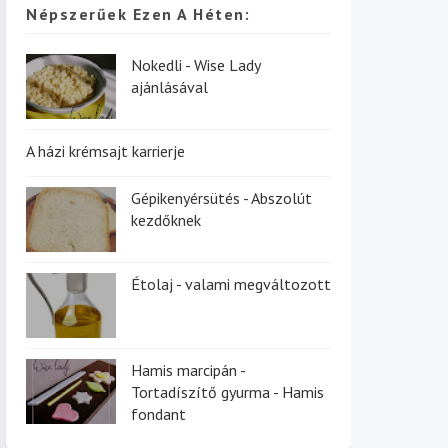
Népszerűek Ezen A Héten:
Nokedli - Wise Lady
ajánlásával
A házi krémsajt karrierje
Gépikenyérsütés - Abszolút
kezdőknek
Étolaj - valami megváltozott
Hamis marcipán -
Tortadíszítő gyurma - Hamis
fondant