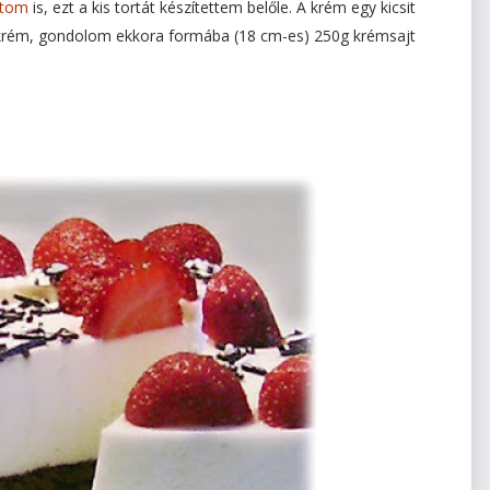
jtom
is, ezt a kis tortát készítettem belőle. A krém egy kicsit
s krém, gondolom ekkora formába (18 cm-es) 250g krémsajt