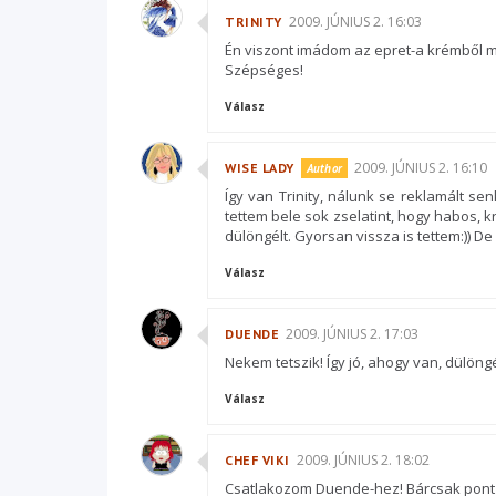
2009. JÚNIUS 2. 16:03
TRINITY
Én viszont imádom az epret-a krémből m
Szépséges!
Válasz
2009. JÚNIUS 2. 16:10
WISE LADY
Így van Trinity, nálunk se reklamált senk
tettem bele sok zselatint, hogy habos, 
dülöngélt. Gyorsan vissza is tettem:)) De
Válasz
2009. JÚNIUS 2. 17:03
DUENDE
Nekem tetszik! Így jó, ahogy van, dülöngél
Válasz
2009. JÚNIUS 2. 18:02
CHEF VIKI
Csatlakozom Duende-hez! Bárcsak pont a 