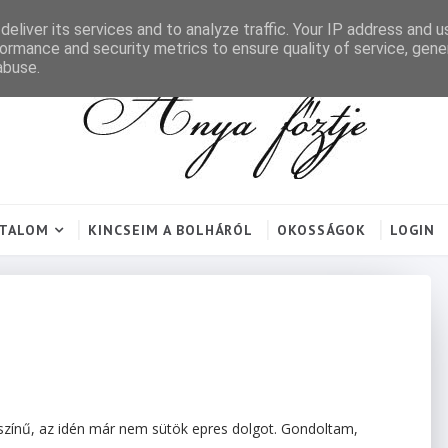
eliver its services and to analyze traffic. Your IP address and 
ormance and security metrics to ensure quality of service, gen
abuse.
RTALOM
KINCSEIM A BOLHÁRÓL
OKOSSÁGOK
LOGIN
színű, az idén már nem sütök epres dolgot. Gondoltam,