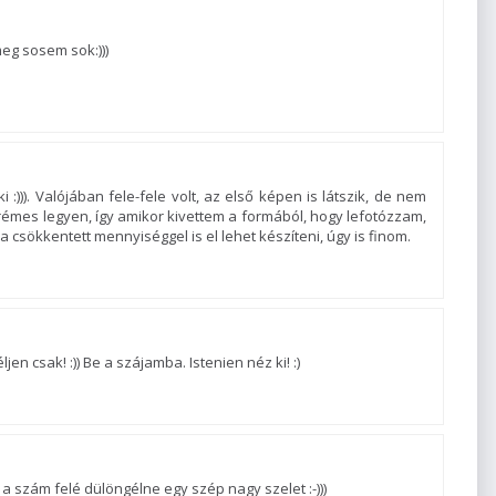
eg sosem sok:)))
i :))). Valójában fele-fele volt, az első képen is látszik, de nem
krémes legyen, így amikor kivettem a formából, hogy lefotózzam,
 a csökkentett mennyiséggel is el lehet készíteni, úgy is finom.
jen csak! :)) Be a szájamba. Istenien néz ki! :)
szám felé dülöngélne egy szép nagy szelet :-)))