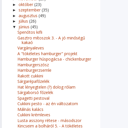
október
(23)
►
szeptember
(35)
►
augusztus
(49)
►
július
(26)
►
június
(45)
▼
Spenótos kifli
Gasztro mítoszok 3. - A jó minőségű
kakaó
Vargányaleves
A "tökéletes hamburger" projekt
Hamburger húspogácsa - chickenburger
Hamburgerszósz
Hamburgerzsemle
Rakott cukkini
Sárgarépafőzelék
Hat lényegtelen (?) dolog rólam
Sárgaborsó főzelék
Spagetti pestoval
Cukkini pesto - az én változatom
Málnás kalács
Cukkini krémleves
Lusta asszony rétese - másodszor
Kincseim a bolháról 5. - A tökéletes