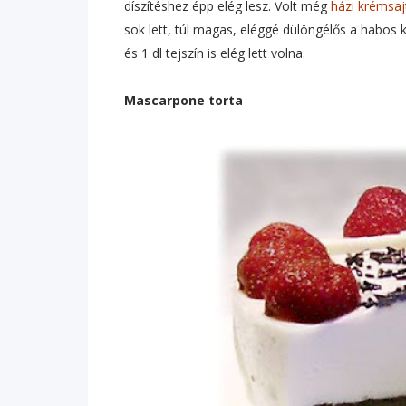
díszítéshez épp elég lesz. Volt még
házi krémsa
sok lett, túl magas, eléggé dülöngélős a habo
és 1 dl tejszín is elég lett volna.
Mascarpone torta