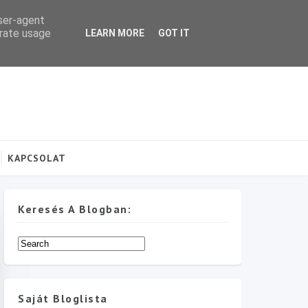
user-agent
erate usage
LEARN MORE
GOT IT
KAPCSOLAT
Keresés A Blogban:
Saját Bloglista