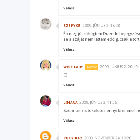
Válasz
2009. JÚNIUS 2. 18:28
SZEPYKE
Én meg jót röhögtem Duende bejegyzésén
se a száját nem láttam eddig, csak a tortát.
Válasz
2009. JÚNIUS 2. 20:19
WISE LADY
:)))
Válasz
2009. JÚNIUS 3. 11:56
LIMARA
Szerintem is tökéletes ennyi krémmel! ne
Válasz
2009. NOVEMBER 24. 10:20
PUTYIKA2