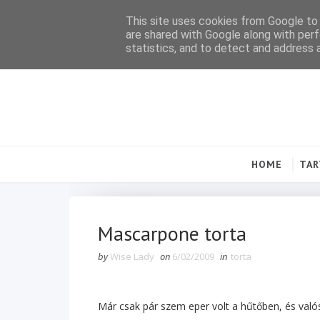
This site uses cookies from Google to d
are shared with Google along with perf
statistics, and to detect and address 
HOME
TA
Mascarpone torta
by
Wise Lady
on
6/02/2009
in
torta
Már csak pár szem eper volt a hűtőben, és való