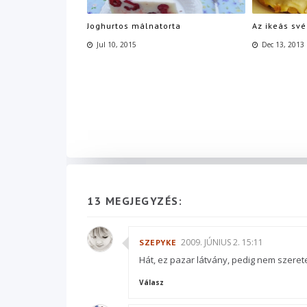
Joghurtos málnatorta
Az ikeás sv
Jul 10, 2015
Dec 13, 2013
13 MEGJEGYZÉS:
2009. JÚNIUS 2. 15:11
SZEPYKE
Hát, ez pazar látvány, pedig nem szerete
Válasz