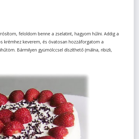
orrósítom, feloldom benne a zselatint, hagyom hűlni. Addig a
ajtos krémhez keverem, és óvatosan hozzáforgatom a
hűtöm. Bármilyen gyümölccsel díszíthető (málna, ribizli,