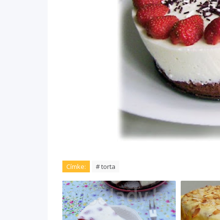
Címke:
# torta