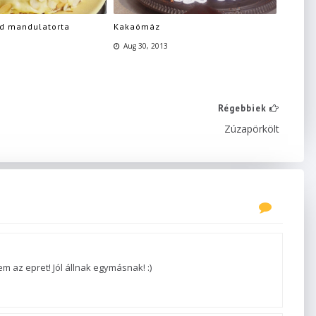
éd mandulatorta
Kakaómáz
Aug 30, 2013
Régebbiek
Zúzapörkölt
m az epret! Jól állnak egymásnak! :)