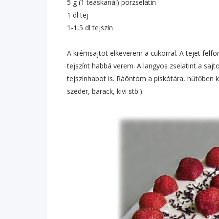
5 g (1 teáskanál) porzselatin
1 dl tej
1-1,5 dl tejszín
A krémsajtot elkeverem a cukorral. A tejet felf
tejszínt habbá verem. A langyos zselatint a s
tejszínhabot is. Ráöntöm a piskótára, hűtőben ki
szeder, barack, kivi stb.).