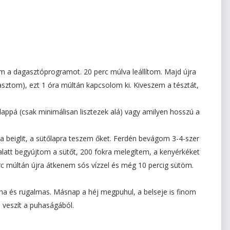
m a dagasztóprogramot. 20 perc múlva leállítom. Majd újra
asztom), ezt 1 óra múltán kapcsolom ki. Kiveszem a tésztát,
appá (csak minimálisan lisztezek alá) vagy amilyen hosszú a
a beiglit, a sütőlapra teszem őket. Ferdén bevágom 3-4-szer
alatt begyújtom a sütőt, 200 fokra melegítem, a kenyérkéket
c múltán újra átkenem sós vízzel és még 10 percig sütöm.
uha és rugalmas. Másnap a héj megpuhul, a belseje is finom
veszít a puhaságából.