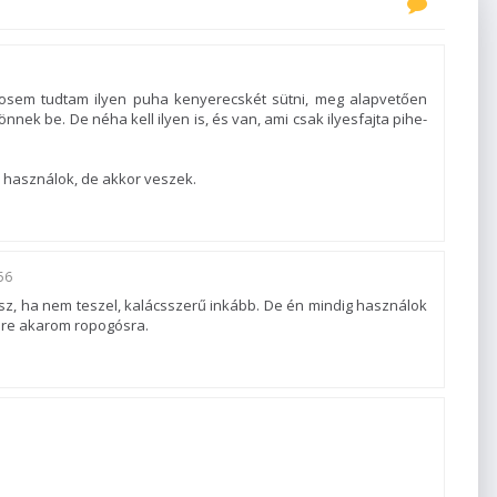
! sosem tudtam ilyen puha kenyerecskét sütni, meg alapvetően
nek be. De néha kell ilyen is, és van, ami csak ilyesfajta pihe-
em használok, de akkor veszek.
56
esz, ha nem teszel, kalácsszerű inkább. De én mindig használok
ire akarom ropogósra.