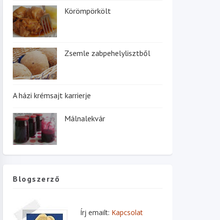
Körömpörkölt
Zsemle zabpehelylisztből
A házi krémsajt karrierje
Málnalekvár
Blogszerző
Írj emailt:
Kapcsolat