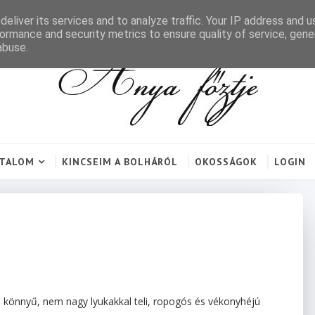
eliver its services and to analyze traffic. Your IP address and 
ormance and security metrics to ensure quality of service, gen
abuse.
RTALOM
KINCSEIM A BOLHÁRÓL
OKOSSÁGOK
LOGIN
, könnyű, nem nagy lyukakkal teli, ropogós és vékonyhéjú