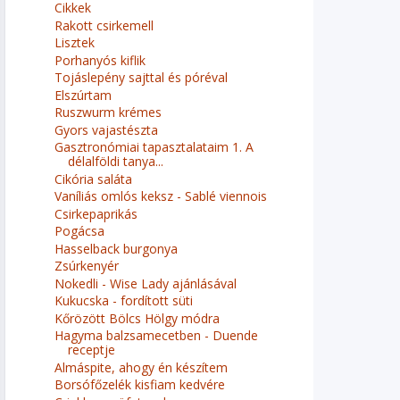
Cikkek
Rakott csirkemell
Lisztek
Porhanyós kiflik
Tojáslepény sajttal és póréval
Elszúrtam
Ruszwurm krémes
Gyors vajastészta
Gasztronómiai tapasztalataim 1. A
délalföldi tanya...
Cikória saláta
Vaníliás omlós keksz - Sablé viennois
Csirkepaprikás
Pogácsa
Hasselback burgonya
Zsúrkenyér
Nokedli - Wise Lady ajánlásával
Kukucska - fordított süti
Kőrözött Bölcs Hölgy módra
Hagyma balzsamecetben - Duende
receptje
Almáspite, ahogy én készítem
Borsófőzelék kisfiam kedvére