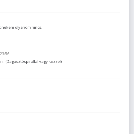
t nekem olyanom nincs.
23:56
ni. (Dagasztóspirállal vagy kézzel)