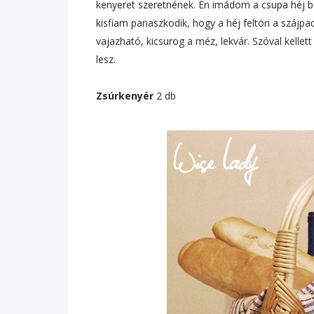
kenyeret szeretnének. Én imádom a csupa héj ba
kisfiam panaszkodik, hogy a héj feltöri a szájpa
vajazható, kicsurog a méz, lekvár. Szóval kellett
lesz.
Zsúrkenyér
2 db