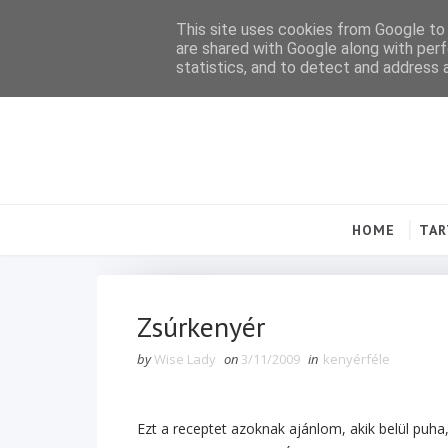
This site uses cookies from Google to d
are shared with Google along with perf
statistics, and to detect and address 
HOME
TA
Zsúrkenyér
by
Wise Lady
on
3/11/2009
in
kenyérféle
Ezt a receptet azoknak ajánlom, akik belül puha