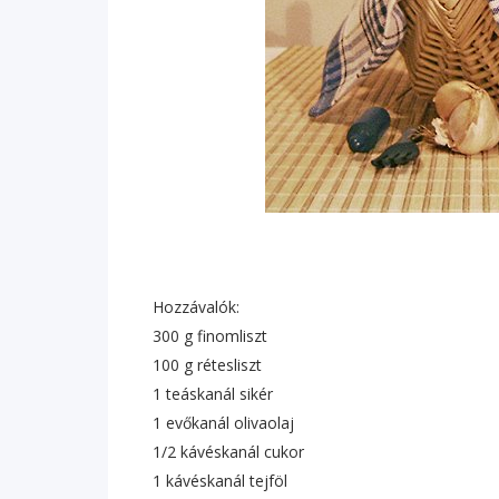
Hozzávalók:
300 g finomliszt
100 g rétesliszt
1 teáskanál sikér
1 evőkanál olivaolaj
1/2 kávéskanál cukor
1 kávéskanál tejföl