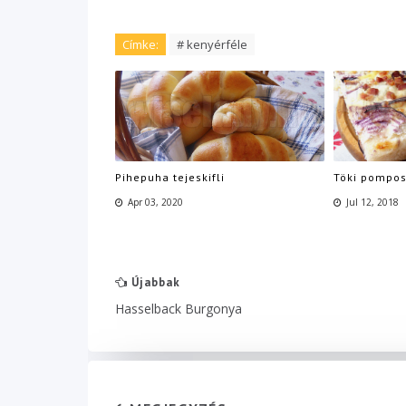
Címke:
# kenyérféle
Pihepuha tejeskifli
Töki pompo
Apr 03, 2020
Jul 12, 2018
Újabbak
Hasselback Burgonya