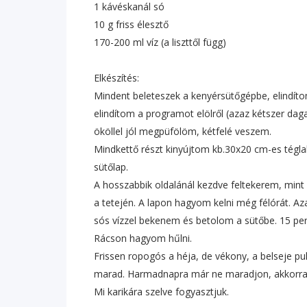
1 kávéskanál só
10 g friss élesztő
170-200 ml víz (a liszttől függ)
Elkészítés:
Mindent beleteszek a kenyérsütőgépbe, elindíto
elindítom a programot elölről (azaz kétszer dag
ököllel jól megpüfölöm, kétfelé veszem.
Mindkettő részt kinyújtom kb.30x20 cm-es téglal
sütőlap.
A hosszabbik oldalánál kezdve feltekerem, mint 
a tetején. A lapon hagyom kelni még félórát. Az
sós vízzel bekenem és betolom a sütőbe. 15 per
Rácson hagyom hűlni.
Frissen ropogós a héja, de vékony, a belseje p
marad. Harmadnapra már ne maradjon, akkorra 
Mi karikára szelve fogyasztjuk.