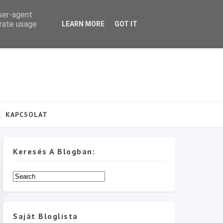
user-agent
erate usage
LEARN MORE
GOT IT
KAPCSOLAT
Keresés A Blogban:
Saját Bloglista