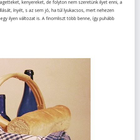
getteket, kenyereket, de folyton nem szeretünk ilyet enni, a
dlását, ínyét, s az sem jó, ha túl lyukacsos, mert nehezen
 egy ilyen változat is. A finomliszt több benne, így puhább