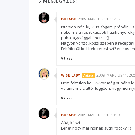
6 MEGJEGYZÉS:
2009. MÁRCIUS 11. 18:58
DUENDE
Istenien néz ki, ki is fogom próbálni
nekem is a rusztikusabb házikenyerek jön
puha lágysággal finom... :))
Nagyon vonzó, köszi szépen a receptet!
Feltétlenül kell bele rétesliszt? én sos
Válasz
2009. MÁRCIUS 11. 20:
WISE LADY
Nem feltétlen kell. Akkor még puhább l
valamennyit, attól függően, hogy menny
Válasz
2009. MÁRCIUS 11. 20:59
DUENDE
Ááá, köszi! :)
Lehet hogy már holnap sütni fogok?! :))