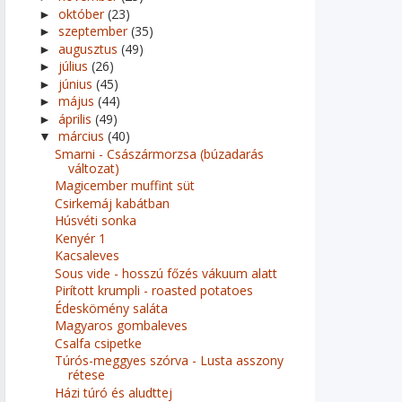
október
(23)
►
szeptember
(35)
►
augusztus
(49)
►
július
(26)
►
június
(45)
►
május
(44)
►
április
(49)
►
március
(40)
▼
Smarni - Császármorzsa (búzadarás
változat)
Magicember muffint süt
Csirkemáj kabátban
Húsvéti sonka
Kenyér 1
Kacsaleves
Sous vide - hosszú főzés vákuum alatt
Pirított krumpli - roasted potatoes
Édeskömény saláta
Magyaros gombaleves
Csalfa csipetke
Túrós-meggyes szórva - Lusta asszony
rétese
Házi túró és aludttej