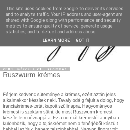
This site uses cookies from Google to deliver its services
and to analyze traffic. Your IP address and user-agent are
shared with Google along with performance and security
metrics to ensure quality of service, generate usage
statistics, and to detect and address abuse.
LEARN MORE
GOT IT
2009. március 21., szombat
Ruszwurm krémes
Férjem kedvenc süteménye a krémes, ezért aztán jeles
alkalmakkor készítek neki. Tavaly odáig fajult a dolog, hogy
franciakrémes-tortát kapott szülinapra. Hagyományos
krémest is szoktam sütni, de most Ruszwurm krémest
készítettem névnapjára. Ez a normál krémestől annyiban
különbözik, hogy a tojáskrémet nem a fehérjéből készült
habbal lazítjuk, hanem tejszínhabbal. Nagyon finom volt,