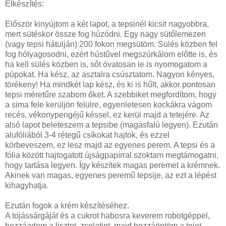
Elkészítés:
Először kinyújtom a két lapot, a tepsinél kicsit nagyobbra,
mert sütéskor össze fog húzódni. Egy nagy sütőlemezen
(vagy tepsi hátulján) 200 fokon megsütöm. Sülés közben fel
fog hólyagosodni, ezért hústűvel megszúrkálom előtte is, és
ha kell sülés közben is, sőt óvatosan le is nyomogatom a
púpokat. Ha kész, az asztalra csúsztatom. Nagyon kényes,
törékeny! Ha mindkét lap kész, és ki is hűlt, akkor pontosan
tepsi méretűre szabom őket. A szebbiket megfordítom, hogy
a sima fele kerüljön felülre, egyenletesen kockákra vágom
recés, vékonypengéjű késsel, ez kerül majd a tetejére. Az
alsó lapot beleteszem a tepsibe (magasfalú legyen). Ezután
alufóliából 3-4 rétegű csíkokat hajtok, és ezzel
körbeveszem, ez lesz majd az egyenes perem. A tepsi és a
fólia között hajtogatott újságpapírral szoktam megtámogatni,
hogy tartása legyen. Így készítek magas peremet a krémnek.
Akinek van magas, egyenes peremű tepsije, az ezt a lépést
kihagyhatja.
Ezután fogok a krém készítéséhez.
A tojássárgáját és a cukrot habosra keverem robotgéppel,
hozzáadom a lisztet, zselatint, majd hozzáöntöm a tejet.