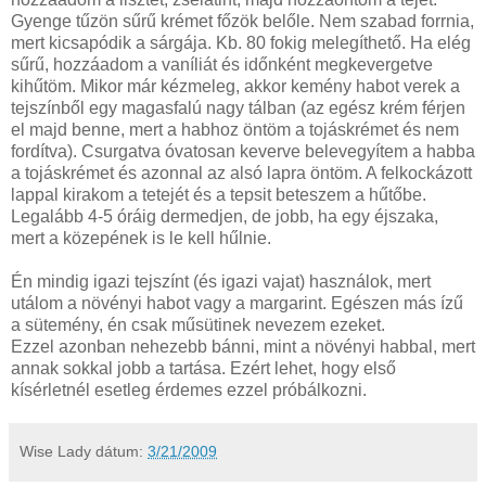
Gyenge tűzön sűrű krémet főzök belőle. Nem szabad forrnia,
mert kicsapódik a sárgája. Kb. 80 fokig melegíthető. Ha elég
sűrű, hozzáadom a vaníliát és időnként megkevergetve
kihűtöm. Mikor már kézmeleg, akkor kemény habot verek a
tejszínből egy magasfalú nagy tálban (az egész krém férjen
el majd benne, mert a habhoz öntöm a tojáskrémet és nem
fordítva). Csurgatva óvatosan keverve belevegyítem a habba
a tojáskrémet és azonnal az alsó lapra öntöm. A felkockázott
lappal kirakom a tetejét és a tepsit beteszem a hűtőbe.
Legalább 4-5 óráig dermedjen, de jobb, ha egy éjszaka,
mert a közepének is le kell hűlnie.
Én mindig igazi tejszínt (és igazi vajat) használok, mert
utálom a növényi habot vagy a margarint. Egészen más ízű
a sütemény, én csak műsütinek nevezem ezeket.
Ezzel azonban nehezebb bánni, mint a növényi habbal, mert
annak sokkal jobb a tartása. Ezért lehet, hogy első
kísérletnél esetleg érdemes ezzel próbálkozni.
Wise Lady
dátum:
3/21/2009