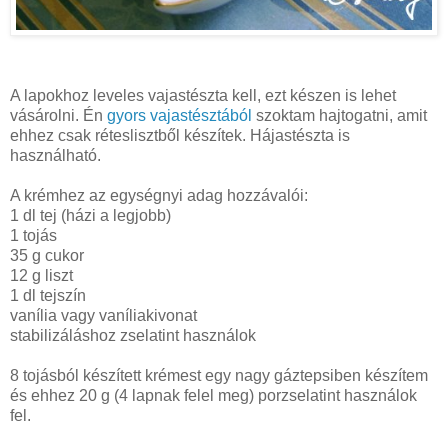
A lapokhoz leveles vajastészta kell, ezt készen is lehet
vásárolni. Én
gyors vajastésztából
szoktam hajtogatni, amit
ehhez csak réteslisztből készítek. Hájastészta is
használható.
A krémhez az egységnyi adag hozzávalói:
1 dl tej (házi a legjobb)
1 tojás
35 g cukor
12 g liszt
1 dl tejszín
vanília vagy vaníliakivonat
stabilizáláshoz zselatint használok
8 tojásból készített krémest egy nagy gáztepsiben készítem
és ehhez 20 g (4 lapnak felel meg) porzselatint használok
fel.