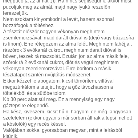
megpucolja az almát :))). Ha nincs segítségünk, akkor most
pucoljuk meg az almát, majd nagy lyukú reszelőn
lereszeljük.
Nem szoktam kinyomkodni a levét, hanem azonnal
hozzáfogok a töltéshez.
A tésztát először nagyon vékonyan meghintem
zsemlemorzsával, majd darált dióval is (dejó vagy búzacsíra
is finom). Erre rétegezem az alma felét. Meghintem fahéjjal,
rászórok 3 evőkanál cukrot, meghintem darált dióval is
bőven, teszek rá mazsolát. Ezután jön az alma másik fele,
szórok rá 2 evőkanál cukrot, diót és végül meghintem
vékonyan zsemlemorzsával. Erre borítom a másik
tésztalapot szintén nyújtófás módszerrel.
Ekkor kézzel lelapogatom, kicsit tömörítem, villával
megszúrkálom a tetejét, hogy a gőz távozhasson a
töltelékből és a sütőbe tolom.
Kb 30 perc alatt sül meg. Ez a mennyiség egy nagy
gáztepsire elegendő.
Ha kész, kiveszem, kicsit hűlni hagyom, de még langyosan
szeletelem (ekkor ugyanis már sorban állnak a tepsi mellett
a kóstolók) egy recés késsel.
Valójában sokkal gyorsabban megvan, mint a leírásból
kitűnik.