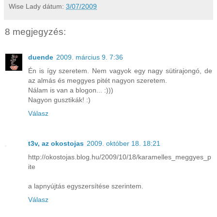
Wise Lady
dátum:
3/07/2009
8 megjegyzés:
duende
2009. március 9. 7:36
Én is így szeretem. Nem vagyok egy nagy sütirajongó, de
az almás és meggyes pitét nagyon szeretem.
Nálam is van a blogon... :)))
Nagyon gusztikák! :)
Válasz
t3v, az okostojas
2009. október 18. 18:21
http://okostojas.blog.hu/2009/10/18/karamelles_meggyes_p
ite
a lapnyújtás egyszersítése szerintem.
Válasz