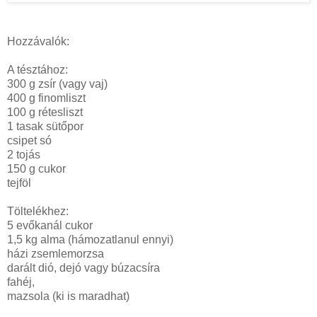
Hozzávalók:
A tésztához:
300 g zsír (vagy vaj)
400 g finomliszt
100 g rétesliszt
1 tasak sütőpor
csipet só
2 tojás
150 g cukor
tejföl
Töltelékhez:
5 evőkanál cukor
1,5 kg alma (hámozatlanul ennyi)
házi zsemlemorzsa
darált dió, dejó vagy búzacsíra
fahéj,
mazsola (ki is maradhat)