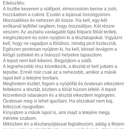
Elkészítés:
A lisztbe keverem a sütőport, elmorzsolom benne a zsírt,
hozzáadom a cukrot. Ezután a tojással összegyúrom.
Morzsalékos és nehezen áll össze. Ha kell, egy-két
evőkanál tejföllel segítem, hogy összeálljon. Két részre
veszem. Az asztalra vastagabb fajta folpack fóliát terítek,
meglisztezem és ezen nyújtom ki a tésztalapokat. Vigyázni
kell, hogy ne ragadjon a fóliához, mindig picit lisztezzük.
Egészen pontosan nyújtom ki, ha kell, késsel levágom a
kilógó széleket és a hiányzó helyekre tapasztom.
A tepsit nem kell kikenni. Begyújtom a sütőt.
A legnehezebb rész következik, a tésztát el kell juttatni a
tepsibe. Ennél már csak az a nehezebb, amikor a másik
lapot kell a tetejére borítani.
Meghintem liszttel, fogom a nyújtófát és óvatosan elkezdem
feltekerni a tésztát, közben a fóliát húzom lefelé. A tepsit
közvetlenül odarakom és a tésztát elkezdem legörgetni.
Óvatosan meg is lehet igazítani. Ha elszakad nem baj,
foltozzuk nyugodtan.
Kinyújtom a másik lapot is, ami majd a tetejére megy,
méretre szabom.
Miközben én a tésztanyújtással foglalkozom, addig a férjem