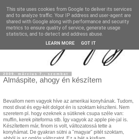
This site uses cookies from Google to deliver its services
and to analyze traffic. Your IP address and user-agent are
shared with Google along with performance and security
metrics to ensure quality of service, generate usage
statistics, and to detect and address abuse.
LEARN MORE
GOT IT
2009. március 7., szombat
Almáspite, ahogy én készítem
Bevallom nem vagyok híve az amerikai konyhának. Tudom,
most divat és egy-két dolgot én is szoktam készíteni. Nem
szeretem pl. hogy ezeknek a sütiknek csupa széle van:
muffin, kerek piteforma stb. Így vagyok az apple pie-jal is.
Készítettem már, finom is volt, változatossá tette a
konyhámat. De gyakran sütni a "magyar" pitét szoktam,
abból is az omlós változatot. Ez a hét a kisfiam