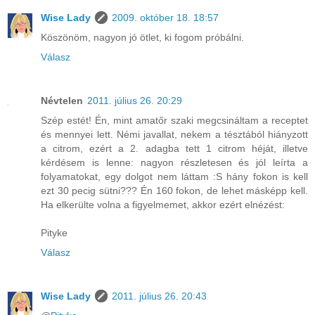
Wise Lady
2009. október 18. 18:57
Köszönöm, nagyon jó ötlet, ki fogom próbálni.
Válasz
Névtelen
2011. július 26. 20:29
Szép estét! Én, mint amatőr szaki megcsináltam a receptet
és mennyei lett. Némi javallat, nekem a tésztából hiányzott
a citrom, ezért a 2. adagba tett 1 citrom héját, illetve
kérdésem is lenne: nagyon részletesen és jól leírta a
folyamatokat, egy dolgot nem láttam :S hány fokon is kell
ezt 30 pecig sütni??? Én 160 fokon, de lehet másképp kell.
Ha elkerülte volna a figyelmemet, akkor ezért elnézést:
Pityke
Válasz
Wise Lady
2011. július 26. 20:43