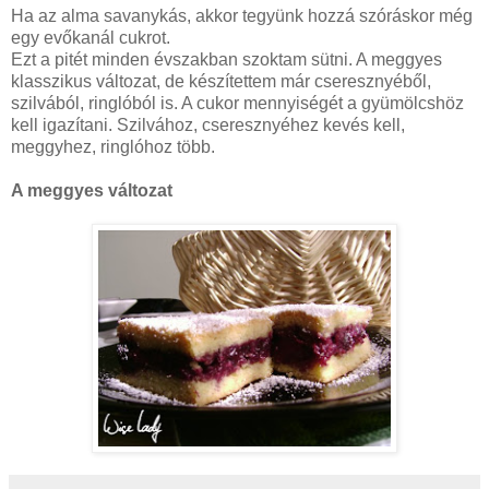
Ha az alma savanykás, akkor tegyünk hozzá szóráskor még
egy evőkanál cukrot.
Ezt a pitét minden évszakban szoktam sütni. A meggyes
klasszikus változat, de készítettem már cseresznyéből,
szilvából, ringlóból is. A cukor mennyiségét a gyümölcshöz
kell igazítani. Szilvához, cseresznyéhez kevés kell,
meggyhez, ringlóhoz több.
A meggyes változat