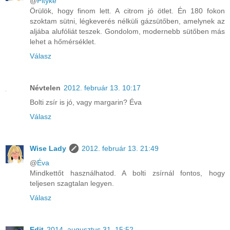
@
Pityke
Örülök, hogy finom lett. A citrom jó ötlet. Én 180 fokon
szoktam sütni, légkeverés nélküli gázsütőben, amelynek az
aljába alufóliát teszek. Gondolom, modernebb sütőben más
lehet a hőmérséklet.
Válasz
Névtelen
2012. február 13. 10:17
Bolti zsír is jó, vagy margarin? Éva
Válasz
Wise Lady
2012. február 13. 21:49
@
Éva
Mindkettőt használhatod. A bolti zsírnál fontos, hogy
teljesen szagtalan legyen.
Válasz
Edit
2014. augusztus 31. 15:52