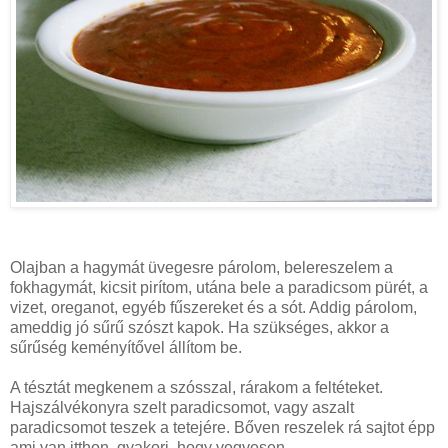
Olajban a hagymát üvegesre párolom, belereszelem a
fokhagymát, kicsit pirítom, utána bele a paradicsom pürét, a
vizet, oreganot, egyéb fűszereket és a sót. Addig párolom,
ameddig jó sűrű szószt kapok. Ha szükséges, akkor a
sűrűség keményítővel állítom be.
A tésztát megkenem a szósszal, rárakom a feltéteket.
Hajszálvékonyra szelt paradicsomot, vagy aszalt
paradicsomot teszek a tetejére. Bőven reszelek rá sajtot épp
ami van itthon, gyakori, hogy vegyesen.