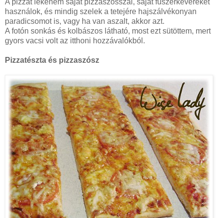
A pizzát lekenem saját pizzaszósszal, saját fűszerkeveréket
használok, és mindig szelek a tetejére hajszálvékonyan
paradicsomot is, vagy ha van aszalt, akkor azt.
A fotón sonkás és kolbászos látható, most ezt sütöttem, mert
gyors vacsi volt az itthoni hozzávalókból.
Pizzatészta és pizzaszósz