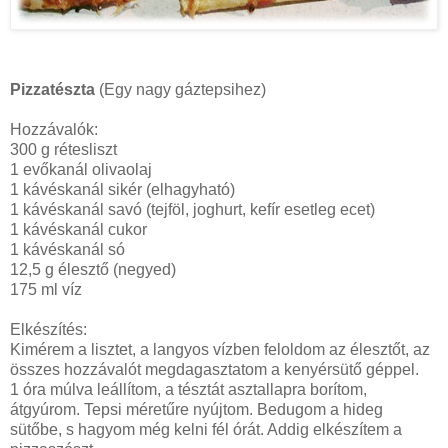
Pizzatészta
(Egy nagy gáztepsihez)
Hozzávalók:
300 g rétesliszt
1 evőkanál olivaolaj
1 kávéskanál sikér (elhagyható)
1 kávéskanál savó (tejföl, joghurt, kefír esetleg ecet)
1 kávéskanál cukor
1 kávéskanál só
12,5 g élesztő (negyed)
175 ml víz
Elkészítés:
Kimérem a lisztet, a langyos vízben feloldom az élesztőt, az
összes hozzávalót megdagasztatom a kenyérsütő géppel.
1 óra múlva leállítom, a tésztát asztallapra borítom,
átgyúrom. Tepsi méretűre nyújtom. Bedugom a hideg
sütőbe, s hagyom még kelni fél órát. Addig elkészítem a