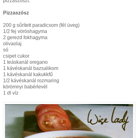
pizzaszószt.
Pizzaszósz
200 g sűrített paradicsom (fél üveg)
1/2 fej vöröshagyma
2 gerezd fokhagyma
olivaolaj
só
csipet cukor
1 teáskanál oregano
1 kávéskanál bazsalikom
1 kávéskanál kakukkfű
1/2 kávéskanál rozmaring
körömnyi babérlevél
1 dl víz