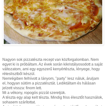
Nagyon sok pizzatészta recept van közforgalomban. Nem
egyet ki is próbáltam. Az évek során kikristályosodott a saját
változatom, ami egy egyszerű kenyértészta, lényege, hogy
réteslisztből készül.
Nemrégiben felhívott a lányom, "party" lesz náluk, áruljam
el, hogyan sütöm a pizzatésztát. Lediktáltam és hálásan
jelzett vissza: finom lett.
Mi a vékony, ropogós pizzát szeretjük.
A tészta egy alap kelt tészta. Mindig friss élesztőt használok,
sohasem szárítottat.