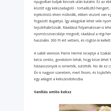
nyugodtan tudjak kincsek után kutatni. Ez az ebé
között egy kekszadagoló - tortadíszítő hengert
injekcióstű-elven működik, ebben viszont van 
fogazott dugattyú. Így adagokat lehet vele nyo
tejszínhabrózsák. Ráadásul folyamatosan is leh
nyomócsövecskéje megvolt, ráadásul a régi heng
használni. 300 Ft-ért vettem, és rögtön ki kellet
A sablé viennois Pierre Hermé receptje a Szakács
bécsi omlós, gondolom tehát, hogy köze lehet 
háziasszonyok is ismerték, sütötték. No de ez c
Én is nagyon szeretem, mert finom, és tojásfeh
egy adagot a kekszesdobozba.
Vaníliás omlós keksz