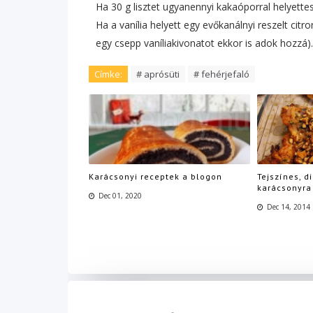
Ha 30 g lisztet ugyanennyi kakaóporral helyette
Ha a vanília helyett egy evőkanálnyi reszelt ci
egy csepp vaníliakivonatot ekkor is adok hozzá).
Címke:
# aprósüti
# fehérjefaló
Karácsonyi receptek a blogon
Tejszínes, d
karácsonyra
Dec 01, 2020
Dec 14, 2014