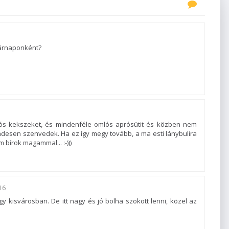
árnaponként?
ós kekszeket, és mindenféle omlós aprósütit és közben nem
endesen szenvedek. Ha ez így megy tovább, a ma esti lánybulira
bírok magammal... :-)))
16
y kisvárosban. De itt nagy és jó bolha szokott lenni, közel az