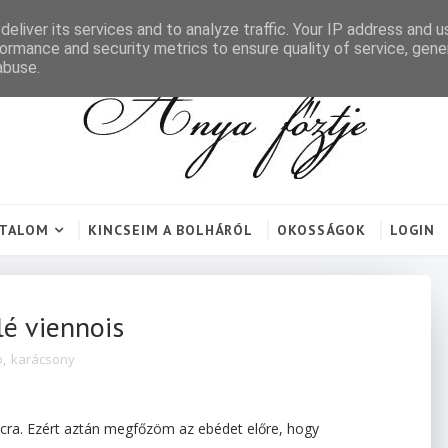
eliver its services and to analyze traffic. Your IP address and 
ormance and security metrics to ensure quality of service, gen
abuse.
RTALOM
KINCSEIM A BOLHÁRÓL
OKOSSÁGOK
LOGIN
lé viennois
ó
,
karácsony
acra. Ezért aztán megfőzöm az ebédet előre, hogy