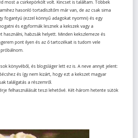
d most a csirkepörkölt volt. Kincset is találtam. Többek
, amihez hasonló tortadíszítőm már van, de az csak sima
egy fogantyú (ezzel könnyű adagokat nyomni) és egy
mogatni és egyformák lesznek a kekszek vagy a
et használni, habzsák helyett. Minden kekszlemeze és
erem pont ilyen és az ő tartozékait is tudom vele
t próbálnom.
ok könyvéből, és blogsláger lett ez is. A neve annyit jelent:
Bécshez és így nem kizárt, hogy ezt a kekszet magyar
sak találgatás a részemről.
érje felhasználását teszi lehetővé. Két-három hetente sütök