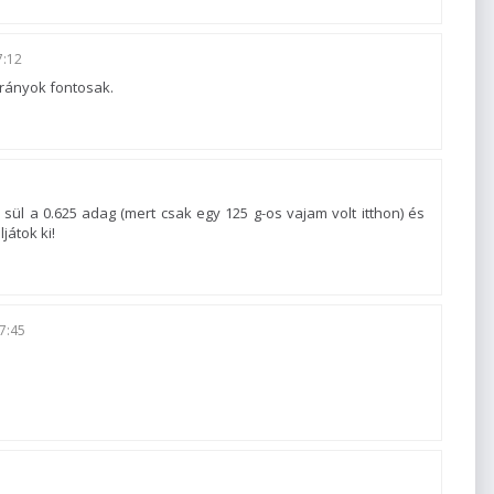
7:12
arányok fontosak.
sül a 0.625 adag (mert csak egy 125 g-os vajam volt itthon) és
játok ki!
7:45