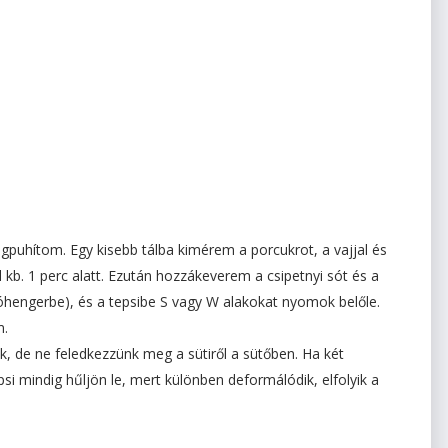
puhítom. Egy kisebb tálba kimérem a porcukrot, a vajjal és
kb. 1 perc alatt. Ezután hozzákeverem a csipetnyi sót és a
móhengerbe), és a tepsibe S vagy W alakokat nyomok belőle.
m.
, de ne feledkezzünk meg a sütiről a sütőben. Ha két
psi mindig hűljön le, mert különben deformálódik, elfolyik a