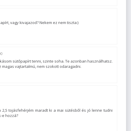
pírt, vagy kivajazod? Nekem ez nem tiszta:)
00
ásom sütőpapírt tenni, szinte soha. Te azonban használhatsz.
sz magas vajtartalmú, nem szokott odaragadni.
n 2,5 tojásfehérjém maradt ki a mai sütésből és jó lenne tudni
ek-e hozzá?