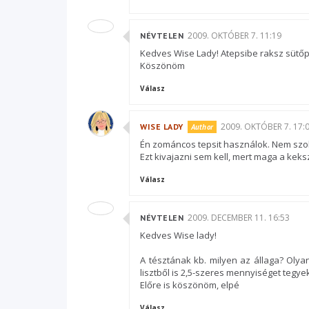
2009. OKTÓBER 7. 11:19
NÉVTELEN
Kedves Wise Lady! Atepsibe raksz sütőpa
Köszönöm
Válasz
2009. OKTÓBER 7. 17:
WISE LADY
Én zománcos tepsit használok. Nem szok
Ezt kivajazni sem kell, mert maga a kek
Válasz
2009. DECEMBER 11. 16:53
NÉVTELEN
Kedves Wise lady!
A tésztának kb. milyen az állaga? Olya
lisztből is 2,5-szeres mennyiséget tegy
Előre is köszönöm, elpé
Válasz