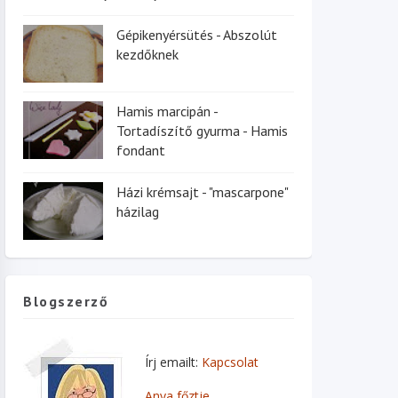
Gépikenyérsütés - Abszolút
kezdőknek
Hamis marcipán -
Tortadíszítő gyurma - Hamis
fondant
Házi krémsajt - "mascarpone"
házilag
Blogszerző
Írj emailt:
Kapcsolat
Anya főztje