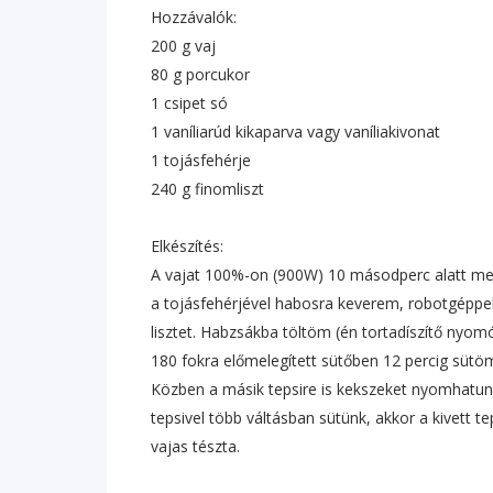
Hozzávalók:
200 g vaj
80 g porcukor
1 csipet só
1 vaníliarúd kikaparva vagy vaníliakivonat
1 tojásfehérje
240 g finomliszt
Elkészítés:
A vajat 100%-on (900W) 10 másodperc alatt meg
a tojásfehérjével habosra keverem, robotgéppel 
lisztet. Habzsákba töltöm (én tortadíszítő nyo
180 fokra előmelegített sütőben 12 percig sütö
Közben a másik tepsire is kekszeket nyomhatunk
tepsivel több váltásban sütünk, akkor a kivett te
vajas tészta.