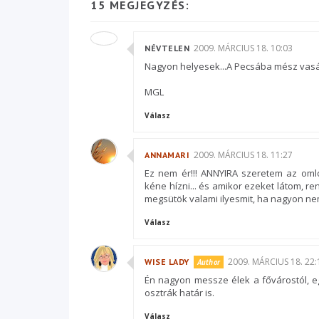
15 MEGJEGYZÉS:
2009. MÁRCIUS 18. 10:03
NÉVTELEN
Nagyon helyesek...A Pecsába mész vas
MGL
Válasz
2009. MÁRCIUS 18. 11:27
ANNAMARI
Ez nem ér!!! ANNYIRA szeretem az oml
kéne hízni... és amikor ezeket látom, r
megsütök valami ilyesmit, ha nagyon nem 
Válasz
2009. MÁRCIUS 18. 22:
WISE LADY
Én nagyon messze élek a fővárostól, eg
osztrák határ is.
Válasz