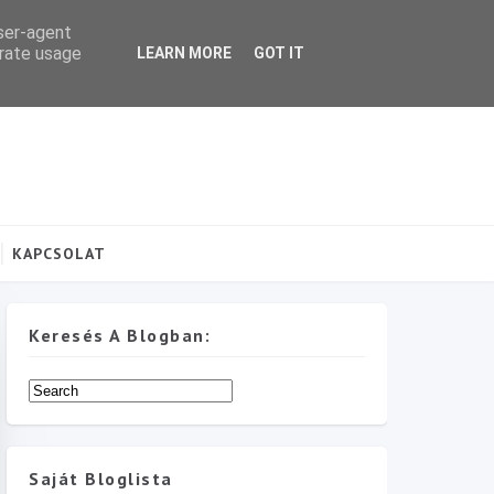
user-agent
erate usage
LEARN MORE
GOT IT
KAPCSOLAT
Keresés A Blogban:
Saját Bloglista