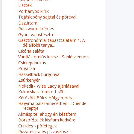
Lisztek
Porhanyós kiflik
Tojáslepény sajttal és póréval
Elszúrtam
Ruszwurm krémes
Gyors vajastészta
Gasztronómiai tapasztalataim 1. A
délalföldi tanya...
Cikória saláta
Vaníliás omlós keksz - Sablé viennois
Csirkepaprikás
Pogácsa
Hasselback burgonya
Zsúrkenyér
Nokedli - Wise Lady ajánlásával
Kukucska - fordított süti
Kőrözött Bölcs Hölgy módra
Hagyma balzsamecetben - Duende
receptje
Almáspite, ahogy én készítem
Borsófőzelék kisfiam kedvére
Crinkles - pöfetegek
Pizzatészta és pizzaszósz