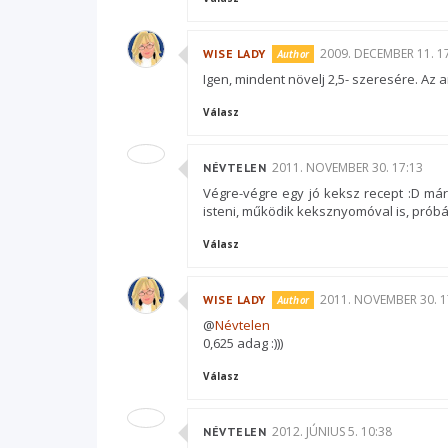
2009. DECEMBER 11. 1
WISE LADY
Igen, mindent növelj 2,5- szeresére. Az 
Válasz
2011. NOVEMBER 30. 17:13
NÉVTELEN
Végre-végre egy jó keksz recept :D már 
isteni, működik keksznyomóval is, próbál
Válasz
2011. NOVEMBER 30. 1
WISE LADY
@
Névtelen
0,625 adag :)))
Válasz
2012. JÚNIUS 5. 10:38
NÉVTELEN