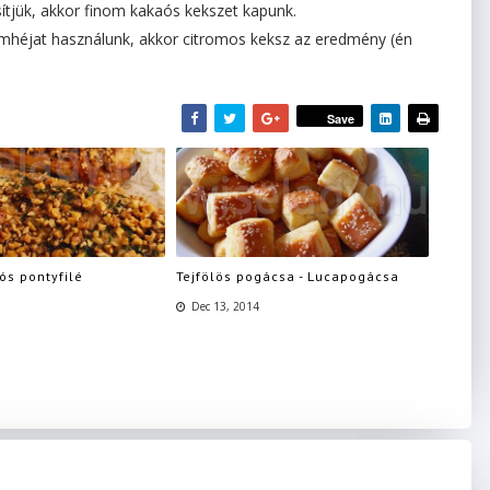
sítjük, akkor finom kakaós kekszet kapunk.
tromhéjat használunk, akkor citromos keksz az eredmény (én
Save
iós pontyfilé
Tejfölös pogácsa - Lucapogácsa
Dec 13, 2014