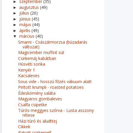
szeptember
(35)
►
augusztus
(49)
►
július
(26)
►
június
(45)
►
május
(44)
►
április
(49)
►
március
(40)
▼
Smarni - Császármorzsa (búzadarás
változat)
Magicember muffint süt
Csirkemáj kabátban
Húsvéti sonka
Kenyér 1
Kacsaleves
Sous vide - hosszú főzés vákuum alatt
Pirított krumpli - roasted potatoes
Édeskömény saláta
Magyaros gombaleves
Csalfa csipetke
Túrós-meggyes szórva - Lusta asszony
rétese
Házi túró és aludttej
Cikkek
Rakott csirkemell