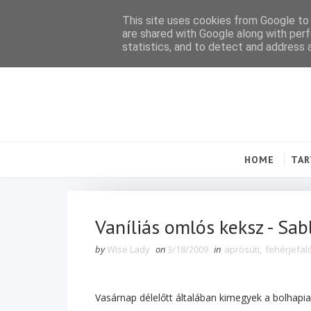
This site uses cookies from Google to d
are shared with Google along with perf
statistics, and to detect and address 
HOME
TA
Vaníliás omlós keksz - Sab
by
Wise Lady
on
3/18/2009
in
aprósüti
,
fehérjefal
Vasárnap délelőtt általában kimegyek a bolhapi