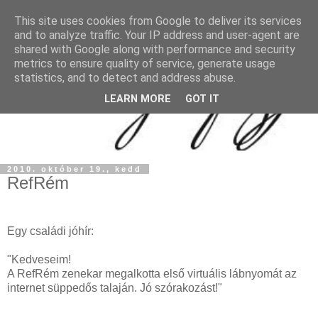
This site uses cookies from Google to deliver its services
and to analyze traffic. Your IP address and user-agent are
shared with Google along with performance and security
metrics to ensure quality of service, generate usage
statistics, and to detect and address abuse.
LEARN MORE
GOT IT
2010. október 19., kedd
RefRém
Egy családi jóhír:
"Kedveseim!
A RefRém zenekar megalkotta első virtuális lábnyomát az
internet süppedős talaján. Jó szórakozást!"