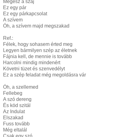
Megesz a száj
Ez egy pár
Ez egy párkapcsolat
A szívem
Óh, a szívem majd megszakad
Ref.:
Félek, hogy sohasem érted meg
Legyen bármilyen szép az életnek
Fájnia kell, de mennie is tovább
Harcolni mindig mindenért
Követni tüzet és szenvedélyt
Ez a szép feladat még megoldásra vár
Óh, a szellemed
Fellebeg
A szó dereng
És köd szitál
Az Indulat
Elszakad
Fuss tovább
Még eltalál
Csak egy szó