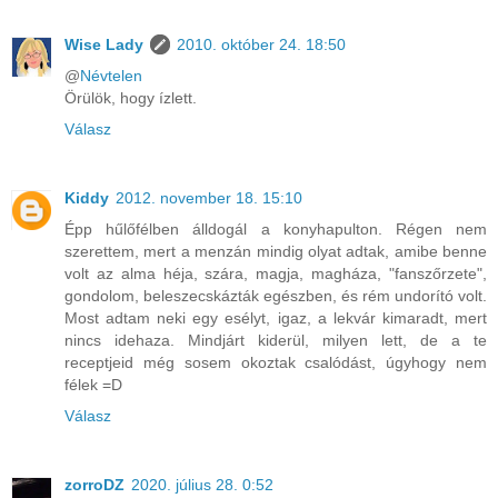
Wise Lady
2010. október 24. 18:50
@
Névtelen
Örülök, hogy ízlett.
Válasz
Kiddy
2012. november 18. 15:10
Épp hűlőfélben álldogál a konyhapulton. Régen nem
szerettem, mert a menzán mindig olyat adtak, amibe benne
volt az alma héja, szára, magja, magháza, "fanszőrzete",
gondolom, beleszecskázták egészben, és rém undorító volt.
Most adtam neki egy esélyt, igaz, a lekvár kimaradt, mert
nincs idehaza. Mindjárt kiderül, milyen lett, de a te
receptjeid még sosem okoztak csalódást, úgyhogy nem
félek =D
Válasz
zorroDZ
2020. július 28. 0:52