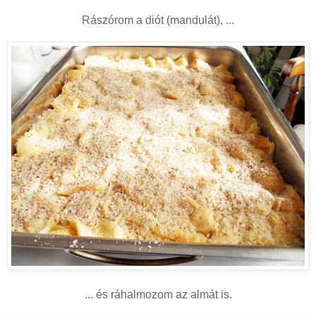
Rászórom a diót (mandulát), ...
... és ráhalmozom az almát is.