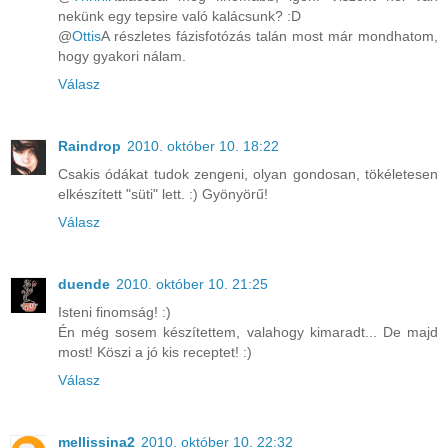
nekünk egy tepsire való kalácsunk? :D
@
Ottis
A részletes fázisfotózás talán most már mondhatom,
hogy gyakori nálam.
Válasz
Raindrop
2010. október 10. 18:22
Csakis ódákat tudok zengeni, olyan gondosan, tökéletesen
elkészített "süti" lett. :) Gyönyörű!
Válasz
duende
2010. október 10. 21:25
Isteni finomság! :)
Én még sosem készítettem, valahogy kimaradt... De majd
most! Köszi a jó kis receptet! :)
Válasz
mellissina2
2010. október 10. 22:32