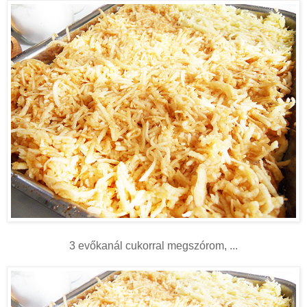
3 evőkanál cukorral megszórom, ...