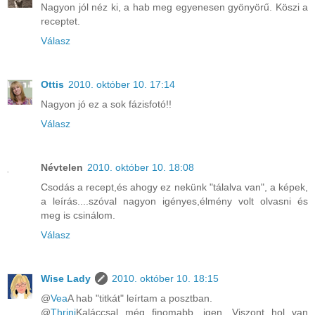
Nagyon jól néz ki, a hab meg egyenesen gyönyörű. Köszi a
receptet.
Válasz
Ottis
2010. október 10. 17:14
Nagyon jó ez a sok fázisfotó!!
Válasz
Névtelen
2010. október 10. 18:08
Csodás a recept,és ahogy ez nekünk "tálalva van", a képek,
a leírás....szóval nagyon igényes,élmény volt olvasni és
meg is csinálom.
Válasz
Wise Lady
2010. október 10. 18:15
@
Vea
A hab "titkát" leírtam a posztban.
@
Thrini
Kaláccsal még finomabb, igen. Viszont hol van