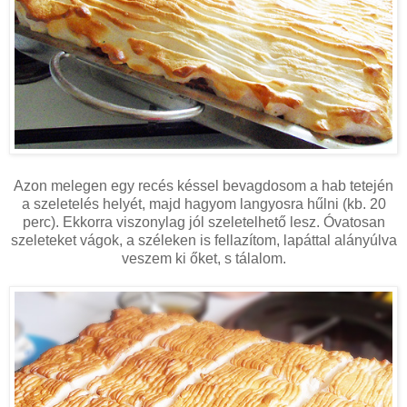
Azon melegen egy recés késsel bevagdosom a hab tetején
a szeletelés helyét, majd hagyom langyosra hűlni (kb. 20
perc). Ekkorra viszonylag jól szeletelhető lesz. Óvatosan
szeleteket vágok, a széleken is fellazítom, lapáttal alányúlva
veszem ki őket, s tálalom.