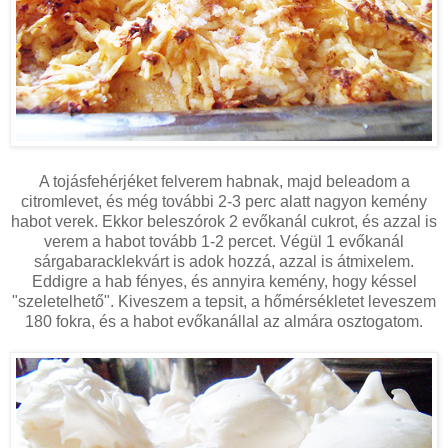
A tojásfehérjéket felverem habnak, majd beleadom a
citromlevet, és még további 2-3 perc alatt nagyon kemény
habot verek. Ekkor beleszórok 2 evőkanál cukrot, és azzal is
verem a habot tovább 1-2 percet. Végül 1 evőkanál
sárgabaracklekvárt is adok hozzá, azzal is átmixelem.
Eddigre a hab fényes, és annyira kemény, hogy késsel
"szeletelhető". Kiveszem a tepsit, a hőmérsékletet leveszem
180 fokra, és a habot evőkanállal az almára osztogatom.