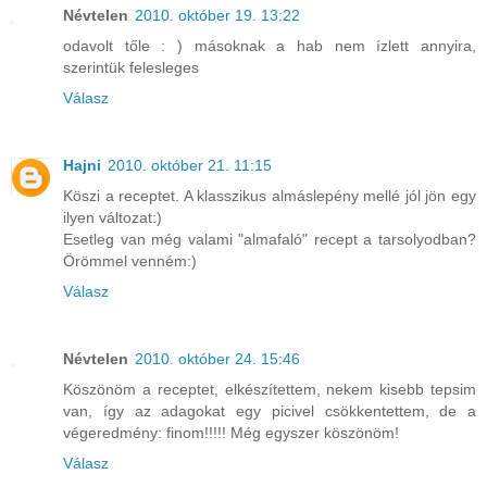
Névtelen
2010. október 19. 13:22
odavolt tőle : ) másoknak a hab nem ízlett annyira,
szerintük felesleges
Válasz
Hajni
2010. október 21. 11:15
Köszi a receptet. A klasszikus almáslepény mellé jól jön egy
ilyen változat:)
Esetleg van még valami "almafaló" recept a tarsolyodban?
Örömmel venném:)
Válasz
Névtelen
2010. október 24. 15:46
Köszönöm a receptet, elkészítettem, nekem kisebb tepsim
van, így az adagokat egy picivel csökkentettem, de a
végeredmény: finom!!!!! Még egyszer köszönöm!
Válasz