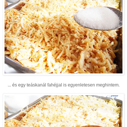
... és egy teáskanál fahéjjal is egyenletesen meghintem.