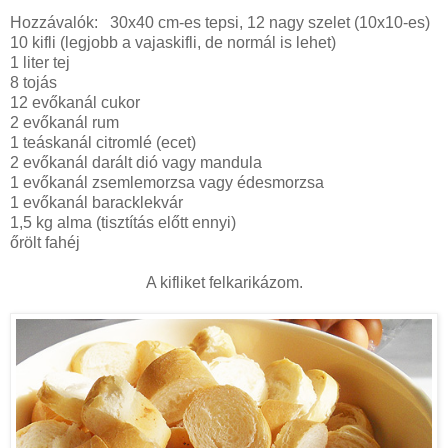
Hozzávalók: 30x40 cm-es tepsi, 12 nagy szelet (10x10-es)
10 kifli (legjobb a vajaskifli, de normál is lehet)
1 liter tej
8 tojás
12 evőkanál cukor
2 evőkanál rum
1 teáskanál citromlé (ecet)
2 evőkanál darált dió vagy mandula
1 evőkanál zsemlemorzsa vagy édesmorzsa
1 evőkanál baracklekvár
1,5 kg alma (tisztítás előtt ennyi)
őrölt fahéj
A kifliket felkarikázom.