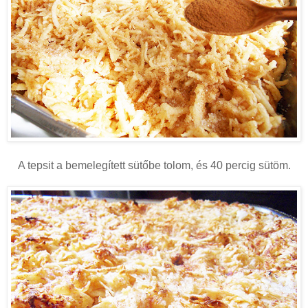
A tepsit a bemelegített sütőbe tolom, és 40 percig sütöm.