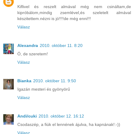
Kiflivel és reszelt almával még nem csináltam,de
kipróbálom,mindig zsemlével,és szeletelt almával
készitettem.nézni is jó!!!!de még enni!!!
Válasz
Alexandra
2010. október 11. 8:20
Ó, de szeretem!
Válasz
Bianka
2010. október 11. 9:50
Igazán mesteri és gyönyörű
Válasz
Andi/cuki
2010. október 12. 16:12
Csodaszép, a fiúk el lennének ájulva, ha kapnának!:-))
Válasz