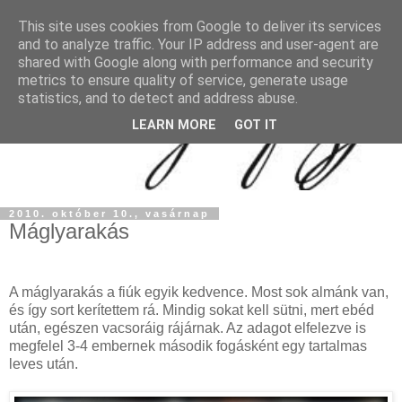
This site uses cookies from Google to deliver its services
and to analyze traffic. Your IP address and user-agent are
shared with Google along with performance and security
metrics to ensure quality of service, generate usage
statistics, and to detect and address abuse.
LEARN MORE
GOT IT
2010. október 10., vasárnap
Máglyarakás
A máglyarakás a fiúk egyik kedvence. Most sok almánk van,
és így sort kerítettem rá. Mindig sokat kell sütni, mert ebéd
után, egészen vacsoráig rájárnak. Az adagot elfelezve is
megfelel 3-4 embernek második fogásként egy tartalmas
leves után.