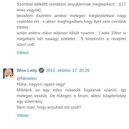
Szombat délelőtt csináltam anyukámnak meglepiként : )(17
éves vagyok)
bevallom őszintén amikor melegen megkóstoltam nagy
csalódás ért : s akkor megfogadtam hogy ilyet sem csinálok
többet
aztán estére mikor teljesen kihült nyamm : ) este 10kor is
megettem két naaagy szeletet : $ köszönöm a receptet
isteni volt!
Válasz
Wise Lady
2010. október 17. 20:26
@
Névtelen
Hűha, nagyon ügyes vagy!
Mifelénk ez egy édes második fogásnak számít, így
melegen esszük. De hidegen is finom, akkor tulajdonképp
egy sütemény.
Nem írtad, hogy anyukád mit szólt?
Válasz