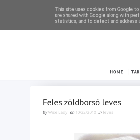
This site uses cookies from Google to d
are shared with Google along with perf
statistics, and to detect and address 
HOME
TA
Feles zöldborsó leves
by
Wise Lady
on
10/22/2010
in
leves