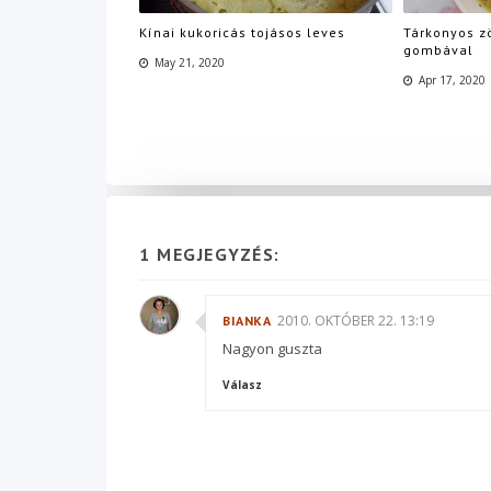
Kínai kukoricás tojásos leves
Tárkonyos z
gombával
May 21, 2020
Apr 17, 2020
1 MEGJEGYZÉS:
2010. OKTÓBER 22. 13:19
BIANKA
Nagyon guszta
Válasz