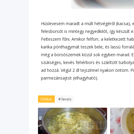
Húslevesem maradt a múlt hétvégéről (kacsa), ezt
felesborsót is mintegy negyedkilót, így készül
Felteszem főni. Amikor felforr, a keletkezett ha
karika póréhagymát teszek bele, és lassú forral
még a borsószemek közül sok egyben marad. Ez 
szükséges, kevés fehérbors és szárított turboly
ad hozzá. Végül 2 dl tejszínnel nyakon öntöm. Pi
parmezánsajtot (elhagyható).
Címke:
# leves