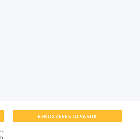
RENDSZERES OLVASÓK
ek
m.