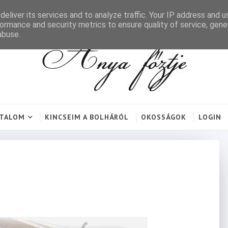
eliver its services and to analyze traffic. Your IP address and 
ormance and security metrics to ensure quality of service, gen
abuse.
RTALOM
KINCSEIM A BOLHÁRÓL
OKOSSÁGOK
LOGIN