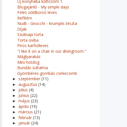
Új konyhába költözöm 1.
Blogajánló - My simple days
Feles zöldborsó leves
RefRém
Nudli - Gnocchi - Krumplis tészta
Díjak
Szülinapi torta
Torta oviba
Piros karfiolleves
"I like it on a chair in our diningroom."
Máglyarakás
Mini hotdog
Bundás sültalma
Gyömbéres-gombás csirkecomb
szeptember
(11)
►
augusztus
(14)
►
július
(4)
►
június
(22)
►
május
(23)
►
április
(19)
►
március
(21)
►
február
(13)
►
január
(24)
►