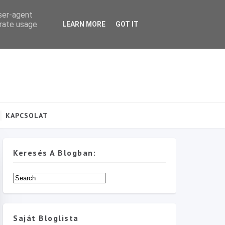
user-agent
erate usage
LEARN MORE
GOT IT
KAPCSOLAT
Keresés A Blogban:
Saját Bloglista