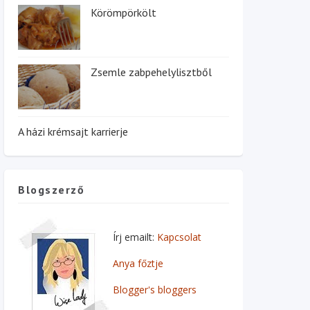
Körömpörkölt
Zsemle zabpehelylisztből
A házi krémsajt karrierje
Blogszerző
Írj emailt:
Kapcsolat
Anya főztje
Blogger's bloggers