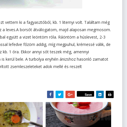
 vettem ki a fagyasztóból, kb. 1 liternyi volt. Találtam még
t ez a leves.A borsót átválogatom, majd alaposan megmosom.
bbal együtt a vizet leöntöm róla. Ráöntöm a húslevest, 2-3
ással lefedve főzöm addig, míg megpuhul, krémessé válik, de
kb. 1 óra. Ekkor annyi sót teszek még, amennyi
a is kerül bele. A turbolya enyhén ánizshoz hasonló zamatot
rított zsemleszeleteket adok mellé és reszelt
Save