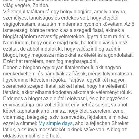
világ végére, Zalába.
Véletlenül találtam rá egy hölgy blogjára, amely annyira
személyes, tanulságos és érdekes volt, hogy elejétől
végigolvastam, s azután mindennap nyomon követtem. Az ő
ismeretségi körébe tartozik az a szegedi fiatal, akinek a
blogját ajánlom szíves figyelmetekbe. Így találtam rá én is.
Nem tudom, hogy örül-e majd neki, ha több olvasója lesz
ezáltal, de abból indulok ki, hogy valószínűleg azért ír
blogot, hogy megossza másokkal az életét és a gondolatait.
Ezért hát remélem, nem fog megharagudni.
Ebben a blogban egy olyan fiatalember ír, akit nagyon
megkedveltem, és bár ritkák az írások, mégis folyamatosan
figyelemmel követem régóta. Párjával együtt két nagyon
szerethető szegedi fiatal, akiket lehet, hogy ha véletlenül
látnánk, akkor elhamarkodottan alkotnánk véleményt róluk.
Érdemes a blogot az elejétől elolvasni, és a bejegyzések
egymásutánja kirajzol előttünk egy nehéz sorsot, valahol
képet kaphatunk arról, mi az, hogy élet, szerelem, zene,
vidámság, betegség, szív, szenvedés, fájdalom, s mindez
ezzel a címmel:
My simple days
, ahol a fejlécben Shreket
látjuk, a csúnya mocsárlakót, akinek szíve van. A blog az
oldalsávomból is elérhető.