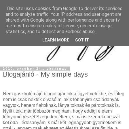
This site uses cookies from Google to deliver its services
and to analyze traffic. Your IP address and user-agent are
shared with Google along with performance and security
metrics to ensure quality of service, generate usage
statistics, and to detect and address abuse.
LEARN MORE
GOT IT
2010. október 24., vasárnap
Blogajánló - My simple days
Nem gasztrotémájú blogot ajánlok a figyelmetekbe, és főleg
nem is csak nektek olvasóim, akik többnyire családanyák
vagytok, hanem fiaitoknak, lányaitoknak és párotoknak is.
Nyílt titok, már többször megírtam, hogy eddigi életem
túlnyomó részét Szegeden éltem, s ma is ezer rokoni szál
köt oda - édesanyám, s már két legnagyobb gyermekem is
ott él -, engem csak elvetett az élet tíz évvel ezelőtt ide, a