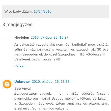
Wise Lady
dátum:
10/24/2010
3 megjegyzés:
Névtelen
2010. október 26. 15:27
Az ostyasütő vagyok, akit nem rég "tanítottál" meg piskótát
sütni és máglyarakást is készíteni és szegedi, aki 30 éve
nem Szegeden él, de közel Szegedhez,millió kötődéssel!!!
Véletlenek pedig nincsenek!!!
Válasz
Unknown
2010. október 26. 18:35
Szia Anya!
Zalaegerszegi vagyok, innen a világ végéről. Viszont
gyermekkorom nyarait Szeged mellett töltöttem, de laktam
is Szegeden négy évet. Értem amit írsz és érzem, amit
érzel erről. Soha nem fog változni.