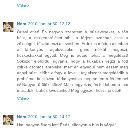
Válasz
Nóra
2010. január 30. 12:12
Óriási ötlet! Én nagyon szeretem a húsleveseket, a főtt
húst, a csirkeaprólékot stb.. a férjem azonban csak a
zöldséget, tésztát eszi a levesben. Érdekes módon azonban
a tárkonyos raguleveseket gond nélkül megeszi,
húskockákkal együtt. Meg is adtad tehát a megoldást!
Sokszor előfordul ugyanis, hogy a kukában végzi a főtt
csirke csontos apróléka, mert én egyedül nem eszem meg
annyi húst, előbb elfogy a leve... így viszont megoldódik a
probléma, kockázva, tárkonyosítva megetetem a férjemmel
is! Nagyon örülök, köszi! Már megyek is, és feldobom a mai
maradék libahús levesünket! Még egyszer köszi, jó ötlet!
Válasz
Nóra
2010. január 30. 14:17
Hm, nagyon finom lett! Ééés, elfogyott a hús is végre!