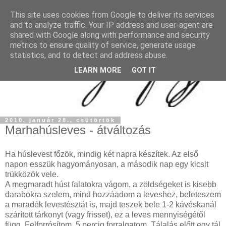
This site uses cookies from Google to deliver its services
and to analyze traffic. Your IP address and user-agent are
shared with Google along with performance and security
metrics to ensure quality of service, generate usage
statistics, and to detect and address abuse.
LEARN MORE
GOT IT
2010. január 28., csütörtök
Marhahúsleves - átváltozás
Ha húslevest főzök, mindig két napra készítek. Az első
napon esszük hagyományosan, a második nap egy kicsit
trükközök vele.
A megmaradt húst falatokra vágom, a zöldségeket is kisebb
darabokra szelem, mind hozzáadom a leveshez, beleteszem
a maradék levestésztát is, majd teszek bele 1-2 kávéskanál
szárított tárkonyt (vagy frisset), ez a leves mennyiségétől
függ. Felforrósítom, 5 percig forralgatom. Tálalás előtt egy tál