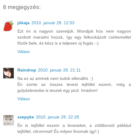
8 megjegyzés:
jókaja
2010. január 28. 12:53
Ezt mi is nagyon szeretjük. Mondjuk hús nem nagyon
szokott maradni hozzá, így egy felkockázott csirkemellet
főzök bele, és kész is a teljesen új fogás :-)
Válasz
Raindrop
2010. január 28. 21:11
Na ez az aminek nem tudok ellenállni. :)
Én szinte az összes levest tejföllel eszem, még a
gulyáslevesbe is teszek egy picit. Imádom!
Válasz
szepyke
2010. január 28. 22:28
Én is tejföllel eszem a leveseket, a zöldborsót például
tejföllel, citrommal! És milyen finomak így!:)