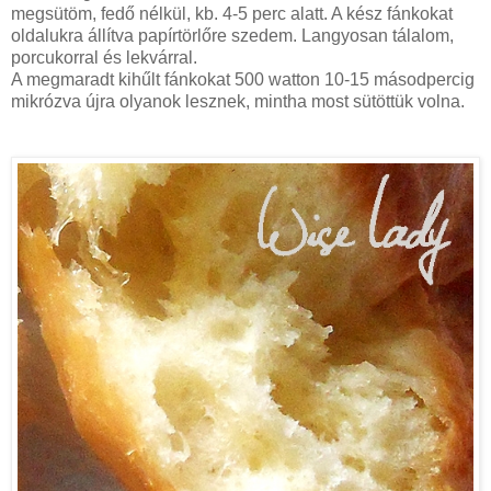
megsütöm, fedő nélkül, kb. 4-5 perc alatt. A kész fánkokat
oldalukra állítva papírtörlőre szedem. Langyosan tálalom,
porcukorral és lekvárral.
A megmaradt kihűlt fánkokat 500 watton 10-15 másodpercig
mikrózva újra olyanok lesznek, mintha most sütöttük volna.