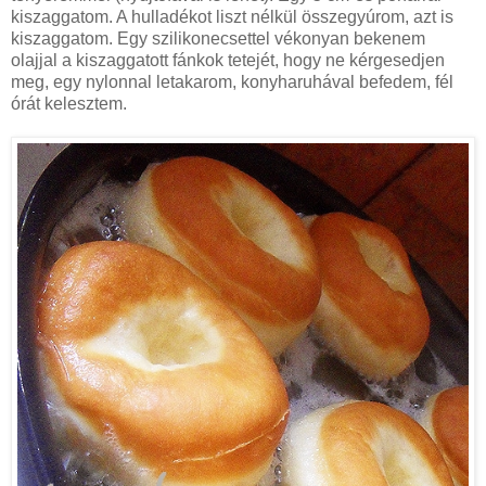
kiszaggatom. A hulladékot liszt nélkül összegyúrom, azt is
kiszaggatom. Egy szilikonecsettel vékonyan bekenem
olajjal a kiszaggatott fánkok tetejét, hogy ne kérgesedjen
meg, egy nylonnal letakarom, konyharuhával befedem, fél
órát kelesztem.