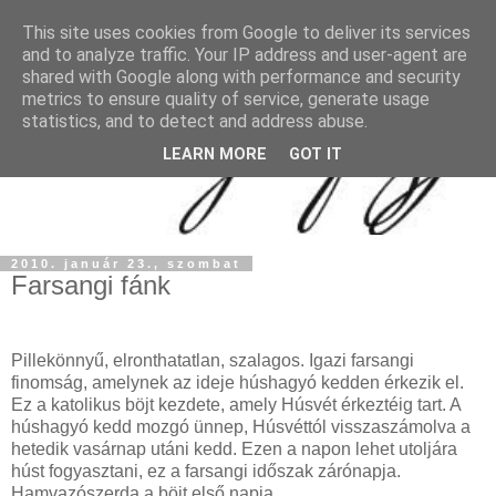
This site uses cookies from Google to deliver its services
and to analyze traffic. Your IP address and user-agent are
shared with Google along with performance and security
metrics to ensure quality of service, generate usage
statistics, and to detect and address abuse.
LEARN MORE
GOT IT
2010. január 23., szombat
Farsangi fánk
Pillekönnyű, elronthatatlan, szalagos. Igazi farsangi
finomság, amelynek az ideje húshagyó kedden érkezik el.
Ez a katolikus böjt kezdete, amely Húsvét érkeztéig tart. A
húshagyó kedd mozgó ünnep, Húsvéttól visszaszámolva a
hetedik vasárnap utáni kedd. Ezen a napon lehet utoljára
húst fogyasztani, ez a farsangi időszak zárónapja.
Hamvazószerda a böjt első napja.