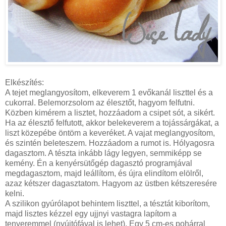
Elkészítés:
A tejet meglangyosítom, elkeverem 1 evőkanál liszttel és a
cukorral. Belemorzsolom az élesztőt, hagyom felfutni.
Közben kimérem a lisztet, hozzáadom a csipet sót, a sikért.
Ha az élesztő felfutott, akkor belekeverem a tojássárgákat, a
liszt közepébe öntöm a keveréket. A vajat meglangyosítom,
és szintén beleteszem. Hozzáadom a rumot is. Hólyagosra
dagasztom. A tészta inkább lágy legyen, semmiképp se
kemény. Én a kenyérsütőgép dagasztó programjával
megdagasztom, majd leállítom, és újra elindítom elölről,
azaz kétszer dagasztatom. Hagyom az üstben kétszeresére
kelni.
A szilikon gyúrólapot behintem liszttel, a tésztát kiborítom,
majd lisztes kézzel egy ujjnyi vastagra lapítom a
tenyeremmel (nyújtófával is lehet). Egy 5 cm-es pohárral