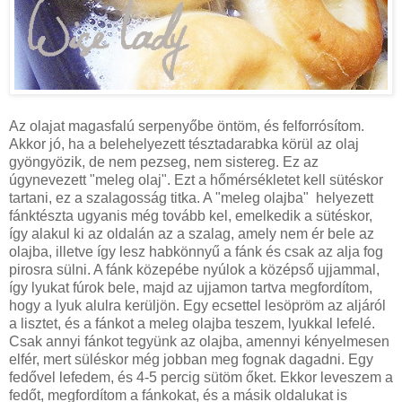
Az olajat magasfalú serpenyőbe öntöm, és felforrósítom.
Akkor jó, ha a belehelyezett tésztadarabka körül az olaj
gyöngyözik, de nem pezseg, nem sistereg. Ez az
úgynevezett "meleg olaj". Ezt a hőmérsékletet kell sütéskor
tartani, ez a szalagosság titka. A "meleg olajba" helyezett
fánktészta ugyanis még tovább kel, emelkedik a sütéskor,
így alakul ki az oldalán az a szalag, amely nem ér bele az
olajba, illetve így lesz habkönnyű a fánk és csak az alja fog
pirosra sülni. A fánk közepébe nyúlok a középső ujjammal,
így lyukat fúrok bele, majd az ujjamon tartva megfordítom,
hogy a lyuk alulra kerüljön. Egy ecsettel lesöpröm az aljáról
a lisztet, és a fánkot a meleg olajba teszem, lyukkal lefelé.
Csak annyi fánkot tegyünk az olajba, amennyi kényelmesen
elfér, mert süléskor még jobban meg fognak dagadni. Egy
fedővel lefedem, és 4-5 percig sütöm őket. Ekkor leveszem a
fedőt, megfordítom a fánkokat, és a másik oldalukat is