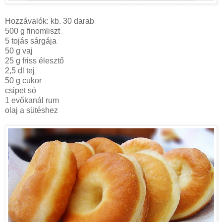
Hozzávalók: kb. 30 darab
500 g finomliszt
5 tojás sárgája
50 g vaj
25 g friss élesztő
2,5 dl tej
50 g cukor
csipet só
1 evőkanál rum
olaj a sütéshez