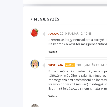
7 MEGJEGYZÉS:
2010. JANUÁR 12. 12:48
JÓKAJA
Szerencse, hogy nem voltam a környéke, 
Nagy profik a készítői, még penészutánz
Válasz
2010. JANUÁR 12. 14:5
WISE LADY
Ez nem műpenészmintás bél, hanem pen
töltöttünk műbélbe szalámit, nincs e
csemegeszalámi emészthető bélbe töltve,
Nagyon finom volt (és van) mindegyik, n
ilyet, mint felvágottat, s nem is híztunk 
Válasz