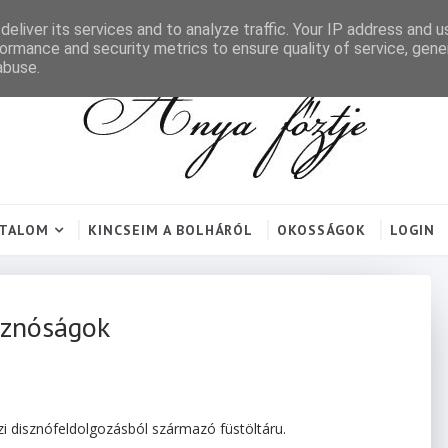
eliver its services and to analyze traffic. Your IP address and 
ormance and security metrics to ensure quality of service, gen
abuse.
RTALOM
KINCSEIM A BOLHÁRÓL
OKOSSÁGOK
LOGIN
sznóságok
i disznófeldolgozásból származó füstöltáru.