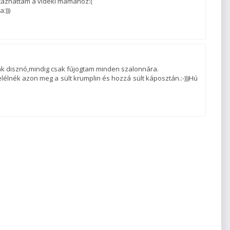
azhattam a vidéki mamához:(
:)))
k disznó,mindig csak fújogtam minden szalonnára.
lélnék azon meg a sült krumplin és hozzá sült káposztán.:-)))Hú