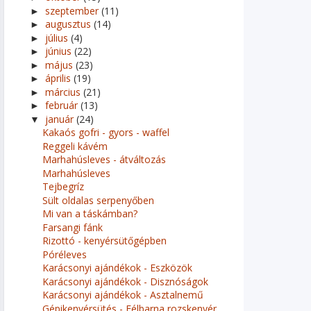
szeptember
(11)
►
augusztus
(14)
►
július
(4)
►
június
(22)
►
május
(23)
►
április
(19)
►
március
(21)
►
február
(13)
►
január
(24)
▼
Kakaós gofri - gyors - waffel
Reggeli kávém
Marhahúsleves - átváltozás
Marhahúsleves
Tejbegríz
Sült oldalas serpenyőben
Mi van a táskámban?
Farsangi fánk
Rizottó - kenyérsütőgépben
Póréleves
Karácsonyi ajándékok - Eszközök
Karácsonyi ajándékok - Disznóságok
Karácsonyi ajándékok - Asztalnemű
Gépikenyérsütés - Félbarna rozskenyér