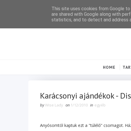
This site uses cookies from Google to d
are shared with Google along with perf
statistics, and to detect and address 
HOME
TA
Karácsonyi ajándékok - Di
by
Wise Lady
on
1/12/2010
in
egyéb
Anyósomtól kaptuk ezt a "túlélő" csomagot. Ház