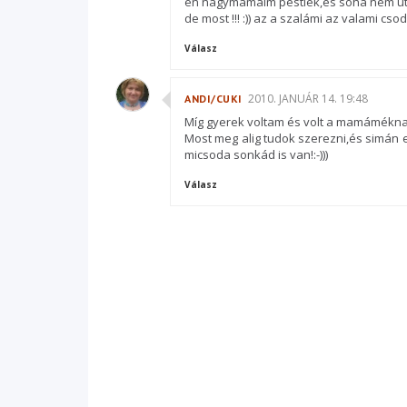
én nagymamáim pestiek,és soha nem ut
de most !!! :)) az a szalámi az valami csoda
Válasz
2010. JANUÁR 14. 19:48
ANDI/CUKI
Míg gyerek voltam és volt a mamámékna
Most meg alig tudok szerezni,és simán e
micsoda sonkád is van!:-)))
Válasz