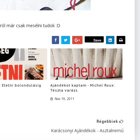
rról már csak mesélni tudok :D
Save
 Etetni bolondulásig
Ajándékot kaptam - Michel Roux:
Tészta varázs
Nov 19, 2011
Régebbiek
Karácsonyi Ajándékok - Asztalnemű