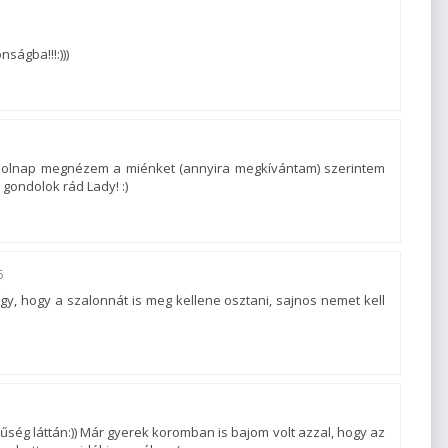
ságba!!!:)))
! Holnap megnézem a miénket (annyira megkívántam) szerintem
ondolok rád Lady! :)
5
y, hogy a szalonnát is meg kellene osztani, sajnos nemet kell
ség láttán:)) Már gyerek koromban is bajom volt azzal, hogy az