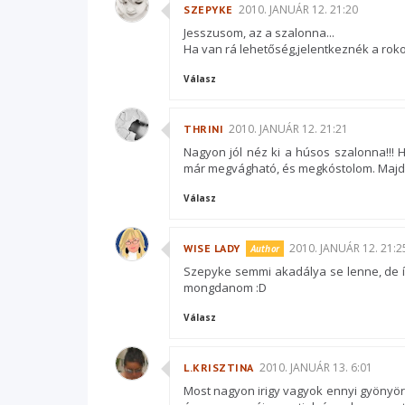
2010. JANUÁR 12. 21:20
SZEPYKE
Jesszusom, az a szalonna...
Ha van rá lehetőség,jelentkeznék a rokon
Válasz
2010. JANUÁR 12. 21:21
THRINI
Nagyon jól néz ki a húsos szalonna!!
már megvágható, és megkóstolom. Majd g
Válasz
2010. JANUÁR 12. 21:2
WISE LADY
Szepyke semmi akadálya se lenne, de íg
mongdanom :D
Válasz
2010. JANUÁR 13. 6:01
L.KRISZTINA
Most nagyon irigy vagyok ennyi gyönyörű