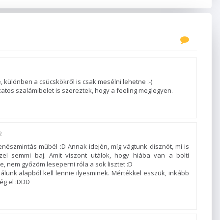
különben a csücskökről is csak mesélni lehetne :-)
atos szalámibelet is szereztek, hogy a feeling meglegyen.
2
észmintás műbél :D Annak idején, míg vágtunk disznót, mi is
zzel semmi baj. Amit viszont utálok, hogy hiába van a bolti
 nem győzöm leseperni róla a sok lisztet :D
álunk alapból kell lennie ilyesminek. Mértékkel esszük, inkább
még el :DDD