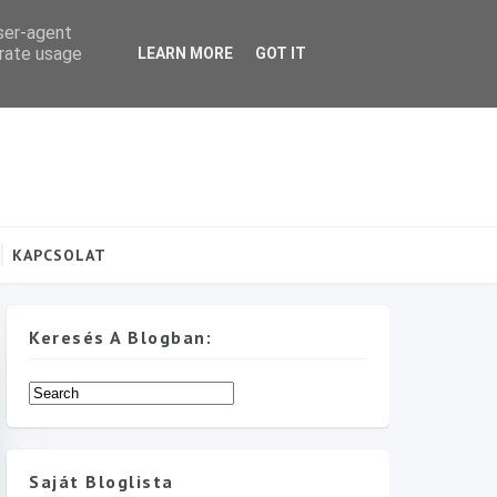
user-agent
erate usage
LEARN MORE
GOT IT
KAPCSOLAT
Keresés A Blogban:
Saját Bloglista