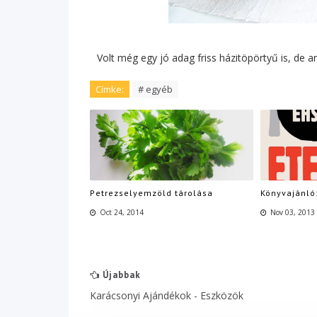
Volt még egy jó adag friss házitöpörtyű is, de a
Címke:
# egyéb
Petrezselyemzöld tárolása
Könyvajánló:
Oct 24, 2014
Nov 03, 2013
Újabbak
Karácsonyi Ajándékok - Eszközök