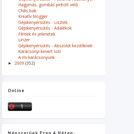
Hagymás, gombás pirított velő
Chilis bab
Kreatív blogger
Gépikenyérsütés - Lisztek
Gépikenyérsütés - Adalékok
Filmek és jelenetek
Linzer
Gépikenyérsütés - Abszolút kezdőknek
Karácsonyi kevert süti
A mi karácsonyunk
2009
(352)
►
Online
Népszerűek Ezen A Héten: