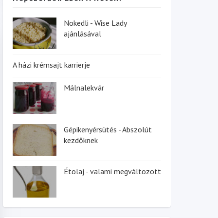
Nokedli - Wise Lady
ajánlásával
A házi krémsajt karrierje
Málnalekvár
Gépikenyérsütés - Abszolút
kezdőknek
Étolaj - valami megváltozott