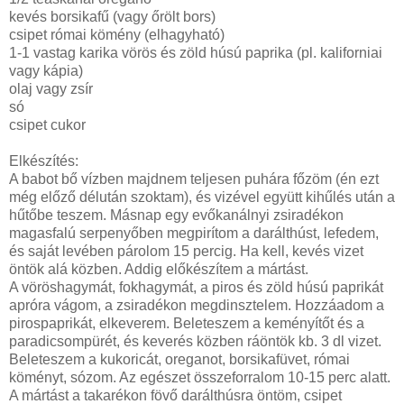
kevés borsikafű (vagy őrölt bors)
csipet római kömény (elhagyható)
1-1 vastag karika vörös és zöld húsú paprika (pl. kaliforniai
vagy kápia)
olaj vagy zsír
só
csipet cukor
Elkészítés:
A babot bő vízben majdnem teljesen puhára főzöm (én ezt
még előző délután szoktam), és vizével együtt kihűlés után a
hűtőbe teszem. Másnap egy evőkanálnyi zsiradékon
magasfalú serpenyőben megpirítom a darálthúst, lefedem,
és saját levében párolom 15 percig. Ha kell, kevés vizet
öntök alá közben. Addig előkészítem a mártást.
A vöröshagymát, fokhagymát, a piros és zöld húsú paprikát
apróra vágom, a zsiradékon megdinsztelem. Hozzáadom a
pirospaprikát, elkeverem. Beleteszem a keményítőt és a
paradicsompürét, és keverés közben ráöntök kb. 3 dl vizet.
Beleteszem a kukoricát, oreganot, borsikafüvet, római
köményt, sózom. Az egészet összeforralom 10-15 perc alatt.
A mártást a takarékon fövő darálthúsra öntöm, csipet