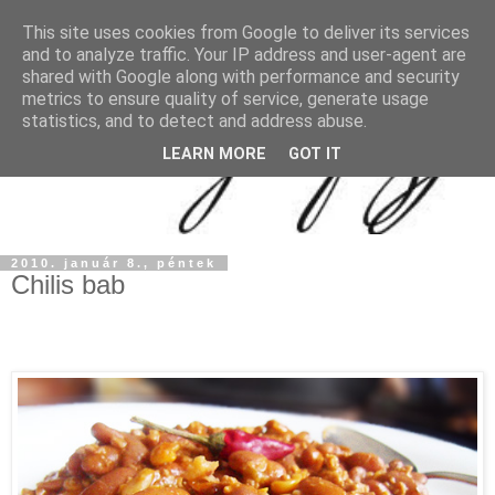
This site uses cookies from Google to deliver its services
and to analyze traffic. Your IP address and user-agent are
shared with Google along with performance and security
metrics to ensure quality of service, generate usage
statistics, and to detect and address abuse.
LEARN MORE
GOT IT
2010. január 8., péntek
Chilis bab