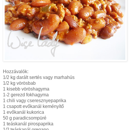
Hozzávalók:
1/2 kg darált sertés vagy marhahús
1/2 kg vörösbab
1 kisebb vöröshagyma
1-2 gerezd fokhagyma
1 chili vagy cseresznyepaprika
1 csapott evőkanál keményítő
1 evőkanál kukorica
50 g paradicsompüré
1 teáskanál pirospaprika
1/2 teáskanál oregano