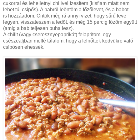
cukorral és lehelletnyi chilivel ízesítem (kisfiam miatt nem
lehet túl csípős). A babról leöntöm a főzőlevet, és a babot
is hozzáadom. Öntök még rá annyi vizet, hogy sűrű leve
legyen, visszateszem a fedőt, és még 15 percig főzöm együtt
(amíg a bab teljesen puha lesz).
A chilit (vagy cseresznyepaprikát) felaprítom, egy
csészealjban mellé tálalom, hogy a felnőttek kedvükre való
csípősen ehessék.