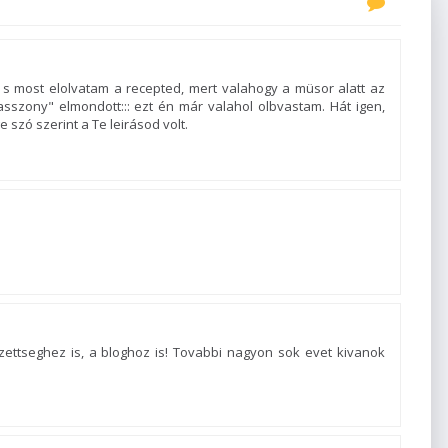
 s most elolvatam a recepted, mert valahogy a müsor alatt az
sszony" elmondott::: ezt én már valahol olbvastam. Hát igen,
szó szerint a Te leirásod volt.
zettseghez is, a bloghoz is! Tovabbi nagyon sok evet kivanok