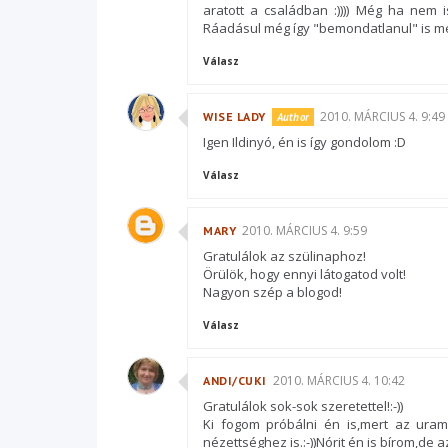
aratott a családban :)))) Még ha nem 
Ráadásul még így "bemondatlanul" is meg
Válasz
2010. MÁRCIUS 4. 9:49
WISE LADY
Igen Ildinyó, én is így gondolom :D
Válasz
2010. MÁRCIUS 4. 9:59
MARY
Gratulálok az szülinaphoz!
Örülök, hogy ennyi látogatod volt!
Nagyon szép a blogod!
Válasz
2010. MÁRCIUS 4. 10:42
ANDI/CUKI
Gratulálok sok-sok szeretettel!:-))
Ki fogom próbálni én is,mert az uram
nézettséghez is.:-))Nórit én is bírom,de a