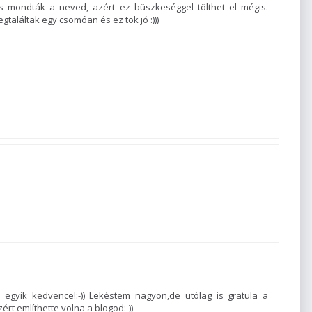
is mondták a neved, azért ez büszkeséggel tölthet el mégis.
találtak egy csomóan és ez tök jó :)))
 egyik kedvence!:-)) Lekéstem nagyon,de utólag is gratula a
zért említhette volna a blogod:-))