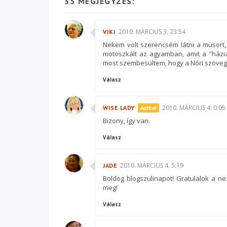
35 MEGJEGYZÉS:
2010. MÁRCIUS 3. 23:54
VIKI
Nekem volt szerencsém látni a müsort,
motoszkált az agyamban, amit a "házia
most szembesültem, hogy a Nóri szövege 
Válasz
2010. MÁRCIUS 4. 0:05
WISE LADY
Bizony, így van.
Válasz
2010. MÁRCIUS 4. 5:19
JADE
Boldog blogszulinapot! Gratulalok a ne
meg!
Válasz