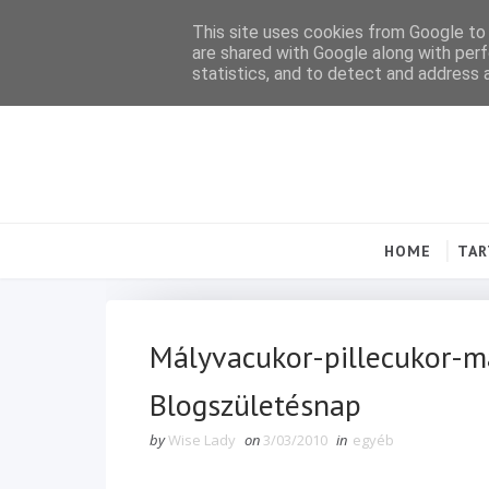
This site uses cookies from Google to d
are shared with Google along with perf
statistics, and to detect and address 
HOME
TA
Mályvacukor-pillecukor-m
Blogszületésnap
by
Wise Lady
on
3/03/2010
in
egyéb