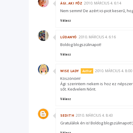
2010. MÁRCIUS 4. 6:14
ÁGI, AKI FŐZ
Nem semmi! De azért ici-picit keserű, ho
Válasz
2010. MÁRCIUS 4. 6:16
LÚDANYÓ
Boldog blogszülinapot!
Válasz
2010. MÁRCIUS 4. 8:00
WISE LADY
Köszönöm!
Ági: szerintem nekem is hoz ez népszer
sőt. Kedvelem Nórit.
Válasz
2010. MÁRCIUS 4. 8:43
SEDITH
Gratulálok én is! Boldog blogszülinapot!:
Válasz