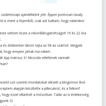
születésnapi ajándékként jött. Éppen pontosan tavaly
 Ki is ment a fejemből, csak azt tudtam, hogy valamikor
 este vettem észre a rekordlátogatottságot! 19 és 22 óra
.
óra és döbbenten látom rajta az 58-as számot. Megyek
al, hogy ennyien jártak ma nálam.
t épp március 3.! Micsoda véletlenek vannak!
rban?
ezető szó szerinti mondatokat idézett a blogomon lévő
eceptem alapján készítette a pillecukrot, és a felkonf
, hogy ezzel villantott a műsorban. Talán az is érdekesség,
gyunk :D