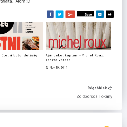
lálta... Álom :D
Save
 Etetni bolondulásig
Ajándékot kaptam - Michel Roux:
Tészta varázs
Nov 19, 2011
Régebbiek
Zöldborsós Tokány