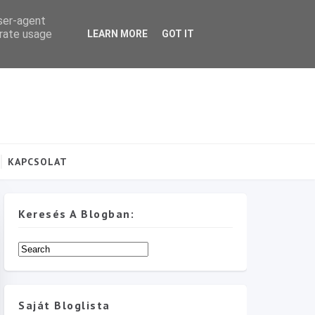
user-agent
erate usage
LEARN MORE
GOT IT
KAPCSOLAT
Keresés A Blogban:
Saját Bloglista