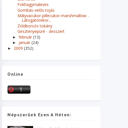
Fokhagymaleves
Gombás-velős tojás
Mályvacukor-pillecukor-marshmallow -
Látogatórekor...
Zöldborsós tokány
Gesztenyepüré - desszert
február
(13)
►
január
(24)
►
2009
(352)
►
Online
Népszerűek Ezen A Héten: