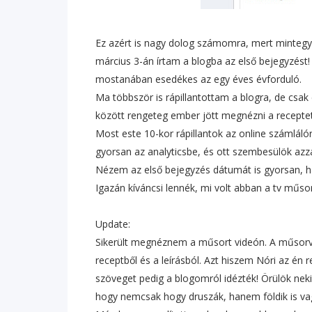
Ez azért is nagy dolog számomra, mert mintegy 
március 3-án írtam a blogba az első bejegyzést!
mostanában esedékes az egy éves évforduló.
Ma többször is rápillantottam a blogra, de csak
között rengeteg ember jött megnézni a receptet
Most este 10-kor rápillantok az online számlál
gyorsan az analyticsbe, és ott szembesülök azz
Nézem az első bejegyzés dátumát is gyorsan, há
Igazán kíváncsi lennék, mi volt abban a tv műso
Update:
Sikerült megnéznem a műsort videón. A műsorv
receptből és a leírásból. Azt hiszem Nóri az én r
szöveget pedig a blogomról idézték! Örülök neki
hogy nemcsak hogy druszák, hanem földik is va