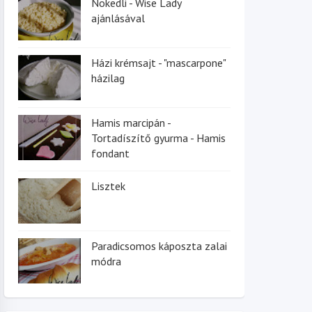
Nokedli - Wise Lady
ajánlásával
Házi krémsajt - "mascarpone"
házilag
Hamis marcipán -
Tortadíszítő gyurma - Hamis
fondant
Lisztek
Paradicsomos káposzta zalai
módra