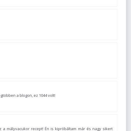
gtöbben a blogon, ez 1044 volt!
az a mályvacukor recept! Én is kipróbáltam már és nagy sikert