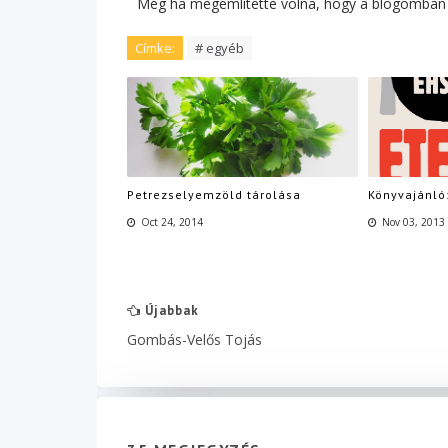
Még ha megemlítette volna, hogy a blogomban ta
Címke:
# egyéb
Petrezselyemzöld tárolása
Könyvajánló:
Oct 24, 2014
Nov 03, 2013
Újabbak
Gombás-Velős Tojás