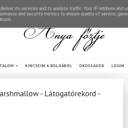
eliver its services and to analyze traffic. Your IP address and 
ormance and security metrics to ensure quality of service, gen
abuse.
RTALOM
KINCSEIM A BOLHÁRÓL
OKOSSÁGOK
LOGIN
arshmallow - Látogatórekord -