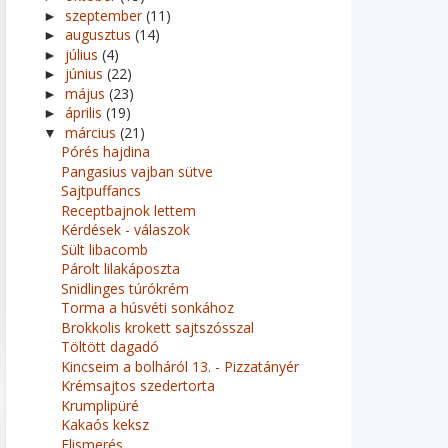
szeptember
(11)
►
augusztus
(14)
►
július
(4)
►
június
(22)
►
május
(23)
►
április
(19)
►
március
(21)
▼
Pórés hajdina
Pangasius vajban sütve
Sajtpuffancs
Receptbajnok lettem
Kérdések - válaszok
Sült libacomb
Párolt lilakáposzta
Snidlinges túrókrém
Torma a húsvéti sonkához
Brokkolis krokett sajtszósszal
Töltött dagadó
Kincseim a bolháról 13. - Pizzatányér
Krémsajtos szedertorta
Krumplipüré
Kakaós keksz
Elismerés