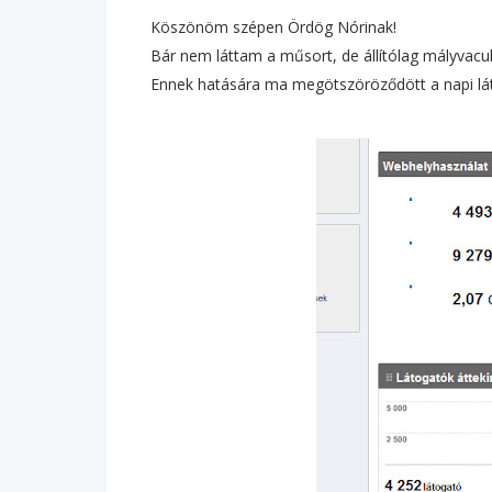
Köszönöm szépen Ördög Nórinak!
Bár nem láttam a műsort, de állítólag mályvacuk
Ennek hatására ma megötszöröződött a napi l