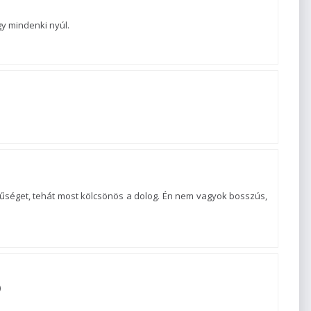
gy mindenki nyúl.
űséget, tehát most kölcsönös a dolog. Én nem vagyok bosszús,
)