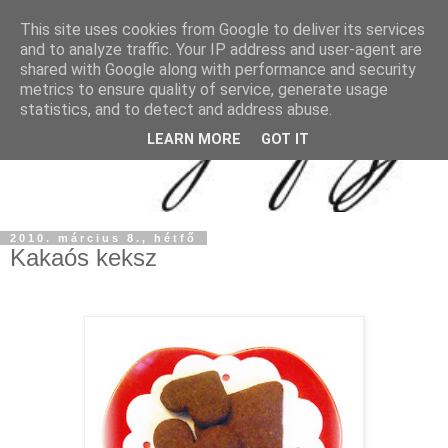
This site uses cookies from Google to deliver its services
and to analyze traffic. Your IP address and user-agent are
shared with Google along with performance and security
metrics to ensure quality of service, generate usage
statistics, and to detect and address abuse.
LEARN MORE
GOT IT
2010. március 8., hétfő
Kakaós keksz