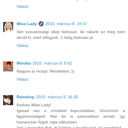
Válasz
Wise Lady
2010. március 8. 19:47
Van szavatossági ideje biztosan, de nálunk ez még nem
derült ki, mert elfogyott. 1 hétig biztosan jó.
Válasz
Mónika
2010. március 9. 8:42
Nagyon jó recept. Mentettem.:))
Válasz
Raindrop
2010. március 9. 16:30
Kedves Wise Lady!
Igazad van a címekkel kapcsolatban, köszönöm a
figyelmességed. Már én is szenvedtem emiatt, így
hamarosan fogok rajta változtatni.
Ami a krokettet illeti, itt küldöm a hivatkozást, ha gondolod.