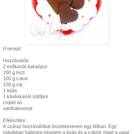
A recept:
Hozzávalók:
2 evőkanál kakaópor
200 g liszt
100 g cukor
100 g vaj
1 tojás
1 kávéskanál sütőpor
csipet só
vaníliakivonat
Elkészítés:
A száraz hozzávalókat összekeverem egy tálban. Egy
másikban habosra mixelem a tojás és a cukrot, majd a vajat