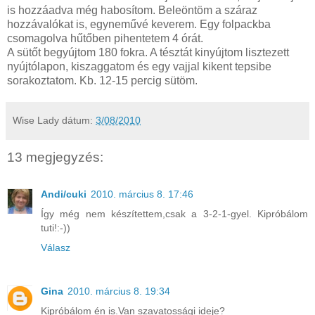
is hozzáadva még habosítom. Beleöntöm a száraz
hozzávalókat is, egyneművé keverem. Egy folpackba
csomagolva hűtőben pihentetem 4 órát.
A sütőt begyújtom 180 fokra. A tésztát kinyújtom lisztezett
nyújtólapon, kiszaggatom és egy vajjal kikent tepsibe
sorakoztatom. Kb. 12-15 percig sütöm.
Wise Lady
dátum:
3/08/2010
13 megjegyzés:
Andi/cuki
2010. március 8. 17:46
Így még nem készítettem,csak a 3-2-1-gyel. Kipróbálom
tuti!:-))
Válasz
Gina
2010. március 8. 19:34
Kipróbálom én is.Van szavatossági ideje?