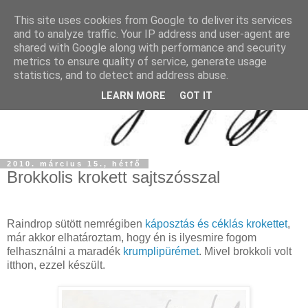
This site uses cookies from Google to deliver its services
and to analyze traffic. Your IP address and user-agent are
shared with Google along with performance and security
metrics to ensure quality of service, generate usage
statistics, and to detect and address abuse.
LEARN MORE
GOT IT
2010. március 15., hétfő
Brokkolis krokett sajtszósszal
Raindrop sütött nemrégiben
káposztás és céklás krokettet
,
már akkor elhatároztam, hogy én is ilyesmire fogom
felhasználni a maradék
krumplipürémet
. Mivel brokkoli volt
itthon, ezzel készült.