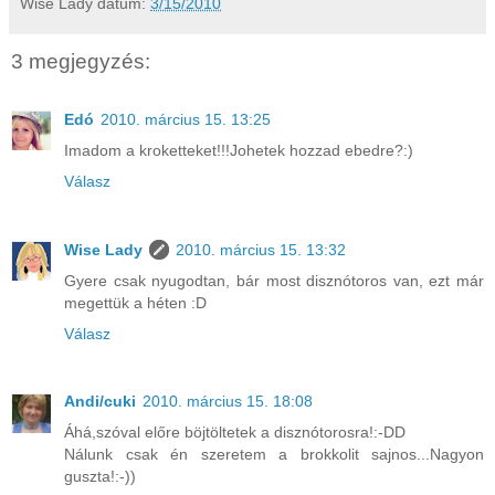
Wise Lady
dátum:
3/15/2010
3 megjegyzés:
Edó
2010. március 15. 13:25
Imadom a kroketteket!!!Johetek hozzad ebedre?:)
Válasz
Wise Lady
2010. március 15. 13:32
Gyere csak nyugodtan, bár most disznótoros van, ezt már
megettük a héten :D
Válasz
Andi/cuki
2010. március 15. 18:08
Áhá,szóval előre böjtöltetek a disznótorosra!:-DD
Nálunk csak én szeretem a brokkolit sajnos...Nagyon
guszta!:-))