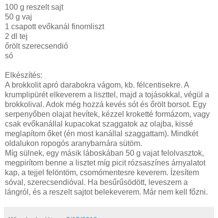
100 g reszelt sajt
50 g vaj
1 csapott evőkanál finomliszt
2 dl tej
őrölt szerecsendió
só
Elkészítés:
A brokkolit apró darabokra vágom, kb. félcentisekre. A
krumplipürét elkeverem a liszttel, majd a tojásokkal, végül a
brokkolival. Adok még hozzá kevés sót és őrölt borsot. Egy
serpenyőben olajat hevítek, kézzel kroketté formázom, vagy
csak evőkanállal kupacokat szaggatok az olajba, kissé
meglapítom őket (én most kanállal szaggattam). Mindkét
oldalukon ropogós aranybarnára sütöm.
Míg sülnek, egy másik láboskában 50 g vajat felolvasztok,
megpirítom benne a lisztet míg picit rózsaszínes árnyalatot
kap, a tejjel felöntöm, csomómentesre keverem. Ízesítem
sóval, szerecsendióval. Ha besűrűsödött, leveszem a
lángról, és a reszelt sajtot belekeverem. Már nem kell főzni.