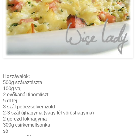
Hozzávalók:
500g száraztészta
100g vaj
2 evőkanál finomliszt
5 dl tej
3 szál petrezselyemzöld
2-3 szál újhagyma (vagy fél vöröshagyma)
2 gerezd fokhagyma
300g csirkemellsonka
só