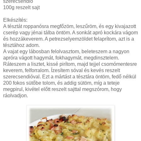
szerecsendió
100g reszelt sajt
Elkészítés:
A tésztát roppanósra megfőzöm, leszűröm, és egy kivajazott
cserép vagy jénai tálba öntöm. A sonkát apró kockára vágom
és hozzákeverem. A petrezselyemzöldet felaprítom, azt is a
tésztához adom.
A vajat egy lábosban felolvasztom, beleteszem a nagyon
apróra vágott hagymát, fokhagymát, megdinsztelem.
Ráteszem a lisztet, kissé pirítom, majd tejjel csomómentesre
keverem, felforralom. Ízesítem sóval és kevés reszelt
szerecsendióval. Ezt a mártást a tésztára öntöm, fedő nélkül
200 fokos sütőbe tolom, és addig sütöm, míg a teteje
megpirul, kivétel előtt reszelt sajttal megszórom, hogy
ráolvadjon.