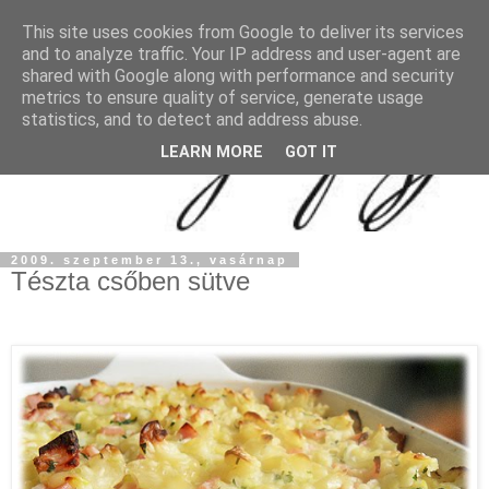
This site uses cookies from Google to deliver its services
and to analyze traffic. Your IP address and user-agent are
shared with Google along with performance and security
metrics to ensure quality of service, generate usage
statistics, and to detect and address abuse.
LEARN MORE
GOT IT
2009. szeptember 13., vasárnap
Tészta csőben sütve