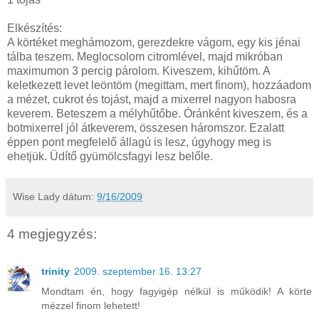
Elkészítés:
A körtéket meghámozom, gerezdekre vágom, egy kis jénai
tálba teszem. Meglocsolom citromlével, majd mikróban
maximumon 3 percig párolom. Kiveszem, kihűtöm. A
keletkezett levet leöntöm (megittam, mert finom), hozzáadom
a mézet, cukrot és tojást, majd a mixerrel nagyon habosra
keverem. Beteszem a mélyhűtőbe. Óránként kiveszem, és a
botmixerrel jól átkeverem, összesen háromszor. Ezalatt
éppen pont megfelelő állagú is lesz, úgyhogy meg is
ehetjük. Üdítő gyümölcsfagyi lesz belőle.
Wise Lady
dátum:
9/16/2009
4 megjegyzés:
trinity
2009. szeptember 16. 13:27
Mondtam én, hogy fagyigép nélkül is működik! A körte
mézzel finom lehetett!