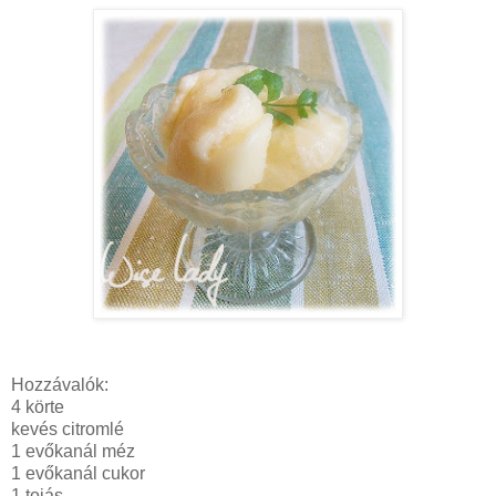
Hozzávalók:
4 körte
kevés citromlé
1 evőkanál méz
1 evőkanál cukor
1 tojás