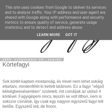
This site uses cookies from Google to deliver its services
and to analyze traffic. Your IP address and user-agent are
shared with Google along with performance and security
metrics to ensure quality of service, generate usage
statistics, and to detect and address abuse.
LEARN MORE
GOT IT
2009. szeptember 16., szerda
Körtefagyi
Sok körtét kaptam mostanság, és mivel nem lehet sokáig
eltartani, mindenfélét ki kellett találnom. Ez a fagyi "végső
kétségbeesésemben" született, mit csináljak az utolsó 4
körtével. Fagyigépem nincs, tejszín se volt itthon, nem is
sokszor csinálok, így csak egy nagyon egyszerű fagyi lett
belőle. Egyszerű lett, de finom.