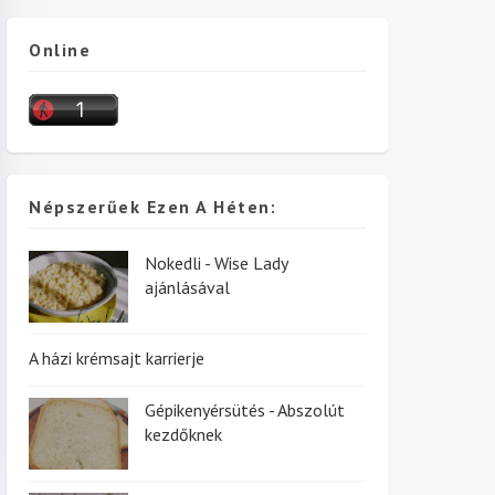
Online
Népszerűek Ezen A Héten:
Nokedli - Wise Lady
ajánlásával
A házi krémsajt karrierje
Gépikenyérsütés - Abszolút
kezdőknek