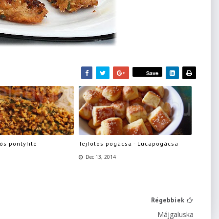
Save
iós pontyfilé
Tejfölös pogácsa - Lucapogácsa
Dec 13, 2014
Régebbiek
Májgaluska