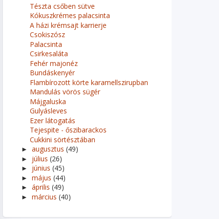
Tészta csőben sütve
Kókuszkrémes palacsinta
A házi krémsajt karrierje
Csokiszósz
Palacsinta
Csirkesaláta
Fehér majonéz
Bundáskenyér
Flambírozott körte karamellszirupban
Mandulás vörös sügér
Májgaluska
Gulyásleves
Ezer látogatás
Tejespite - őszibarackos
Cukkini sörtésztában
augusztus
(49)
►
július
(26)
►
június
(45)
►
május
(44)
►
április
(49)
►
március
(40)
►