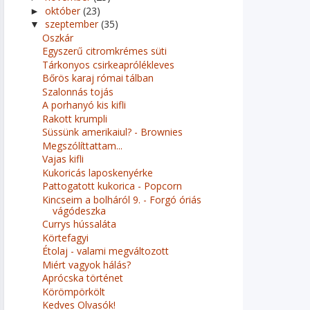
október
(23)
►
szeptember
(35)
▼
Oszkár
Egyszerű citromkrémes süti
Tárkonyos csirkeaprólékleves
Bőrös karaj római tálban
Szalonnás tojás
A porhanyó kis kifli
Rakott krumpli
Süssünk amerikaiul? - Brownies
Megszólíttattam...
Vajas kifli
Kukoricás laposkenyérke
Pattogatott kukorica - Popcorn
Kincseim a bolháról 9. - Forgó óriás
vágódeszka
Currys hússaláta
Körtefagyi
Étolaj - valami megváltozott
Miért vagyok hálás?
Aprócska történet
Körömpörkölt
Kedves Olvasók!