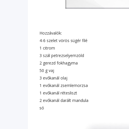
Hozzávalók:
4-6 szelet vörös sügér filé
1 citrom
3 szál petrezselyemzöld
2 gerezd fokhagyma
50 g vaj
3 evőkanál olaj
1 evőkanál zsemlemorzsa
1 evőkanál rétesliszt
2 evőkanál darált mandula
só