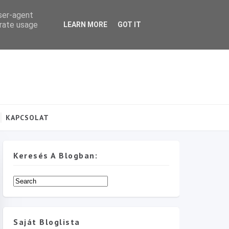
user-agent
erate usage
LEARN MORE
GOT IT
KAPCSOLAT
Keresés A Blogban:
Saját Bloglista