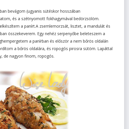
zában bevágom (ugyanis sütéskor hosszában
lgatom, és a szétnyomott fokhagymával bedörzsölöm.
lkészítem a panírt.A zsemlemorzsát, lisztet, a mandulát és
érban összekeverem. Egy nehéz serpenyőbe beleteszem a
 meghempergetem a panírban és először a nem bőrös oldalán
dítom a bőrös oldalára, és ropogós pirosra sütöm. Lapáttal
y, de nagyon finom, ropogós.