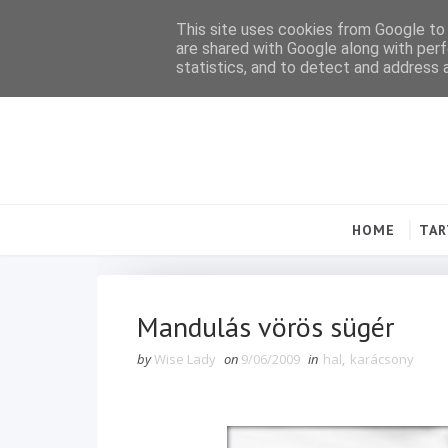
This site uses cookies from Google to d
are shared with Google along with perf
statistics, and to detect and address 
HOME
TA
Mandulás vörös sügér
by
Wise Lady
on
9/06/2009
in
hal
,
karácsony