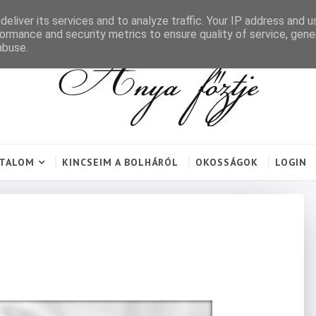
eliver its services and to analyze traffic. Your IP address and 
ormance and security metrics to ensure quality of service, gen
abuse.
RTALOM
KINCSEIM A BOLHÁRÓL
OKOSSÁGOK
LOGIN