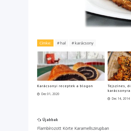
Címke:
# hal
# karácsony
Karácsonyi receptek a blogon
Tejszínes, d
karácsonyra
Dec 01, 2020
Dec 14, 2014
Újabbak
Flambírozott Körte Karamellszirupban