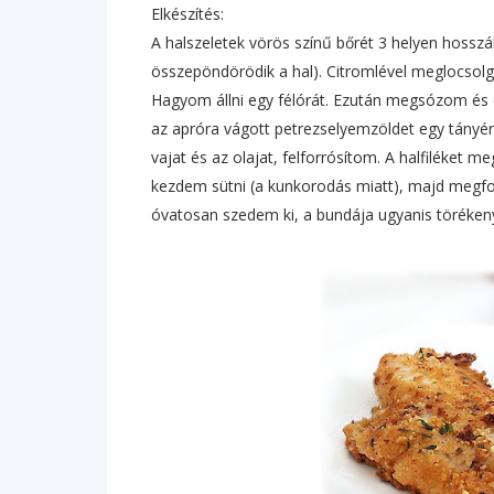
Elkészítés:
A halszeletek vörös színű bőrét 3 helyen hoss
összepöndörödik a hal). Citromlével meglocso
Hagyom állni egy félórát. Ezután megsózom és e
az apróra vágott petrezselyemzöldet egy tány
vajat és az olajat, felforrósítom. A halfiléket
kezdem sütni (a kunkorodás miatt), majd megfor
óvatosan szedem ki, a bundája ugyanis töréken