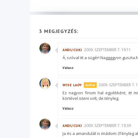
3 MEGJEGYZÉS:
2009. SZEPTEMBER 7. 19:11
ANDI/CUKI
Á, szóval itt a sügér! Naggggyon guszta
Válasz
2009. SZEPTEMBER 7. 1
WISE LADY
Ez nagyon finom hal egyébként, itt 
körtével isteni volt, de tényleg.
Válasz
2009. SZEPTEMBER 7. 19:39
ANDI/CUKI
Ja és a amandulát is imádom:-)Tényleg a