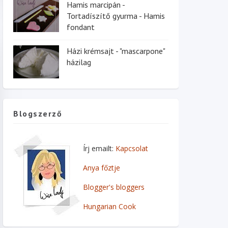
Hamis marcipán -
Tortadíszítő gyurma - Hamis
fondant
Házi krémsajt - "mascarpone"
házilag
Blogszerző
Írj emailt:
Kapcsolat
Anya főztje
Blogger's bloggers
Hungarian Cook