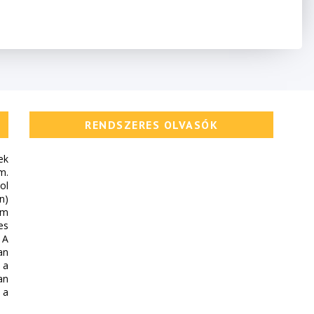
RENDSZERES OLVASÓK
ek
m.
ol
n)
em
es
 A
an
 a
an
 a