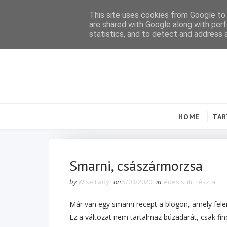
This site uses cookies from Google to d
are shared with Google along with perf
statistics, and to detect and address 
HOME
TA
Smarni, császármorzsa
by
Wise Lady
on
5/03/2020
in
édes süti
,
tészta
Már van egy smarni recept a blogon, amely feler
Ez a változat nem tartalmaz búzadarát, csak fi