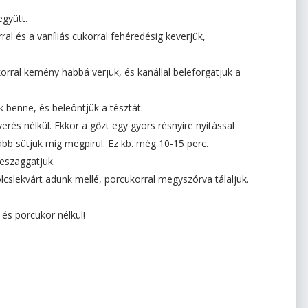
együtt.
rral és a vaníliás cukorral fehéredésig keverjük,
korral kemény habbá verjük, és kanállal beleforgatjuk a
k benne, és beleöntjük a tésztát.
verés nélkül. Ekkor a gőzt egy gyors résnyire nyitással
ább sütjük míg megpirul. Ez kb. még 10-15 perc.
zeszaggatjuk.
cslekvárt adunk mellé, porcukorral megyszórva tálaljuk.
és porcukor nélkül!