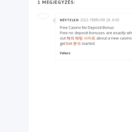
1 MEGJEGYZÉS:
2022. FEBRUÁR 28. 6:00
NÉVTELEN
Free Casino No Deposit Bonus
Free no deposit bonuses are exactly wh
out
해외 배팅 사이트
about a new casino 
get
bet 분석
started.
Válasz