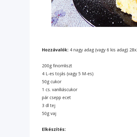
Hozzávalók:
4 nagy adag (vagy 6 kis adag) 28x
200g finomliszt
4 L-es tojás (vagy 5 M-es)
50g cukor
1 cs. vaníliáscukor
pár csepp ecet
3 dl tej
50g vaj
Elkészítés: