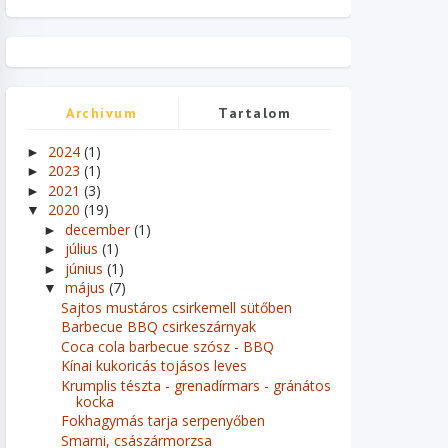
Archívum
Tartalom
2024
(1)
►
2023
(1)
►
2021
(3)
►
2020
(19)
▼
december
(1)
►
július
(1)
►
június
(1)
►
május
(7)
▼
Sajtos mustáros csirkemell sütőben
Barbecue BBQ csirkeszárnyak
Coca cola barbecue szósz - BBQ
Kínai kukoricás tojásos leves
Krumplis tészta - grenadírmars - gránátos
kocka
Fokhagymás tarja serpenyőben
Smarni, császármorzsa