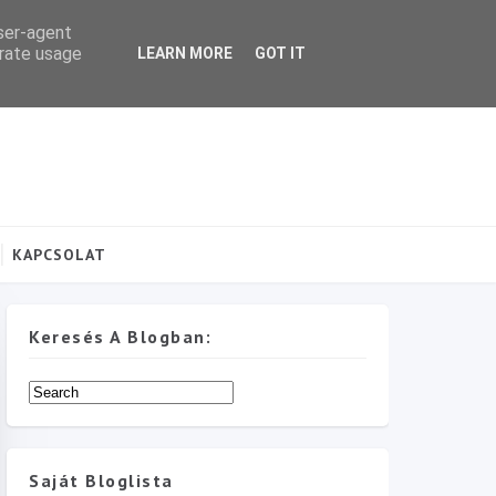
user-agent
erate usage
LEARN MORE
GOT IT
KAPCSOLAT
Keresés A Blogban:
Saját Bloglista