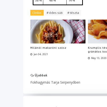
38 %
48 %
14 %
Címke:
# édes süti
# tészta
Milánói makaróni szósz
Krumplis tés
gránátos ko
Jan 04, 2021
May 13, 2020
Újabbak
Fokhagymás Tarja Serpenyőben