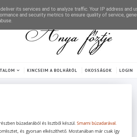
eliver its services and to analyze traffic. Your IP address and 
ormance and security metrics to ensure quality of service, gen
abuse.
RTALOM
KINCSEIM A BOLHÁRÓL
OKOSSÁGOK
LOGIN
észben búzadarából és lisztből készül.
Smarni búzadarával.
nomlisztet, és gyorsan elkészíthető. Mostanában már csak így