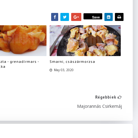
Save
zta - grenadírmars -
Smarni, császármorzsa
cka
May 03, 2020
Régebbiek
Majorannás Csirkemáj