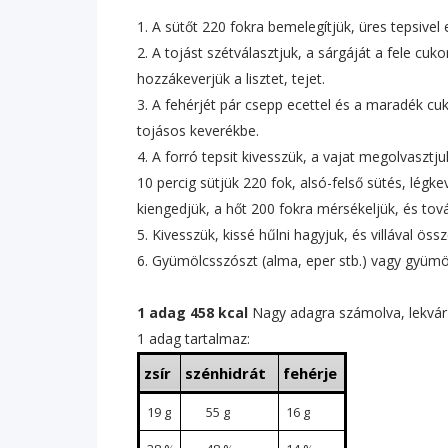
1. A sütőt 220 fokra bemelegítjük, üres tepsivel 
2. A tojást szétválasztjuk, a sárgáját a fele cuko
hozzákeverjük a lisztet, tejet.
3. A fehérjét pár csepp ecettel és a maradék cu
tojásos keverékbe.
4. A forró tepsit kivesszük, a vajat megolvasztju
10 percig sütjük 220 fok, alsó-felső sütés, légke
kiengedjük, a hőt 200 fokra mérsékeljük, és tov
5. Kivesszük, kissé hűlni hagyjuk, és villával öss
6. Gyümölcsszószt (alma, eper stb.) vagy gyümöl
1 adag 458 kcal
Nagy adagra számolva, lekvár 
1 adag tartalmaz:
zsír
szénhidrát
fehérje
19 g
55 g
16 g