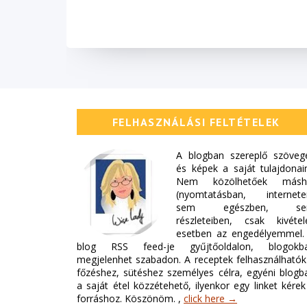
FELHASZNÁLÁSI FELTÉTELEK
A blogban szereplő szöveg
és képek a saját tulajdonai
Nem közölhetőek másh
(nyomtatásban, internete
sem egészben, s
részleteiben, csak kivétel
esetben az engedélyemmel.
blog RSS feed-je gyűjtőoldalon, blogokb
megjelenhet szabadon. A receptek felhasználhatók
főzéshez, sütéshez személyes célra, egyéni blogb
a saját étel közzétehető, ilyenkor egy linket kérek
forráshoz. Köszönöm. ,
click here →