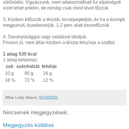
sűrűsödni. Vigyázzunk, mert odakozmálhat! Az elpárolgott
vizet lehet pótolni, de mindig csak rövid lével főzzük.
3. Közben kifőzzük a tésztát, lecsepegtetjük, és ha a krumpli
megpuhult, öszekeverjük, 1-2 perc alatt összefőzzük.
4. Savanyúsággal vagy salátával tálaljuk.
Frissen jó, mert állás közben a tészta felszívja a szaftot.
1 adag 535 kcal
1 adag tartalmaz:
zsír
szénhidrát
fehérje
10 g
95 g
16 g
16 %
72 %
12 %
Wise Lady
dátum:
5/13/2020
Nincsenek megjegyzések:
Megjegyzés küldése