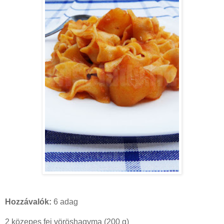
Hozzávalók:
6 adag
2 közepes fej vöröshagyma (200 g)