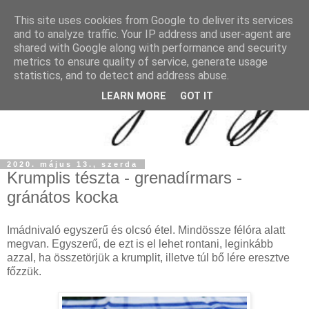
This site uses cookies from Google to deliver its services
and to analyze traffic. Your IP address and user-agent are
shared with Google along with performance and security
metrics to ensure quality of service, generate usage
statistics, and to detect and address abuse.
LEARN MORE
GOT IT
2020. május 13., szerda
Krumplis tészta - grenadírmars -
gránátos kocka
Imádnivaló egyszerű és olcsó étel. Mindössze félóra alatt
megvan. Egyszerű, de ezt is el lehet rontani, leginkább
azzal, ha összetörjük a krumplit, illetve túl bő lére eresztve
főzzük.