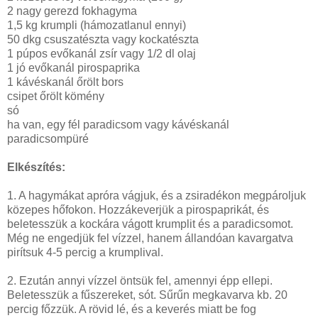
2 nagy gerezd fokhagyma
1,5 kg krumpli (hámozatlanul ennyi)
50 dkg csuszatészta vagy kockatészta
1 púpos evőkanál zsír vagy 1/2 dl olaj
1 jó evőkanál pirospaprika
1 kávéskanál őrölt bors
csipet őrölt kömény
só
ha van, egy fél paradicsom vagy kávéskanál
paradicsompüré
Elkészítés:
1. A hagymákat apróra vágjuk, és a zsiradékon megpároljuk
közepes hőfokon. Hozzákeverjük a pirospaprikát, és
beletesszük a kockára vágott krumplit és a paradicsomot.
Még ne engedjük fel vízzel, hanem állandóan kavargatva
pirítsuk 4-5 percig a krumplival.
2. Ezután annyi vízzel öntsük fel, amennyi épp ellepi.
Beletesszük a fűszereket, sót. Sűrűn megkavarva kb. 20
percig főzzük. A rövid lé, és a keverés miatt be fog