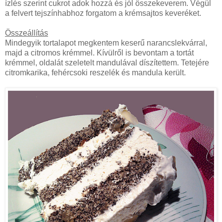
ízlés szerint cukrot adok hozzá és jól összekeverem. Végül
a felvert tejszínhabhoz forgatom a krémsajtos keveréket.
Összeállítás
Mindegyik tortalapot megkentem keserű narancslekvárral,
majd a citromos krémmel. Kívülről is bevontam a tortát
krémmel, oldalát szeletelt mandulával díszítettem. Tetejére
citromkarika, fehércsoki reszelék és mandula került.