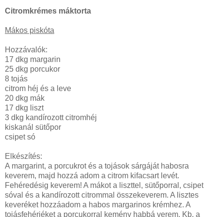
Citromkrémes máktorta
Mákos piskóta
Hozzávalók:
17 dkg margarin
25 dkg porcukor
8 tojás
citrom héj és a leve
20 dkg mák
17 dkg liszt
3 dkg kandírozott citromhéj
kiskanál sütőpor
csipet só
Elkészítés:
A margarint, a porcukrot és a tojások sárgáját habosra
keverem, majd hozzá adom a citrom kifacsart levét.
Fehéredésig keverem! A mákot a liszttel, sütőporral, csipet
sóval és a kandírozott citrommal összekeverem. A lisztes
keveréket hozzáadom a habos margarinos krémhez. A
tojásfehérjéket a porcukorral kemény habbá verem. Kb. a