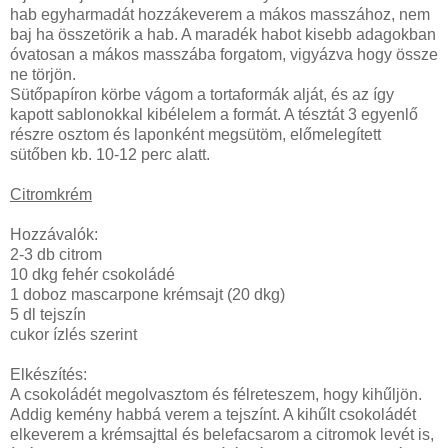
hab egyharmadát hozzákeverem a mákos masszához, nem
baj ha összetörik a hab. A maradék habot kisebb adagokban
óvatosan a mákos masszába forgatom, vigyázva hogy össze
ne törjön.
Sütőpapíron körbe vágom a tortaformák alját, és az így
kapott sablonokkal kibélelem a formát. A tésztát 3 egyenlő
részre osztom és laponként megsütöm, előmelegített
sütőben kb. 10-12 perc alatt.
Citromkrém
Hozzávalók:
2-3 db citrom
10 dkg fehér csokoládé
1 doboz mascarpone krémsajt (20 dkg)
5 dl tejszín
cukor ízlés szerint
Elkészítés:
A csokoládét megolvasztom és félreteszem, hogy kihűljön.
Addig kemény habbá verem a tejszínt. A kihűlt csokoládét
elkeverem a krémsajttal és belefacsarom a citromok levét is,