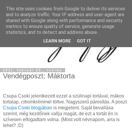
This site uses cookies from Google to deliver its services
and to analyze traffic. Your IP address and user-agent are
shared with Google along with performance and security
metrics to ensure quality of service, generate usage
statistics, and to detect and address abuse.
LEARN MORE
GOT IT
2011. február 23., szerda
Vendégposzt: Máktorta
Csupa Csoki jelentkezett ezzel a szülinapi tortával, mákos
tortalap, citromkrémmel töltve. Nagyszerű párosítás. A poszt
Csupa Csoki blogjában
is megjelent. Saját bevallása
szerint, még kezdőnek vallja magát, de ezt a tortát én is
szívesen elfogadtam volna. (Most volt névnapom, arra is
lehet? :D)