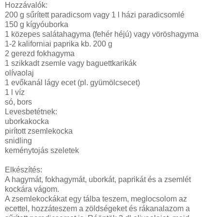
Hozzávalók:
200 g sűrített paradicsom vagy 1 l házi paradicsomlé
150 g kígyóuborka
1 közepes salátahagyma (fehér héjú) vagy vöröshagyma
1-2 kaliforniai paprika kb. 200 g
2 gerezd fokhagyma
1 szikkadt zsemle vagy baguettkarikák
olívaolaj
1 evőkanál lágy ecet (pl. gyümölcsecet)
1 l víz
só, bors
Levesbetétnek:
uborkakocka
pirított zsemlekocka
snidling
keménytojás szeletek
Elkészítés:
A hagymát, fokhagymát, uborkát, paprikát és a zsemlét
kockára vágom.
A zsemlekockákat egy tálba teszem, meglocsolom az
ecettel, hozzáteszem a zöldségeket és rákanalazom a