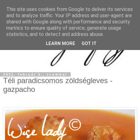
This site uses cookies from Google to deliver its services
and to analyze traffic. Your IP address and user-agent are
shared with Google along with performance and security
metrics to ensure quality of service, generate usage
statistics, and to detect and address abuse.
LEARN MORE
GOT IT
2011. február 5., szombat
Téli paradicsomos zöldségleves -
gazpacho