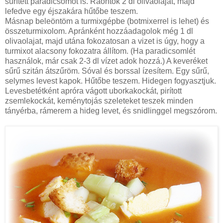
sűrített paradicsomot is. Ráöntök 2 dl olivaolajat, majd
lefedve egy éjszakára hűtőbe teszem.
Másnap beleöntöm a turmixgépbe (botmixerrel is lehet) és
összeturmixolom. Apránként hozzáadagolok még 1 dl
olivaolajat, majd utána fokozatosan a vizet is úgy, hogy a
turmixot alacsony fokozatra állítom. (Ha paradicsomlét
használok, már csak 2-3 dl vízet adok hozzá.) A keveréket
sűrű szitán átszűröm. Sóval és borssal ízesítem. Egy sűrű,
selymes levest kapok. Hűtőbe teszem. Hidegen fogyasztjuk.
Levesbetétként apróra vágott uborkakockát, pirított
zsemlekockát, keménytojás szeleteket teszek minden
tányérba, rámerem a hideg levet, és snidlinggel megszórom.